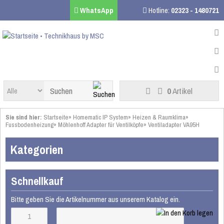
WhatsApp
Hotline:
02323 - 1480721
0
Artikel
Sie sind hier:
Startseite
»
Homematic IP System
»
Heizen & Raumklima
»
Fussbodenheizung
»
Möhlenhoff Adapter für Ventilköpfe
»
Ventiladapter VA95H
Kategorien
Schnellkauf
Bitte geben Sie die Artikelnummer aus unserem Katalog ein.