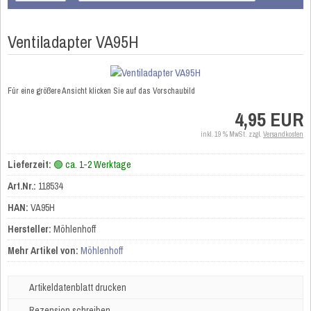
Ventiladapter VA95H
Für eine größere Ansicht klicken Sie auf das Vorschaubild
4,95 EUR
inkl. 19 % MwSt. zzgl.
Versandkosten
Lieferzeit:
🟢 ca. 1-2 Werktage
Art.Nr.:
118534
HAN:
VA95H
Hersteller:
Möhlenhoff
Mehr Artikel von:
Möhlenhoff
Artikeldatenblatt drucken
Rezension schreiben