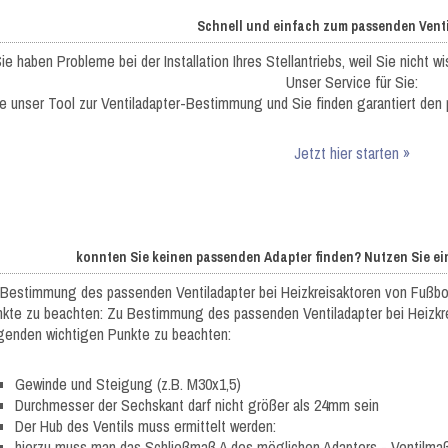
Schnell und einfach zum passenden Vent
ie haben Probleme bei der Installation Ihres Stellantriebs, weil Sie nicht 
Unser Service für Sie:
e unser Tool zur Ventiladapter-Bestimmung und Sie finden garantiert den
Jetzt hier starten »
konnten Sie keinen passenden Adapter finden? Nutzen Sie ei
Bestimmung des passenden Ventiladapter bei Heizkreisaktoren von Fußbo
kte zu beachten: Zu Bestimmung des passenden Ventiladapter bei Heizkr
genden wichtigen Punkte zu beachten:
Gewinde und Steigung (z.B. M30x1,5)
Durchmesser der Sechskant darf nicht größer als 24mm sein
Der Hub des Ventils muss ermittelt werden:
hierzu muss man das Schließmaß A des möglichen Adapters - Ventilma