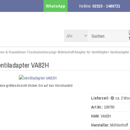
WhatsApp
Hotline:
02323 - 1480721
zen & Raumklima
»
Fussbodenheizung
»
Möhlenhoff Adapter für Ventilköpfe
»
Ventiladapte
ntiladapter VA82H
eine größere Ansicht klicken Sie auf das Vorschaubild
Lieferzeit:
🟢 ca. 2 Wo
Art.Nr.:
109760
HAN:
VA82H
Hersteller:
Möhlenhoff