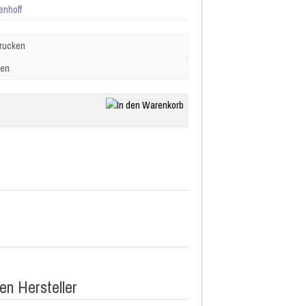
enhoff
drucken
ben
n Hersteller