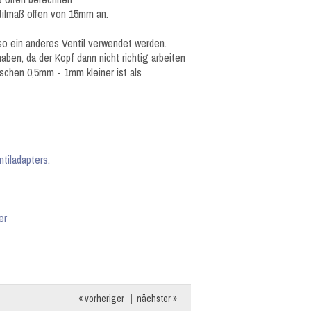
tilmaß offen von 15mm an.
so ein anderes Ventil verwendet werden.
ben, da der Kopf dann nicht richtig arbeiten
ischen 0,5mm - 1mm kleiner ist als
tiladapters.
er
« vorheriger
|
nächster »