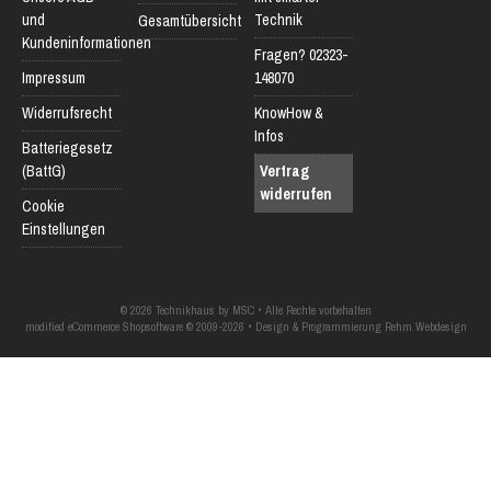
und
Technik
Gesamtübersicht
Kundeninformationen
Fragen? 02323-
Impressum
148070
Widerrufsrecht
KnowHow &
Infos
Batteriegesetz
(BattG)
Vertrag
widerrufen
Cookie
Einstellungen
© 2026 Technikhaus by MSC • Alle Rechte vorbehalten
modified eCommerce Shopsoftware © 2009-2026 • Design & Programmierung Rehm Webdesign