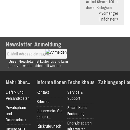
Artikel
69 von 100
in
dieser Kategorie
« vorheriger
|
nächster »
Newsletter-Anmeldung
Unser Newsletter ist kostenlos und kann
jederzeit wieder abbestellt werden.
Mehr über...
Informationen
Technikhaus
Zahlungsoptio
Liefer- und
Kontakt
Service &
Versandkosten
Support
Sitemap
Privatsphäre
Smart-Home
das erwartet Sie
und
Förderung
bei uns...
Datenschutz
Energie sparen
Rückrufwunsch
Unsere AGB
mit smarter