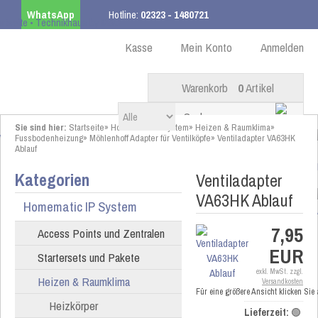
WhatsApp
Hotline:
02323 - 1480721
Kostenloser Versand
ab 99,00 € innerhalb DE
Kasse
Mein Konto
Anmelden
Warenkorb
0
Artikel
Sie sind hier:
Startseite
»
Homematic IP System
»
Heizen & Raumklima
»
Fussbodenheizung
»
Möhlenhoff Adapter für Ventilköpfe
»
Ventiladapter VA63HK
Ablauf
Kategorien
Ventiladapter
VA63HK Ablauf
Homematic IP System
7,95
Access Points und Zentralen
EUR
Startersets und Pakete
exkl. MwSt. zzgl.
Heizen & Raumklima
Versandkosten
Für eine größere Ansicht klicken Sie
Heizkörper
Lieferzeit:
🟢