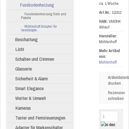
ca. 1 Woche
Fussbodenheizung
Art.Nr.:
111612
Fussbodenheizung Sets und
Pakete
HAN:
VA63HK
Möhlenhoff Adapter für
Ablauf
Ventilköpfe
Hersteller:
Beschattung
Möhlenhoff
Licht
Mehr Artikel
von:
Schalten und Dimmen
Möhlenhoff
Glasserie
Artikeldatenb
Sicherheit & Alarm
drucken
Smart Elegance
Rezension
Wetter & Umwelt
schreiben
Kameras
Taster und Fernsteuerungen
Adapter für Markenschalter