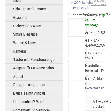
Licht
inkl. 19 % MwSt.
zzgl.
Versandkosten
Schalten und Dimmen
Für eine größere Ansicht klicken Sie
Lieferzeit:
🟢
Glasserie
ca. 1-2
Sicherheit & Alarm
Werktage
Art.Nr.:
161333
Smart Elegance
GTIN/EAN:
Wetter & Umwelt
4047976613335
Kameras
HAN:
HmIP-
WGTC
Taster und Fernsteuerungen
Hersteller:
Adapter für Markenschalter
Homematic IP
Zutritt
Mehr Artikel
von:
Energiemanagement
Homematic IP
Bausätze mit Aufbau
Homematic IP Wired
Artikeldatenb
drucken
Homematic IP Sensoren