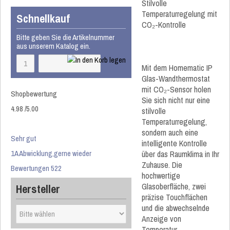
Stilvolle
Temperaturregelung mit
Schnellkauf
CO₂-Kontrolle
Bitte geben Sie die Artikelnummer
aus unserem Katalog ein.
Mit dem Homematic IP
Glas-Wandthermostat
mit CO₂-Sensor holen
Shopbewertung
Sie sich nicht nur eine
4.98
/
5
.00
stilvolle
Temperaturregelung,
sondern auch eine
Sehr gut
intelligente Kontrolle
1A Abwicklung,gerne wieder
über das Raumklima in Ihr
Zuhause. Die
Bewertungen 522
hochwertige
Glasoberfläche, zwei
Hersteller
präzise Touchflächen
und die abwechselnde
Anzeige von
Temperatur,