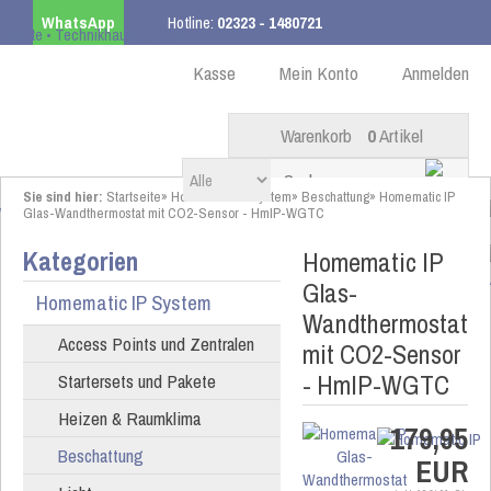
WhatsApp
Hotline:
02323 - 1480721
Kostenloser Versand
ab 99,00 € innerhalb DE
Kasse
Mein Konto
Anmelden
Warenkorb
0
Artikel
Sie sind hier:
Startseite
»
Homematic IP System
»
Beschattung
»
Homematic IP
Glas-Wandthermostat mit CO2-Sensor - HmIP-WGTC
Kategorien
Homematic IP
Glas-
Homematic IP System
Wandthermostat
Access Points und Zentralen
mit CO2-Sensor
- HmIP-WGTC
Startersets und Pakete
Heizen & Raumklima
179,95
Beschattung
EUR