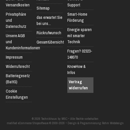
Versandkosten
Support
Sitemap
Privatsphäre
Smart-Home
das erwartet Sie
und
Förderung
bei uns...
Datenschutz
Energie sparen
Rückrufwunsch
Unsere AGB
mit smarter
und
Technik
Gesamtübersicht
Kundeninformationen
Fragen? 02323-
Impressum
148070
Widerrufsrecht
KnowHow &
Infos
Batteriegesetz
(BattG)
Vertrag
widerrufen
Cookie
Einstellungen
© 2026 Technikhaus by MSC • Alle Rechte vorbehalten
modified eCommerce Shopsoftware © 2009-2026 • Design & Programmierung Rehm Webdesign