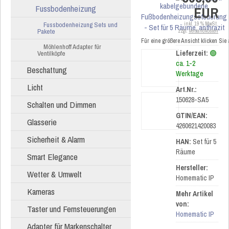
Fussbodenheizung
EUR
Fussbodenheizung Sets und
inkl. 19 % MwSt.
Pakete
zzgl.
Versandkosten
Für eine größere Ansicht klicken Sie
Möhlenhoff Adapter für
Lieferzeit:
🟢
Ventilköpfe
ca. 1-2
Beschattung
Werktage
Licht
Art.Nr.:
150628-SA5
Schalten und Dimmen
GTIN/EAN:
Glasserie
4260621420083
Sicherheit & Alarm
HAN:
Set für 5
Räume
Smart Elegance
Hersteller:
Wetter & Umwelt
Homematic IP
Kameras
Mehr Artikel
von:
Taster und Fernsteuerungen
Homematic IP
Adapter für Markenschalter