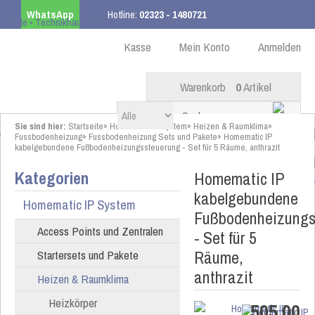
WhatsApp
Hotline:
02323 - 1480721
Kostenloser Versand
ab 99,00 € innerhalb DE
Kasse
Mein Konto
Anmelden
Warenkorb
0
Artikel
Sie sind hier:
Startseite
»
Homematic IP System
»
Heizen & Raumklima
»
Fussbodenheizung
»
Fussbodenheizung Sets und Pakete
»
Homematic IP
kabelgebundene Fußbodenheizungssteuerung - Set für 5 Räume, anthrazit
Kategorien
Homematic IP
kabelgebundene
Homematic IP System
Fußbodenheizungs
Access Points und Zentralen
- Set für 5
Räume,
Startersets und Pakete
anthrazit
Heizen & Raumklima
Heizkörper
505,00