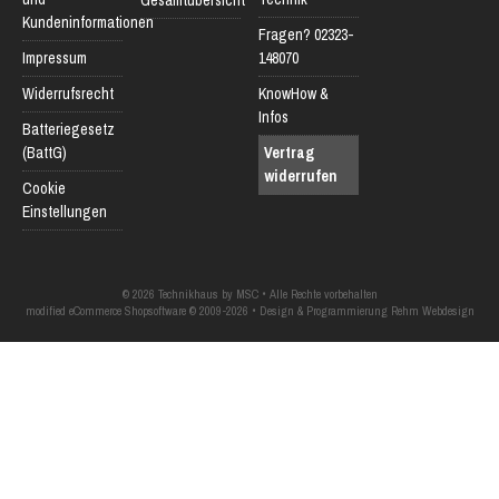
Gesamtübersicht
Kundeninformationen
Fragen? 02323-
Impressum
148070
Widerrufsrecht
KnowHow &
Infos
Batteriegesetz
(BattG)
Vertrag
widerrufen
Cookie
Einstellungen
© 2026 Technikhaus by MSC • Alle Rechte vorbehalten
modified eCommerce Shopsoftware © 2009-2026 • Design & Programmierung Rehm Webdesign