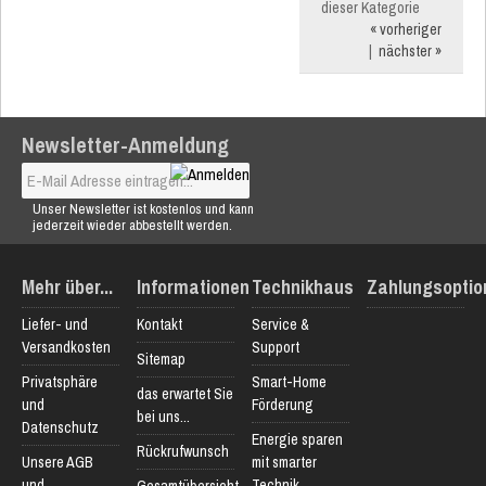
dieser Kategorie
« vorheriger
|
nächster »
Newsletter-Anmeldung
Unser Newsletter ist kostenlos und kann
jederzeit wieder abbestellt werden.
Mehr über...
Informationen
Technikhaus
Zahlungsoptio
Liefer- und
Kontakt
Service &
Versandkosten
Support
Sitemap
Privatsphäre
Smart-Home
das erwartet Sie
und
Förderung
bei uns...
Datenschutz
Energie sparen
Rückrufwunsch
Unsere AGB
mit smarter
und
Technik