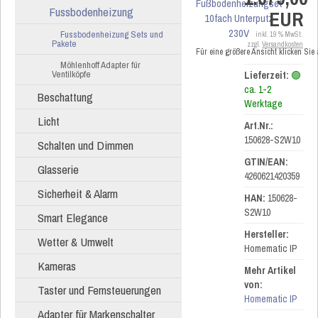
Fussbodenheizung
EUR
Fussbodenheizung Sets und
inkl. 19 % MwSt.
Pakete
zzgl.
Versandkosten
Für eine größere Ansicht klicken Sie
Möhlenhoff Adapter für
Ventilköpfe
Lieferzeit:
🟢
ca. 1-2
Beschattung
Werktage
Licht
Art.Nr.:
150628-S2W10
Schalten und Dimmen
GTIN/EAN:
Glasserie
4260621420359
Sicherheit & Alarm
HAN:
150628-
S2W10
Smart Elegance
Hersteller:
Wetter & Umwelt
Homematic IP
Kameras
Mehr Artikel
von:
Taster und Fernsteuerungen
Homematic IP
Adapter für Markenschalter