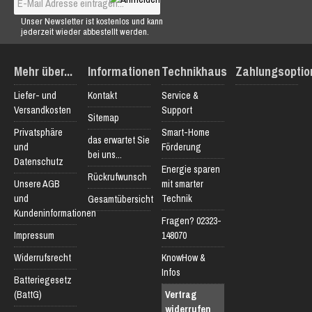
Unser Newsletter ist kostenlos und kann
jederzeit wieder abbestellt werden.
Mehr über...
Informationen
Technikhaus
Zahlungsoptio
Liefer- und
Kontakt
Service &
Versandkosten
Support
Sitemap
Privatsphäre
Smart-Home
das erwartet Sie
und
Förderung
bei uns...
Datenschutz
Energie sparen
Rückrufwunsch
Unsere AGB
mit smarter
und
Technik
Gesamtübersicht
Kundeninformationen
Fragen? 02323-
Impressum
148070
Widerrufsrecht
KnowHow &
Infos
Batteriegesetz
(BattG)
Vertrag
widerrufen