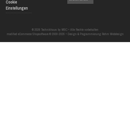
Cookie
Einstellungen
© 2026 Technikhaus by MSC • Alle Rechte vorbehalten
modified eCommerce Shopsoftware © 2009-2026 • Design & Programmierung Rehm Webdesign