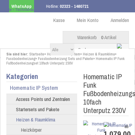
WhatsApp
Hotline:
02323 - 1480721
Kostenloser Versand
ab 99,00 € innerhalb DE
Kasse
Mein Konto
Anmelden
Warenkorb
0
Artikel
Sie sind hier:
Startseite
»
Homematic IP System
»
Heizen & Raumklima
»
Fussbodenheizung
»
Fussbodenheizung Sets und Pakete
»
Homematic IP Funk
Fußbodenheizungset 10fach Unterputz 230V
Kategorien
Homematic IP
Funk
Homematic IP System
Fußbodenheizungs
Access Points und Zentralen
10fach
Unterputz 230V
Startersets und Pakete
Heizen & Raumklima
ab
Heizkörper
1.079,00