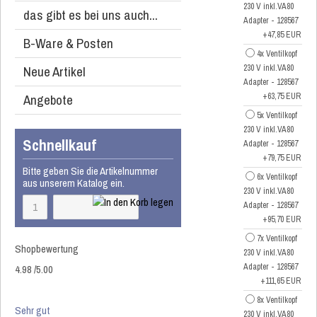
230 V inkl.VA80
das gibt es bei uns auch...
Adapter - 128567
+47,85 EUR
B-Ware & Posten
4x Ventilkopf
Neue Artikel
230 V inkl.VA80
Adapter - 128567
Angebote
+63,75 EUR
5x Ventilkopf
230 V inkl.VA80
Schnellkauf
Adapter - 128567
+79,75 EUR
Bitte geben Sie die Artikelnummer
6x Ventilkopf
aus unserem Katalog ein.
230 V inkl.VA80
Adapter - 128567
+95,70 EUR
7x Ventilkopf
Shopbewertung
230 V inkl.VA80
Adapter - 128567
4.98
/
5
.00
+111,65 EUR
8x Ventilkopf
Sehr gut
230 V inkl.VA80