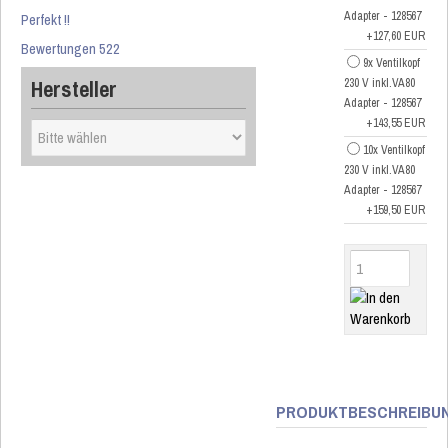
Adapter - 128567
Perfekt !!
+127,60 EUR
Bewertungen 522
9x Ventilkopf
Hersteller
230 V inkl.VA80
Adapter - 128567
+143,55 EUR
10x Ventilkopf
230 V inkl.VA80
Adapter - 128567
+159,50 EUR
PRODUKTBESCHREIBU