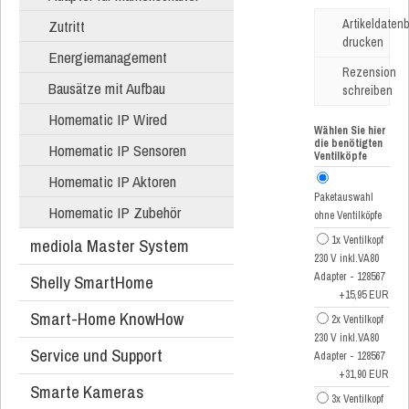
Zutritt
Artikeldatenb
drucken
Energiemanagement
Rezension
Bausätze mit Aufbau
schreiben
Homematic IP Wired
Wählen Sie hier
die benötigten
Homematic IP Sensoren
Ventilköpfe
Homematic IP Aktoren
Paketauswahl
Homematic IP Zubehör
ohne Ventilköpfe
1x Ventilkopf
mediola Master System
230 V inkl.VA80
Adapter - 128567
Shelly SmartHome
+15,95 EUR
Smart-Home KnowHow
2x Ventilkopf
230 V inkl.VA80
Service und Support
Adapter - 128567
+31,90 EUR
Smarte Kameras
3x Ventilkopf