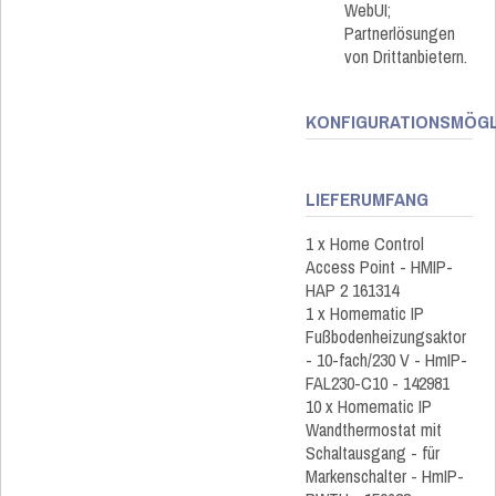
WebUI;
Partnerlösungen
von Drittanbietern.
KONFIGURATIONSMÖGL
LIEFERUMFANG
1 x Home Control
Access Point - HMIP-
HAP 2 161314
1 x Homematic IP
Fußbodenheizungsaktor
- 10-fach/230 V - HmIP-
FAL230-C10 - 142981
10 x Homematic IP
Wandthermostat mit
Schaltausgang - für
Markenschalter - HmIP-