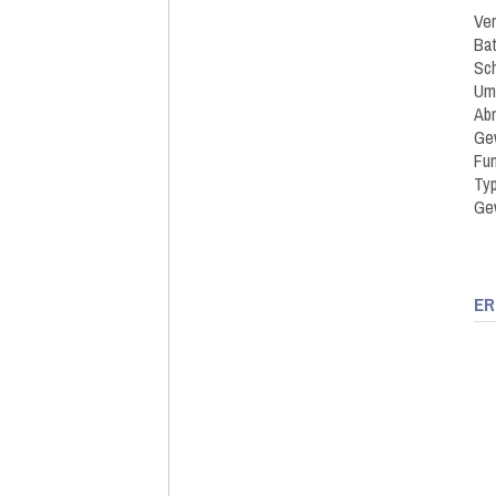
Ve
Bat
Sch
Umg
Abm
Gew
Fun
Typ
Ge
ER