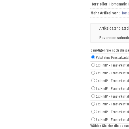
Hersteller:
Homematic 
Mehr Artikel von:
Home
Artikeldatenblatt 
Rezension schrei
benötigen Sie noch die 
Paket ohne Fensterkonta
1 x HmIP - Fensterkont
2 x HmIP - Fensterkont
3 x HmIP - Fensterkont
6 x HmIP - Fensterkont
1 x HmIP - Fensterkonta
2 x HmIP - Fensterkonta
3 x HmIP - Fensterkonta
6 x HmIP - Fensterkonta
Wählen Sie hier die pas