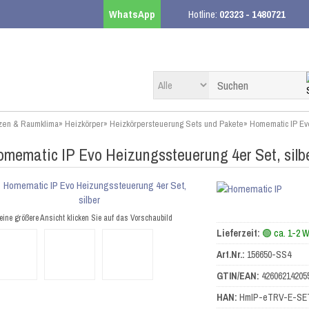
WhatsApp
Hotline:
02323 - 1480721
zen & Raumklima
»
Heizkörper
»
Heizkörpersteuerung Sets und Pakete
»
Homematic IP Evo
mematic IP Evo Heizungssteuerung 4er Set, silb
eine größere Ansicht klicken Sie auf das Vorschaubild
Lieferzeit:
🟢 ca. 1-2 
Art.Nr.:
156650-SS4
GTIN/EAN:
42606214205
HAN:
HmIP-eTRV-E-SE