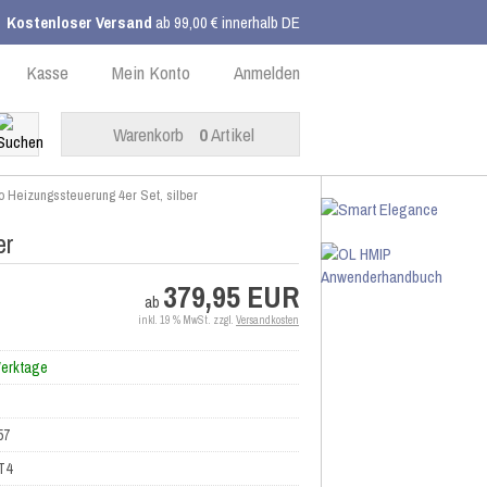
Kostenloser Versand
ab 99,00 € innerhalb DE
Kasse
Mein Konto
Anmelden
Warenkorb
0
Artikel
 Heizungssteuerung 4er Set, silber
er
379,95 EUR
ab
inkl. 19 % MwSt. zzgl.
Versandkosten
Werktage
57
T4