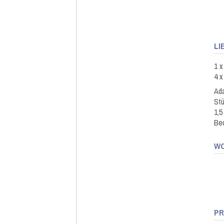
LI
1 x
4 x
Ad
Stü
1,5
Be
WO
PR