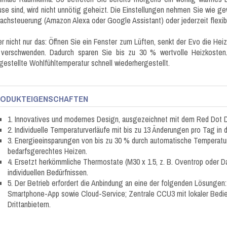
se sind, wird nicht unnötig geheizt. Die Einstellungen nehmen Sie wie ge
achsteuerung (Amazon Alexa oder Google Assistant) oder jederzeit flexi
r nicht nur das: Öffnen Sie ein Fenster zum Lüften, senkt der Evo die He
 verschwenden. Dadurch sparen Sie bis zu 30 % wertvolle Heizkosten
gestellte Wohlfühltemperatur schnell wiederhergestellt.
ODUKTEIGENSCHAFTEN
1. Innovatives und modernes Design, ausgezeichnet mit dem Red Dot 
2. Individuelle Temperaturverläufe mit bis zu 13 Änderungen pro Tag in dr
3. Energieeinsparungen von bis zu 30 % durch automatische Temperat
bedarfsgerechtes Heizen.
4. Ersetzt herkömmliche Thermostate (M30 x 1.5, z. B. Oventrop oder D
individuellen Bedürfnissen.
5. Der Betrieb erfordert die Anbindung an eine der folgenden Lösunge
Smartphone-App sowie Cloud-Service; Zentrale CCU3 mit lokaler Bedi
Drittanbietern.