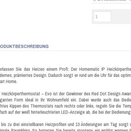
ODUKTBESCHREIBUNG
erlassen Sie das Heizen einem Profi: Der Homematic IP Heizkörperth
ernes, prämiertes Design. Dadurch sorgt er rund um die Uhr für das optim
art Home.
 Heizkörperthermostat – Evo ist der Gewinner des Red Dot Design Awards
eganten Form ideal in Ihr Wohnumfeld ein. Dabei wurde auch das Bedi
chtes Kippen des Thermostats nach rechts oder links, regeln Sie die Tem
fach auf der weiß hinterleuchteten LED-Anzeige ab, die bei der Bedienung
 bis zu drei einstellbaren Heizprofilen und 13 Änderungen am Tag sorgt 
timale Raumklima. So betreten Sie bereits morgens ein wohlig warmes