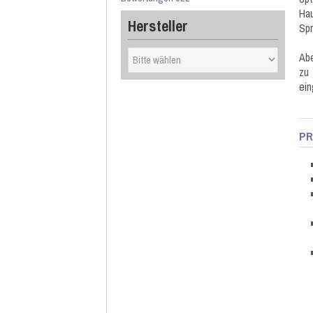
Hau
Hersteller
Spr
Abe
zu
ein
PR