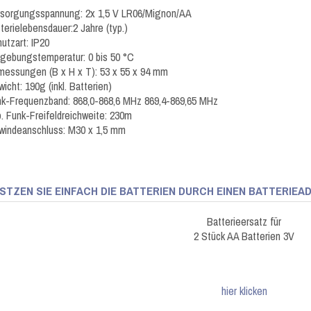
rsorgungsspannung: 2x 1,5 V LR06/Mignon/AA
terielebensdauer:2 Jahre (typ.)
utzart: IP20
ebungstemperatur: 0 bis 50 °C
essungen (B x H x T): 53 x 55 x 94 mm
icht: 190g (inkl. Batterien)
k-Frequenzband: 868,0-868,6 MHz 869,4-869,65 MHz
. Funk-Freifeldreichweite: 230m
windeanschluss: M30 x 1,5 mm
STZEN SIE EINFACH DIE BATTERIEN DURCH EINEN BATTERIEA
Batterieersatz für
2 Stück AA Batterien 3V
hier klicken