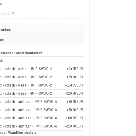
IP
matic IP
drucken
ben
passenden Fensterkontakte?
kte
akt - optisch - weiss - HMIP-SWDO-2
+34,95 EUR
akt - optisch - weiss - HMIP-SWDO-2
+69,90 EUR
akt - optisch - weiss - HMIP-SWDO-2
+104,85 EUR
akt - optisch - weiss - HMIP-SWDO-2
+209,70 EUR
kt - optisch - anthrazit - HMIP-SWDO-A
+39,95 EUR
kt - optisch - anthrazit - HMIP-SWDO-A
+79,90 EUR
kt - optisch - anthrazit - HMIP-SWDO-A
+119,95 EUR
kt - optisch - anthrazit - HMIP-SWDO-A
+239,70 EUR
senden Wandthermostate