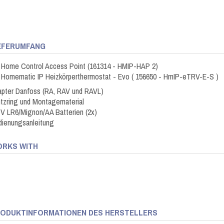
EFERUMFANG
 Home Control Access Point (161314 - HMIP-HAP 2)
 Homematic IP Heizkörperthermostat - Evo ( 156650 - HmIP-eTRV-E-S )
apter Danfoss (RA, RAV und RAVL)
tzring und Montagematerial
 V LR6/Mignon/AA Batterien (2x)
dienungsanleitung
RKS WITH
ODUKTINFORMATIONEN DES HERSTELLERS