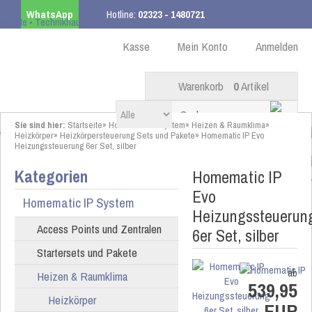
WhatsApp
Hotline:
02323 - 1480721
Kostenloser Versand
ab 99,00 € innerhalb DE
Kasse
Mein Konto
Anmelden
Warenkorb
0
Artikel
Sie sind hier:
Startseite
»
Homematic IP System
»
Heizen & Raumklima
»
Heizkörper
»
Heizkörpersteuerung Sets und Pakete
»
Homematic IP Evo
Heizungssteuerung 6er Set, silber
Kategorien
Homematic IP
Evo
Homematic IP System
Heizungssteuerun
Access Points und Zentralen
6er Set, silber
Startersets und Pakete
ab
Heizen & Raumklima
539,95
Heizkörper
EUR