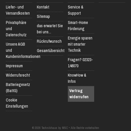
Liefer- und
Kontakt
Service &
Versandkosten
Support
Sitemap
Privatsphäre
Smart-Home
das erwartet Sie
und
Förderung
bei uns...
Datenschutz
Energie sparen
Rückrufwunsch
Unsere AGB
mit smarter
und
Technik
Gesamtübersicht
Kundeninformationen
Fragen? 02323-
Impressum
148070
Widerrufsrecht
KnowHow &
Infos
Batteriegesetz
(BattG)
Vertrag
widerrufen
Cookie
Einstellungen
© 2026 Technikhaus by MSC • Alle Rechte vorbehalten