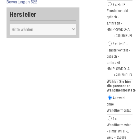
Bewertungen 522
3 x HmIP -
Fensterkontakt -
Hersteller
optisch -
anthrazit -
HMIP-SWDO-A
+119,85 EUR
6 x HmIP -
Fensterkontakt -
optisch -
anthrazit -
HMIP-SWDO-A
+239,70 EUR
Wählen Sie hier
die passenden
Wandthermostate
Auswahl
ohne
Wandthermostat
1 x
Wandthermostat
- HmIP WTH-1
weiß - 156669