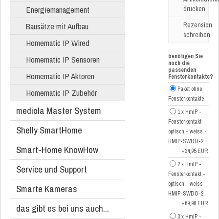
Energiemanagement
drucken
Bausätze mit Aufbau
Rezension
schreiben
Homematic IP Wired
benötigen Sie
Homematic IP Sensoren
noch die
passenden
Homematic IP Aktoren
Fensterkontakte?
Paket ohne
Homematic IP Zubehör
Fensterkontakte
mediola Master System
1 x HmIP -
Fensterkontakt -
Shelly SmartHome
optisch - weiss -
HMIP-SWDO-2
Smart-Home KnowHow
+34,95 EUR
2 x HmIP -
Service und Support
Fensterkontakt -
optisch - weiss -
Smarte Kameras
HMIP-SWDO-2
+69,90 EUR
das gibt es bei uns auch...
3 x HmIP -