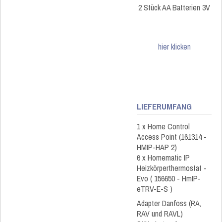
2 Stück AA Batterien 3V
hier klicken
LIEFERUMFANG
1 x Home Control
Access Point (161314 -
HMIP-HAP 2)
6 x Homematic IP
Heizkörperthermostat -
Evo ( 156650 - HmIP-
eTRV-E-S )
Adapter Danfoss (RA,
RAV und RAVL)