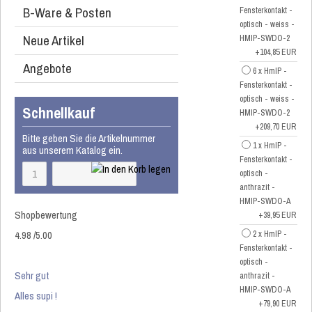
B-Ware & Posten
Fensterkontakt -
optisch - weiss -
Neue Artikel
HMIP-SWDO-2
+104,85 EUR
Angebote
6 x HmIP -
Fensterkontakt -
optisch - weiss -
Schnellkauf
HMIP-SWDO-2
+209,70 EUR
Bitte geben Sie die Artikelnummer
1 x HmIP -
aus unserem Katalog ein.
Fensterkontakt -
optisch -
anthrazit -
HMIP-SWDO-A
Shopbewertung
+39,95 EUR
4.98
/
5
.00
2 x HmIP -
Fensterkontakt -
optisch -
Sehr gut
anthrazit -
HMIP-SWDO-A
Alles supi !
+79,90 EUR