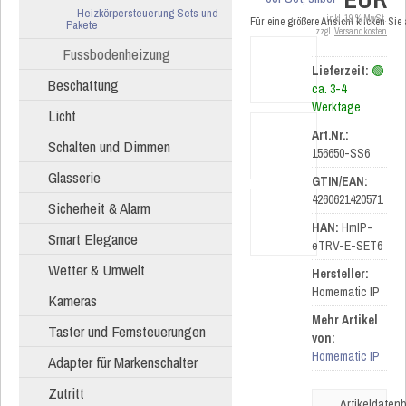
Heizkörpersteuerung Sets und
inkl. 19 % MwSt.
Für eine größere Ansicht klicken Sie
Pakete
zzgl.
Versandkosten
Fussbodenheizung
Lieferzeit:
🟢
Beschattung
ca. 3-4
Werktage
Licht
Art.Nr.:
Schalten und Dimmen
156650-SS6
Glasserie
GTIN/EAN:
4260621420571
Sicherheit & Alarm
HAN:
HmIP-
Smart Elegance
eTRV-E-SET6
Wetter & Umwelt
Hersteller:
Homematic IP
Kameras
Mehr Artikel
Taster und Fernsteuerungen
von:
Homematic IP
Adapter für Markenschalter
Zutritt
Artikeldatenb