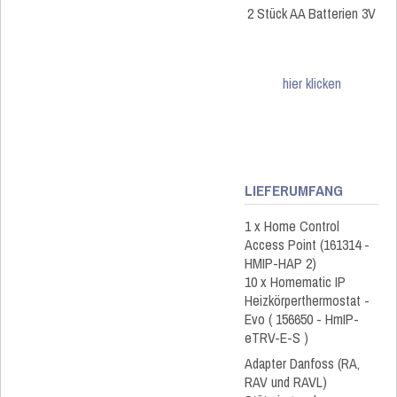
2 Stück AA Batterien 3V
hier klicken
LIEFERUMFANG
1 x Home Control
Access Point (161314 -
HMIP-HAP 2)
10 x Homematic IP
Heizkörperthermostat -
Evo ( 156650 - HmIP-
eTRV-E-S )
Adapter Danfoss (RA,
RAV und RAVL)