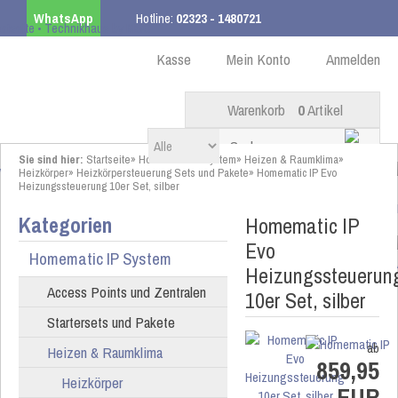
WhatsApp
Hotline:
02323 - 1480721
Kostenloser Versand
ab 99,00 € innerhalb DE
Kasse
Mein Konto
Anmelden
Warenkorb
0
Artikel
Sie sind hier:
Startseite
»
Homematic IP System
»
Heizen & Raumklima
»
Heizkörper
»
Heizkörpersteuerung Sets und Pakete
»
Homematic IP Evo
Heizungssteuerung 10er Set, silber
Kategorien
Homematic IP
Evo
Homematic IP System
Heizungssteuerun
Access Points und Zentralen
10er Set, silber
Startersets und Pakete
ab
Heizen & Raumklima
859,95
Heizkörper
EUR