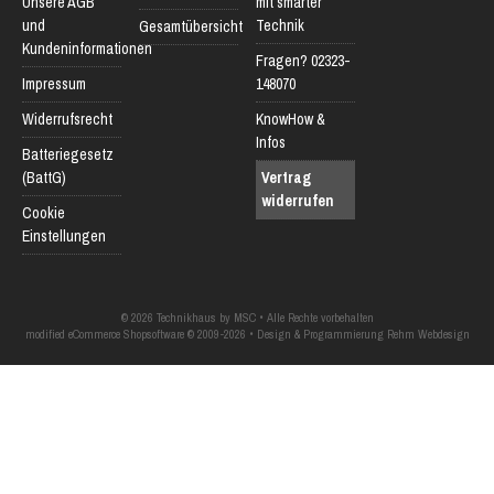
Unsere AGB
mit smarter
und
Technik
Gesamtübersicht
Kundeninformationen
Fragen? 02323-
Impressum
148070
Widerrufsrecht
KnowHow &
Infos
Batteriegesetz
(BattG)
Vertrag
widerrufen
Cookie
Einstellungen
© 2026 Technikhaus by MSC • Alle Rechte vorbehalten
modified eCommerce Shopsoftware © 2009-2026 • Design & Programmierung Rehm Webdesign