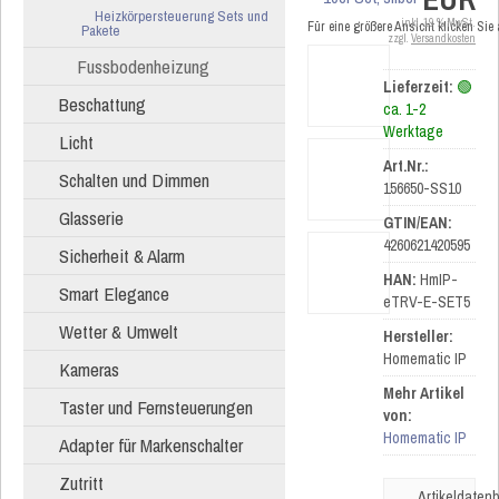
Heizkörpersteuerung Sets und
inkl. 19 % MwSt.
Für eine größere Ansicht klicken Sie
Pakete
zzgl.
Versandkosten
Fussbodenheizung
Lieferzeit:
🟢
Beschattung
ca. 1-2
Werktage
Licht
Art.Nr.:
Schalten und Dimmen
156650-SS10
Glasserie
GTIN/EAN:
4260621420595
Sicherheit & Alarm
HAN:
HmIP-
Smart Elegance
eTRV-E-SET5
Wetter & Umwelt
Hersteller:
Homematic IP
Kameras
Mehr Artikel
Taster und Fernsteuerungen
von:
Homematic IP
Adapter für Markenschalter
Zutritt
Artikeldatenb