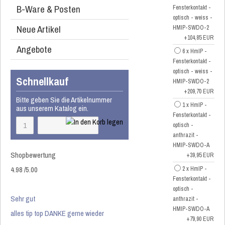
B-Ware & Posten
Fensterkontakt -
optisch - weiss -
Neue Artikel
HMIP-SWDO-2
+104,85 EUR
Angebote
6 x HmIP -
Fensterkontakt -
optisch - weiss -
Schnellkauf
HMIP-SWDO-2
+209,70 EUR
Bitte geben Sie die Artikelnummer
1 x HmIP -
aus unserem Katalog ein.
Fensterkontakt -
optisch -
anthrazit -
HMIP-SWDO-A
Shopbewertung
+39,95 EUR
4.98
/
5
.00
2 x HmIP -
Fensterkontakt -
optisch -
Sehr gut
anthrazit -
HMIP-SWDO-A
alles tip top DANKE gerne wieder
+79,90 EUR