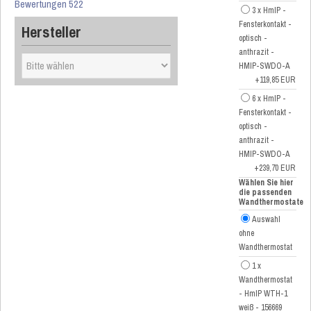
Bewertungen 522
3 x HmIP -
Fensterkontakt -
Hersteller
optisch -
anthrazit -
HMIP-SWDO-A
+119,85 EUR
6 x HmIP -
Fensterkontakt -
optisch -
anthrazit -
HMIP-SWDO-A
+239,70 EUR
Wählen Sie hier
die passenden
Wandthermostate
Auswahl
ohne
Wandthermostat
1 x
Wandthermostat
- HmIP WTH-1
weiß - 156669