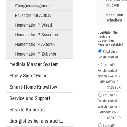
Energiemanagement
drucken
Bausätze mit Aufbau
Rezension
schreiben
Homematic IP Wired
benötigen Sie
Homematic IP Sensoren
noch die
passenden
Homematic IP Aktoren
Fensterkontakte?
Paket ohne
Homematic IP Zubehör
Fensterkontakte
mediola Master System
1 x HmIP -
Fensterkontakt -
Shelly SmartHome
optisch - weiss -
HMIP-SWDO-2
Smart-Home KnowHow
+34,95 EUR
2 x HmIP -
Service und Support
Fensterkontakt -
optisch - weiss -
Smarte Kameras
HMIP-SWDO-2
+69,90 EUR
das gibt es bei uns auch...
3 x HmIP -