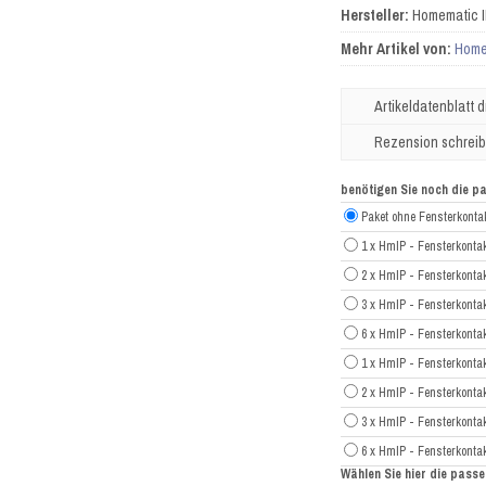
Hersteller:
Homematic 
Mehr Artikel von:
Home
Artikeldatenblatt 
Rezension schrei
benötigen Sie noch die 
Paket ohne Fensterkonta
1 x HmIP - Fensterkont
2 x HmIP - Fensterkont
3 x HmIP - Fensterkont
6 x HmIP - Fensterkont
1 x HmIP - Fensterkonta
2 x HmIP - Fensterkonta
3 x HmIP - Fensterkonta
6 x HmIP - Fensterkonta
Wählen Sie hier die pas