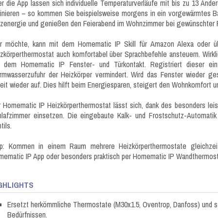
r die App lassen sich individuelle Temperaturverläufe mit bis zu 13 Änder
inieren – so kommen Sie beispielsweise morgens in ein vorgewärmtes B
izenergie und genießen den Feierabend im Wohnzimmer bei gewünschter 
r möchte, kann mit dem Homematic IP Skill für Amazon Alexa oder ü
zkörperthermostat auch komfortabel über Sprachbefehle ansteuern. Wirk
t dem Homematic IP Fenster- und Türkontakt. Registriert dieser ein
mwasserzufuhr der Heizkörper vermindert. Wird das Fenster wieder ge
eit wieder auf. Dies hilft beim Energiesparen, steigert den Wohnkomfort u
 Homematic IP Heizkörperthermostat lässt sich, dank des besonders leis
lafzimmer einsetzen. Die eingebaute Kalk- und Frostschutz-Automatik 
tils.
pp: Kommen in einem Raum mehrere Heizkörperthermostate gleichzeit
ematic IP App oder besonders praktisch per Homematic IP Wandthermost
GHLIGHTS
Ersetzt herkömmliche Thermostate (M30x1.5, Oventrop, Danfoss) und st
Bedürfnissen.