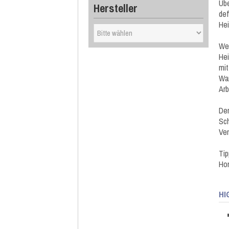
Übe
Hersteller
def
He
We
Hei
mi
War
Arb
Der
Sch
Ven
Ti
Hom
HI