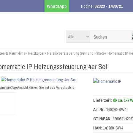
WhatsApp
Hotline:
02323 - 1480721
zen & Raumklima
»
Heizkörper
»
Heizkörpersteuerung Sets und Pakete
»
Homematic IP He
omematic IP Heizungssteuerung 4er Set
eine größere Ansicht klicken Sie auf das Vorschaubild
Lieferzeit:
🟢 ca. 1-2 
Art.Nr.:
140280-SW4
GTIN/EAN:
42606214206
HAN:
140280-SW4