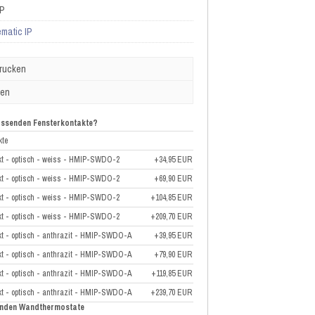
IP
matic IP
drucken
ben
passenden Fensterkontakte?
kte
akt - optisch - weiss - HMIP-SWDO-2
+34,95 EUR
akt - optisch - weiss - HMIP-SWDO-2
+69,90 EUR
akt - optisch - weiss - HMIP-SWDO-2
+104,85 EUR
akt - optisch - weiss - HMIP-SWDO-2
+209,70 EUR
kt - optisch - anthrazit - HMIP-SWDO-A
+39,95 EUR
kt - optisch - anthrazit - HMIP-SWDO-A
+79,90 EUR
kt - optisch - anthrazit - HMIP-SWDO-A
+119,85 EUR
kt - optisch - anthrazit - HMIP-SWDO-A
+239,70 EUR
senden Wandthermostate