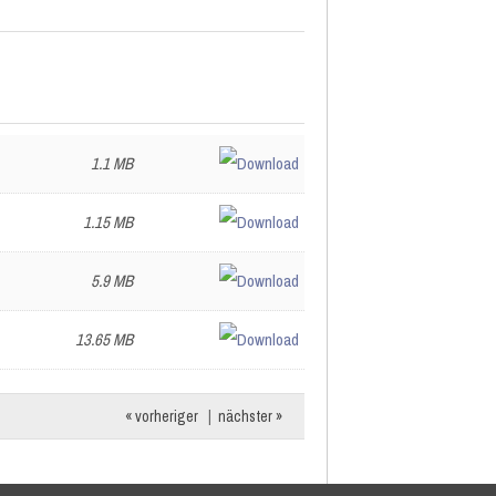
1.1 MB
1.15 MB
5.9 MB
13.65 MB
« vorheriger
|
nächster »