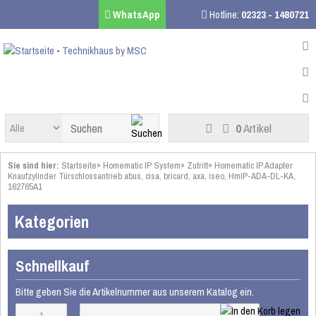
WhatsApp
Hotline:
02323 - 1480721
0
Artikel
Sie sind hier:
Startseite
»
Homematic IP System
»
Zutritt
»
Homematic IP Adapter
Knaufzylinder Türschlossantrieb abus, cisa, bricard, axa, iseo, HmIP-ADA-DL-KA,
162765A1
Kategorien
Schnellkauf
Bitte geben Sie die Artikelnummer aus unserem Katalog ein.