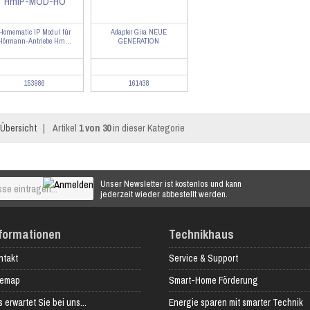
Homematic IP Modul für
Adapter Gira NEUE
Hörmann-Antriebe Hm...
GENERATION
153986
161438
Übersicht
|
Artikel
1 von 30
in dieser Kategorie
Unser Newsletter ist kostenlos und kann
jederzeit wieder abbestellt werden.
formationen
Technikhaus
ntakt
Service & Support
temap
Smart-Home Förderung
 erwartet Sie bei uns...
Energie sparen mit smarter Technik