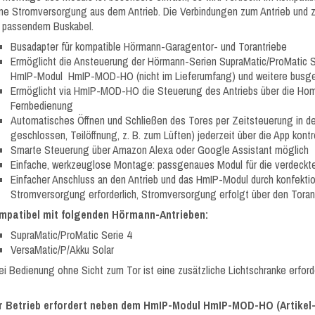
ine Stromversorgung aus dem Antrieb. Die Verbindungen zum Antrieb u
 passendem Buskabel.
Busadapter für kompatible Hörmann-Garagentor- und Torantriebe
Ermöglicht die Ansteuerung der Hörmann-Serien SupraMatic/ProMatic S
HmIP-Modul HmIP-MOD-HO (nicht im Lieferumfang) und weitere busge
Ermöglicht via HmIP-MOD-HO die Steuerung des Antriebs über die Hom
Fernbedienung
Automatisches Öffnen und Schließen des Tores per Zeitsteuerung in der
geschlossen, Teilöffnung, z. B. zum Lüften) jederzeit über die App kontro
Smarte Steuerung über Amazon Alexa oder Google Assistant möglich
Einfache, werkzeuglose Montage: passgenaues Modul für die verdeckt
Einfacher Anschluss an den Antrieb und das HmIP-Modul durch konfektio
Stromversorgung erforderlich, Stromversorgung erfolgt über den Toran
mpatibel mit folgenden Hörmann-Antrieben:
SupraMatic/ProMatic Serie 4
VersaMatic/P/Akku Solar
ei Bedienung ohne Sicht zum Tor ist eine zusätzliche Lichtschranke erforde
r Betrieb erfordert neben dem HmIP-Modul HmIP-MOD-HO (Artikel-N