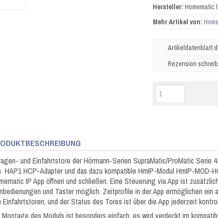
Hersteller:
Homematic 
Mehr Artikel von:
Home
Artikeldatenblatt 
Rezension schrei
ODUKTBESCHREIBUNG
agen- und Einfahrtstore der Hörmann-Serien SupraMatic/ProMatic Serie 4 
n HAP1 HCP-Adapter und das dazu kompatible HmIP-Modul HmIP-MOD-HO 
ematic IP App öffnen und schließen. Eine Steuerung via App ist zusätzlic
nbedienungen und Taster möglich. Zeitprofile in der App ermöglichen ein 
 Einfahrtstoren, und der Status des Tores ist über die App jederzeit kontroll
 Montage des Moduls ist besonders einfach, es wird verdeckt im kompatib