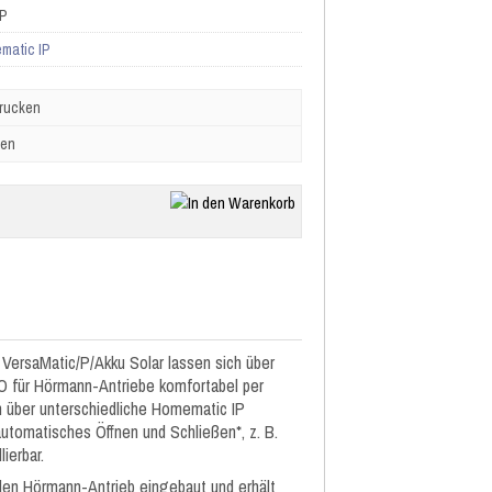
IP
matic IP
drucken
ben
VersaMatic/P/Akku Solar lassen sich über
für Hörmann-Antriebe komfortabel per
h über unterschiedliche Homematic IP
automatisches Öffnen und Schließen*, z. B.
ierbar.
len Hörmann-Antrieb eingebaut und erhält