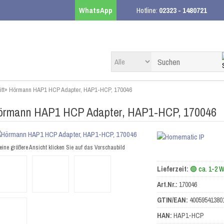
WhatsApp
Hotline:
02323 - 1480721
itt
»
Hörmann HAP1 HCP Adapter, HAP1-HCP, 170046
örmann HAP1 HCP Adapter, HAP1-HCP, 170046
eine größere Ansicht klicken Sie auf das Vorschaubild
Lieferzeit:
🟢 ca. 1-2 
Art.Nr.:
170046
GTIN/EAN:
40059541380
HAN:
HAP1-HCP