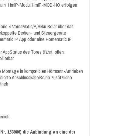
nd zum HmIP-Modul HmIP-MOD-HO erfolgen
erie 4 VersaMatic/P/Akku Solar über das
koppelte Bedien- und Steuergeräte
ematic IP App oder eine Homematic IP
 AppStatus des Tores (fährt, offen,
llierbar
e Montage in kompatiblen Hörmann-Antrieben
nierte AnschlusskabelKeine zusätzliche
trieb
rlich.
r. 153986) die Anbindung an eine der