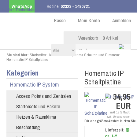
WhatsApp
Hotline:
02323 - 1480721
Kostenloser Versand
ab 99,00 € innerhalb DE
Kasse
Mein Konto
Anmelden
Warenkorb
0
Artikel
Sie sind hier:
Startseite
»
Homematic IP System
»
Schalten und Dimmen
»
Homematic IP Schaltplatine
Kategorien
Homematic IP
Schaltplatine
Homematic IP System
34,95
Access Points und Zentralen
EUR
Startersets und Pakete
inkl. 19 % MwSt.
Heizen & Raumklima
zzgl.
Versandkosten
Für eine größere Ansicht klicken Sie
Beschattung
Lieferzeit:
🟢
ca. 1-2