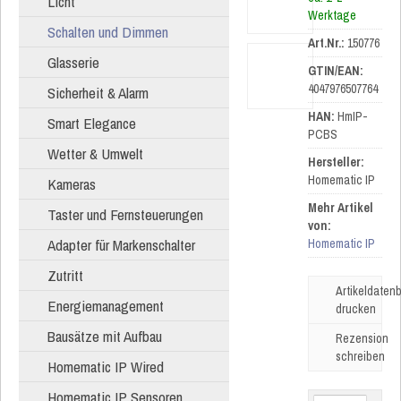
Licht
Werktage
Schalten und Dimmen
Art.Nr.:
150776
Glasserie
GTIN/EAN:
4047976507764
Sicherheit & Alarm
HAN:
HmIP-
Smart Elegance
PCBS
Wetter & Umwelt
Hersteller:
Homematic IP
Kameras
Mehr Artikel
Taster und Fernsteuerungen
von:
Adapter für Markenschalter
Homematic IP
Zutritt
Artikeldatenb
Energiemanagement
drucken
Bausätze mit Aufbau
Rezension
schreiben
Homematic IP Wired
Homematic IP Sensoren