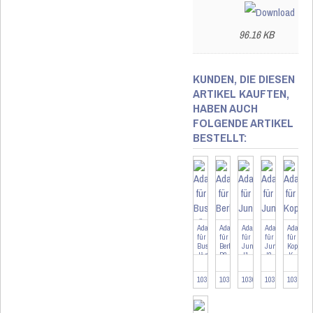
96.16 KB
KUNDEN, DIE DIESEN
ARTIKEL KAUFTEN,
HABEN AUCH
FOLGENDE ARTIKEL
BESTELLT:
Adapter
Adapter
Adapter
Adapter
Adapter
für
für
für
für
für
Busch-
Berker
Jung
Jung
Kopp
Jäger
B2
J1
J2
K
BJ
103090
103263
103095
103478
103096