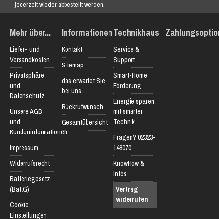
jederzeit wieder abbestellt werden.
Mehr über...
Informationen
Technikhaus
Zahlungsoptio
Liefer- und
Kontakt
Service &
Versandkosten
Support
Sitemap
Privatsphäre
Smart-Home
das erwartet Sie
und
Förderung
bei uns...
Datenschutz
Energie sparen
Rückrufwunsch
Unsere AGB
mit smarter
und
Technik
Gesamtübersicht
Kundeninformationen
Fragen? 02323-
Impressum
148070
Widerrufsrecht
KnowHow &
Infos
Batteriegesetz
(BattG)
Vertrag
widerrufen
Cookie
Einstellungen