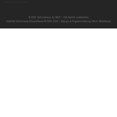
© 2026 Technikhaus by MSC • Alle Rechte vorbehalten
modified eCommerce Shopsoftware © 2009-2026 • Design & Programmierung Rehm Webdesign