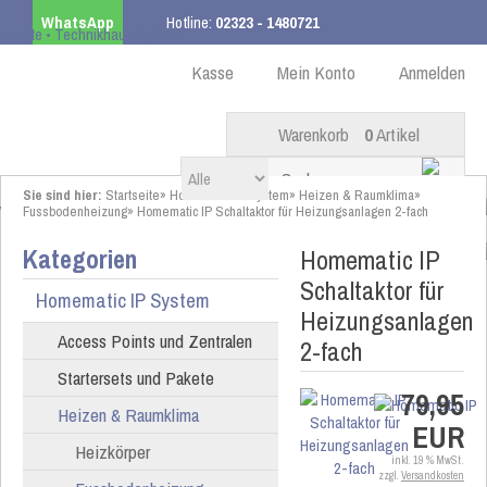
WhatsApp
Hotline:
02323 - 1480721
Kostenloser Versand
ab 99,00 € innerhalb DE
Kasse
Mein Konto
Anmelden
Warenkorb
0
Artikel
Sie sind hier:
Startseite
»
Homematic IP System
»
Heizen & Raumklima
»
Fussbodenheizung
»
Homematic IP Schaltaktor für Heizungsanlagen 2-fach
Kategorien
Homematic IP
Schaltaktor für
Homematic IP System
Heizungsanlagen
Access Points und Zentralen
2-fach
Startersets und Pakete
79,95
Heizen & Raumklima
EUR
Heizkörper
inkl. 19 % MwSt.
zzgl.
Versandkosten