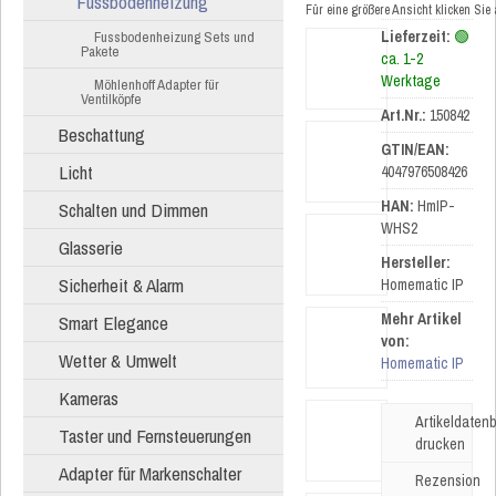
Fussbodenheizung
Für eine größere Ansicht klicken Sie
Lieferzeit:
🟢
Fussbodenheizung Sets und
Pakete
ca. 1-2
Werktage
Möhlenhoff Adapter für
Ventilköpfe
Art.Nr.:
150842
Beschattung
GTIN/EAN:
Licht
4047976508426
HAN:
HmIP-
Schalten und Dimmen
WHS2
Glasserie
Hersteller:
Sicherheit & Alarm
Homematic IP
Mehr Artikel
Smart Elegance
von:
Wetter & Umwelt
Homematic IP
Kameras
Artikeldatenb
Taster und Fernsteuerungen
drucken
Adapter für Markenschalter
Rezension