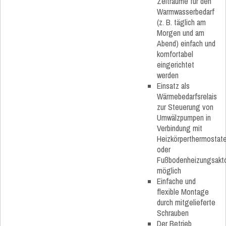
Zeiträume für den
Warmwasserbedarf
(z. B. täglich am
Morgen und am
Abend) einfach und
komfortabel
eingerichtet
werden
Einsatz als
Wärmebedarfsrelais
zur Steuerung von
Umwälzpumpen in
Verbindung mit
Heizkörperthermostat
oder
Fußbodenheizungsakt
möglich
Einfache und
flexible Montage
durch mitgelieferte
Schrauben
Der Betrieb