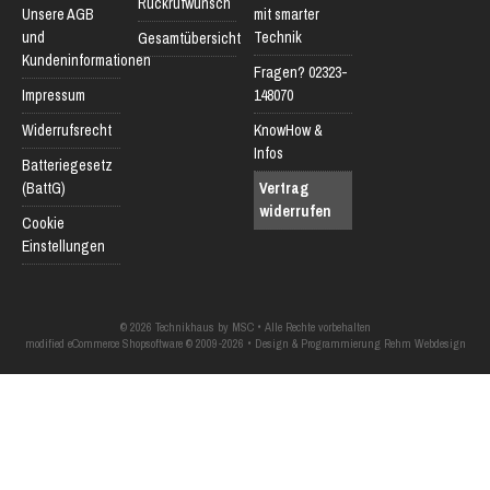
Rückrufwunsch
Unsere AGB
mit smarter
und
Technik
Gesamtübersicht
Kundeninformationen
Fragen? 02323-
Impressum
148070
Widerrufsrecht
KnowHow &
Infos
Batteriegesetz
(BattG)
Vertrag
widerrufen
Cookie
Einstellungen
© 2026 Technikhaus by MSC • Alle Rechte vorbehalten
modified eCommerce Shopsoftware © 2009-2026 • Design & Programmierung Rehm Webdesign