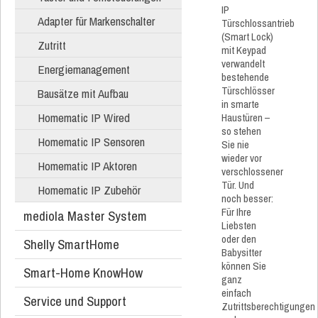
IP
Adapter für Markenschalter
Türschlossantrieb
(Smart Lock)
Zutritt
mit Keypad
verwandelt
Energiemanagement
bestehende
Türschlösser
Bausätze mit Aufbau
in smarte
Homematic IP Wired
Haustüren –
so stehen
Homematic IP Sensoren
Sie nie
wieder vor
Homematic IP Aktoren
verschlossener
Tür. Und
Homematic IP Zubehör
noch besser:
Für Ihre
mediola Master System
Liebsten
oder den
Shelly SmartHome
Babysitter
können Sie
Smart-Home KnowHow
ganz
einfach
Service und Support
Zutrittsberechtigungen