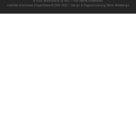
© 2026 Technikhaus by MSC • Alle Rechte vorbehalten
modified eCommerce Shopsoftware © 2009-2026 • Design & Programmierung Rehm Webdesign