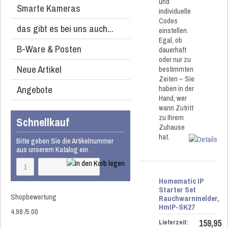
und
Smarte Kameras
individuelle
Codes
das gibt es bei uns auch...
einstellen.
Egal, ob
B-Ware & Posten
dauerhaft
oder nur zu
Neue Artikel
bestimmten
Zeiten – Sie
Angebote
haben in der
Hand, wer
wann Zutritt
zu Ihrem
Schnellkauf
Zuhause
hat.
Bitte geben Sie die Artikelnummer
aus unserem Katalog ein.
Homematic IP
Starter Set
Shopbewertung
Rauchwarnmelder,
HmIP-SK27
4.98
/
5
.00
159,95
Lieferzeit: