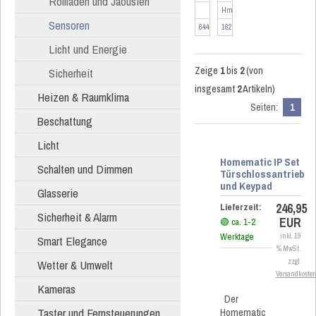
Rollläden und Jaousien
HmIP-SK27
Sensoren
644401
162162
Licht und Energie
Zeige
1
bis
2
(von
Sicherheit
insgesamt
2
Artikeln)
Heizen & Raumklima
Seiten:
1
Beschattung
Licht
Homematic IP Set
Schalten und Dimmen
Türschlossantrieb
und Keypad
Glasserie
246,95
Lieferzeit:
Sicherheit & Alarm
EUR
🟢 ca. 1-2
Werktage
inkl. 19
Smart Elegance
% MwSt.
Wetter & Umwelt
zzgl.
Versandkoste
Kameras
Der
Taster und Fernsteuerungen
Homematic