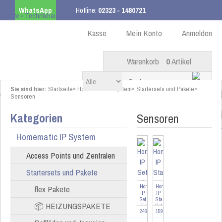
WhatsApp
Hotline:
02323 - 1480721
Kostenloser Versand
ab 99,00 € innerhalb DE
Kasse
Mein Konto
Anmelden
Warenkorb
0
Artikel
Sie sind hier:
Startseite
»
Homematic IP System
»
Startersets und Pakete
»
Sensoren
Kategorien
Sensoren
Homematic IP System
Access Points und Zentralen
Startersets und Pakete
Homematic
Homematic
flex Pakete
IP
IP
Set
Starter
📦 HEIZUNGSPAKETE
Türschlossantrieb
Set
246,95 EUR
159,95 EUR
und
Rauchwarnmelder,
Keypad
...