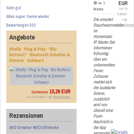
EUR
🟢 ca. 1
Sehr gut
Woche
inkl. 19
% MwSt.
Alles super. Gerne wieder.
Die smarten
zzgl.
Bewertungen 522
Rauchwarnmelder
Versandkoste
im
Angebote
Homematic
IP Starter Set
informieren
Shelly · Plug & Play · "Blu
frühzeitig
Button1" · Bluetooth Schalter &
über ein
Dimmer · Schwarz
unbemerktes
Feuer.
Zuhause
meldet sich
die lautstarke
15,26 EUR
Sonderpreis
Sirene,
inkl. 19 % MwSt. zzgl.
Versandkosten
zusätzlich
wird von
überall eine
Rezensionen
Push-
Nachricht in
AIO Creator NEO Ultimate
der App
versendet.