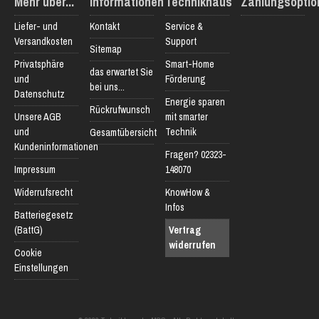
Mehr über...
Informationen
Technikhaus
Zahlungsoptio
Liefer- und
Kontakt
Service &
Versandkosten
Support
Sitemap
Privatsphäre
Smart-Home
das erwartet Sie
und
Förderung
bei uns...
Datenschutz
Energie sparen
Rückrufwunsch
Unsere AGB
mit smarter
und
Technik
Gesamtübersicht
Kundeninformationen
Fragen? 02323-
Impressum
148070
Widerrufsrecht
KnowHow &
Infos
Batteriegesetz
(BattG)
Vertrag
widerrufen
Cookie
Einstellungen