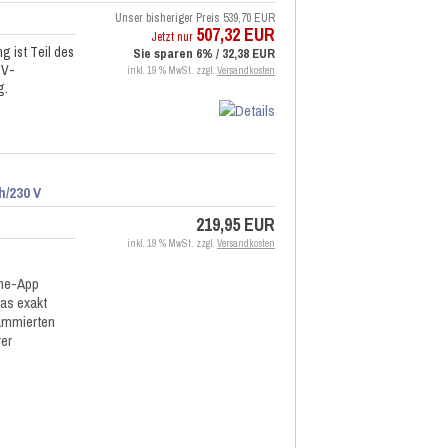
Unser bisheriger Preis
539,70 EUR
507,32 EUR
Jetzt nur
 ist Teil des
Sie sparen 6% / 32,38 EUR
 V-
inkl. 19 % MwSt. zzgl.
Versandkosten
g.
/230 V
219,95 EUR
inkl. 19 % MwSt. zzgl.
Versandkosten
one-App
as exakt
rammierten
er