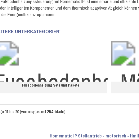
 Fußbodenheizungssteuerung mit Homematic IP ist eine smarte und effiziente 
 den intelligenten Komponenten und dem thermisch adaptiven Abgleich können 
 die Energieeffizienz optimieren.
ITERE UNTERKATEGORIEN:
Fussbodenheizung Sets und Pakete
ige
11
bis
20
(von insgesamt
25
Artikeln)
Homematic IP Stellantrieb - motorisch - H