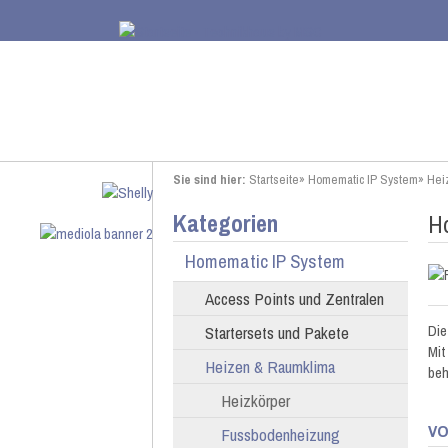
Sie sind hier:
Startseite
»
Homematic IP System
»
Hei
Kategorien
Ho
Homematic IP System
Access Points und Zentralen
Die
Startersets und Pakete
Mit
Heizen & Raumklima
beh
Heizkörper
VO
Fussbodenheizung