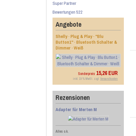
Super Partner
Bewertungen 522
Angebote
Shelly · Plug & Play · "Blu
Button1" · Bluetooth Schalter &
Dimmer · Weiß
15,26 EUR
Sonderpreis
inkl. 19 % MwSt. zzgl.
Versandkosten
Rezensionen
Adapter für Merten M
Alles o.k.