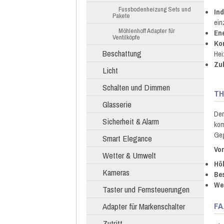
Fussbodenheizung Sets und
In
Pakete
ein
Möhlenhoff Adapter für
En
Ventilköpfe
Ko
Beschattung
Hei
Zu
Licht
Schalten und Dimmen
TH
Glasserie
Der
Sicherheit & Alarm
kom
Geg
Smart Elegance
Vor
Wetter & Umwelt
Hö
Kameras
Be
We
Taster und Fernsteuerungen
FA
Adapter für Markenschalter
Zutritt