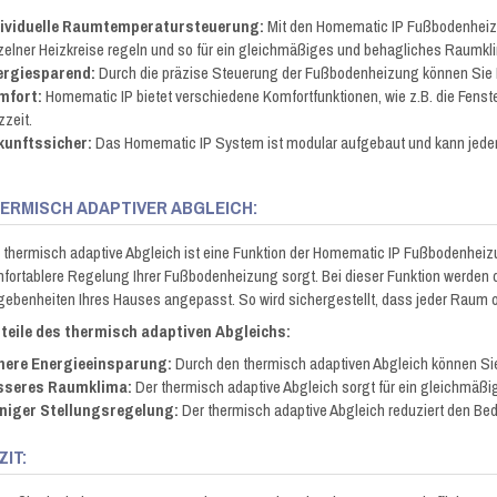
dividuelle Raumtemperatursteuerung:
Mit den Homematic IP Fußbodenheiz
zelner Heizkreise regeln und so für ein gleichmäßiges und behagliches Raumkl
ergiesparend:
Durch die präzise Steuerung der Fußbodenheizung können Sie E
mfort:
Homematic IP bietet verschiedene Komfortfunktionen, wie z.B. die Fens
zzeit.
kunftssicher:
Das Homematic IP System ist modular aufgebaut und kann jederz
ERMISCH ADAPTIVER ABGLEICH:
 thermisch adaptive Abgleich ist eine Funktion der Homematic IP Fußbodenheizu
fortablere Regelung Ihrer Fußbodenheizung sorgt. Bei dieser Funktion werden d
ebenheiten Ihres Hauses angepasst. So wird sichergestellt, dass jeder Raum o
teile des thermisch adaptiven Abgleichs:
here Energieeinsparung:
Durch den thermisch adaptiven Abgleich können Sie
sseres Raumklima:
Der thermisch adaptive Abgleich sorgt für ein gleichmäß
niger Stellungsregelung:
Der thermisch adaptive Abgleich reduziert den Bed
ZIT: