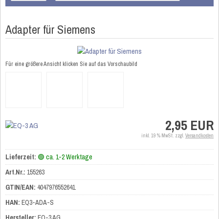
Adapter für Siemens
Für eine größere Ansicht klicken Sie auf das Vorschaubild
2,95 EUR
inkl. 19 % MwSt. zzgl.
Versandkosten
Lieferzeit:
🟢 ca. 1-2 Werktage
Art.Nr.:
155263
GTIN/EAN:
4047976552641
HAN:
EQ3-ADA-S
Hersteller:
EQ-3 AG