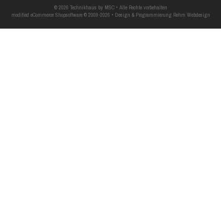
© 2026 Technikhaus by MSC • Alle Rechte vorbehalten
modified eCommerce Shopsoftware © 2009-2026 • Design & Programmierung Rehm Webdesign