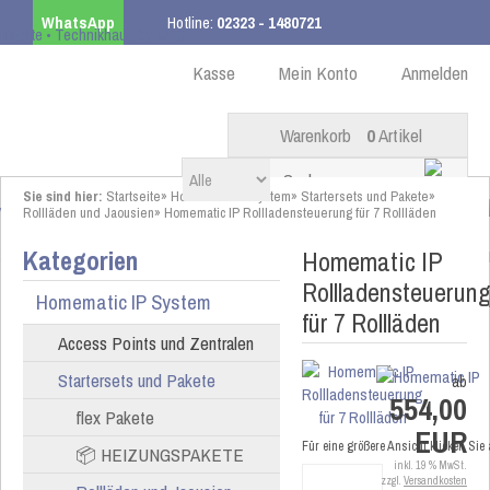
WhatsApp
Hotline:
02323 - 1480721
Kostenloser Versand
ab 99,00 € innerhalb DE
Kasse
Mein Konto
Anmelden
Warenkorb
0
Artikel
Sie sind hier:
Startseite
»
Homematic IP System
»
Startersets und Pakete
»
Rollläden und Jaousien
»
Homematic IP Rollladensteuerung für 7 Rollläden
Kategorien
Homematic IP
Rollladensteuerun
Homematic IP System
für 7 Rollläden
Access Points und Zentralen
Startersets und Pakete
ab
554,00
flex Pakete
EUR
Für eine größere Ansicht klicken Sie
📦 HEIZUNGSPAKETE
inkl. 19 % MwSt.
zzgl.
Versandkosten