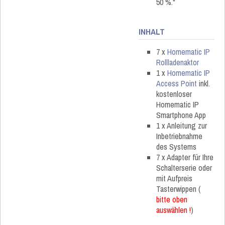
50 %."
INHALT
7 x
Homematic IP
Rollladenaktor
1 x
Homematic IP
Access Point
inkl.
kostenloser
Homematic IP
Smartphone App
1 x Anleitung zur
Inbetriebnahme
des Systems
7 x Adapter für Ihre
Schalterserie oder
mit Aufpreis
Tasterwippen (
bitte oben
auswählen !
)