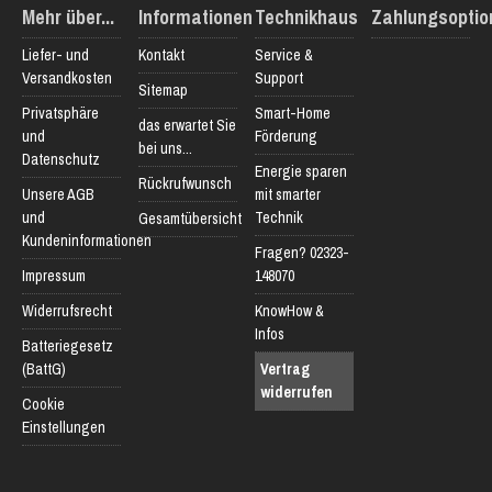
Mehr über...
Informationen
Technikhaus
Zahlungsoptio
Liefer- und
Kontakt
Service &
Versandkosten
Support
Sitemap
Privatsphäre
Smart-Home
das erwartet Sie
und
Förderung
bei uns...
Datenschutz
Energie sparen
Rückrufwunsch
Unsere AGB
mit smarter
und
Technik
Gesamtübersicht
Kundeninformationen
Fragen? 02323-
Impressum
148070
Widerrufsrecht
KnowHow &
Infos
Batteriegesetz
(BattG)
Vertrag
widerrufen
Cookie
Einstellungen