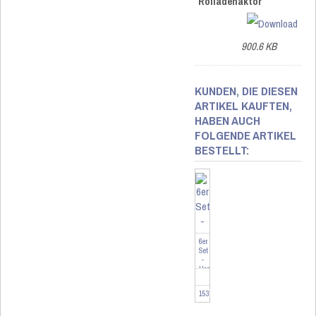
Rolladenaktor
900.6 KB
KUNDEN, DIE DIESEN
ARTIKEL KAUFTEN,
HABEN AUCH
FOLGENDE ARTIKEL
BESTELLT:
6er
Set
-
Homematic
IP
Stellantrieb
153309-6
-
moto...