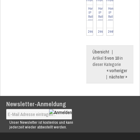
Homematic
Homematic
Homematic
IP
IP
IP
Rollladensteuerung
Rollladensteuerung
Rollladensteuerung
XXL
XXL
XXL
für
für
für
12...
14...
16...
244550-12
244550-14
244550-16
Übersicht
|
Artikel
5 von 10
in
dieser Kategorie
« vorheriger
|
nächster »
Newsletter-Anmeldung
Unser Newsletter ist kostenlos und kann
jederzeit wieder abbestellt werden.