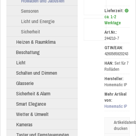
Rollläden und Jaousien
Sensoren
Lieferzeit:
🟢
ca. 1-2
Licht und Energie
Werktage
Sicherheit
Art.Nr.:
244210-7
Heizen & Raumklima
GTIN/EAN:
Beschattung
4260565920243
Licht
HAN:
Set für 7
Rolläden
Schalten und Dimmen
Hersteller:
Glasserie
Homematic IP
Sicherheit & Alarm
Mehr Artikel
von:
Smart Elegance
Homematic IP
Wetter & Umwelt
Artikeldatenb
Kameras
drucken
Taster und Fernsteuerungen