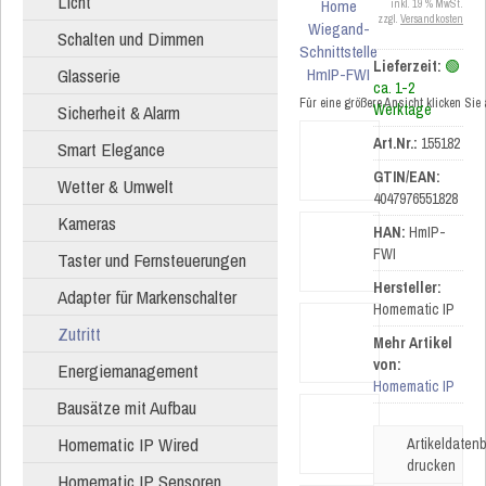
Licht
inkl. 19 % MwSt.
zzgl.
Versandkosten
Schalten und Dimmen
Lieferzeit:
🟢
Glasserie
ca. 1-2
Für eine größere Ansicht klicken Sie
Sicherheit & Alarm
Werktage
Art.Nr.:
155182
Smart Elegance
GTIN/EAN:
Wetter & Umwelt
4047976551828
Kameras
HAN:
HmIP-
FWI
Taster und Fernsteuerungen
Hersteller:
Adapter für Markenschalter
Homematic IP
Zutritt
Mehr Artikel
von:
Energiemanagement
Homematic IP
Bausätze mit Aufbau
Homematic IP Wired
Artikeldatenb
drucken
Homematic IP Sensoren