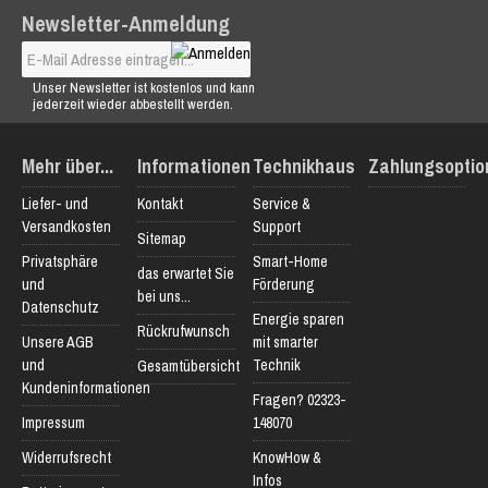
Newsletter-Anmeldung
Unser Newsletter ist kostenlos und kann
jederzeit wieder abbestellt werden.
Mehr über...
Informationen
Technikhaus
Zahlungsoptio
Liefer- und
Kontakt
Service &
Versandkosten
Support
Sitemap
Privatsphäre
Smart-Home
das erwartet Sie
und
Förderung
bei uns...
Datenschutz
Energie sparen
Rückrufwunsch
Unsere AGB
mit smarter
und
Technik
Gesamtübersicht
Kundeninformationen
Fragen? 02323-
Impressum
148070
Widerrufsrecht
KnowHow &
Infos