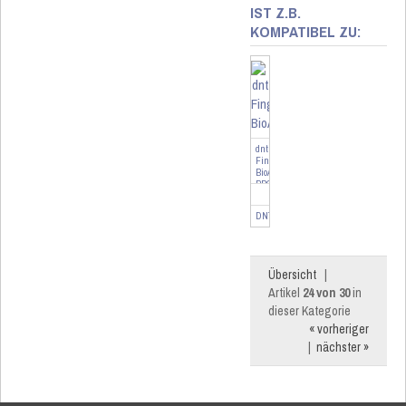
IST Z.B.
KOMPATIBEL ZU:
dnt
Fingerprintcodeschloss
BioAccess
PRO,
...
DNT000013
Übersicht
|
Artikel
24 von 30
in
dieser Kategorie
« vorheriger
|
nächster »