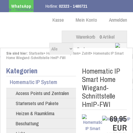
WhatsApp
Hotline:
02323 - 1480721
Kostenloser Versand
ab 99,00 € innerhalb DE
Kasse
Mein Konto
Anmelden
Warenkorb
0
Artikel
Sie sind hier:
Startseite
»
Homematic IP System
»
Zutritt
»
Homematic IP Smart
Home Wiegand-Schnittstelle HmIP-FWI
Kategorien
Homematic IP
Smart Home
Homematic IP System
Wiegand-
Access Points und Zentralen
Schnittstelle
HmIP-FWI
Startersets und Pakete
Heizen & Raumklima
69,95
Beschattung
EUR