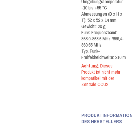
Umgebungstemperatur:
-10 bis +55 °C
Abmessungen (B x H x
T): 52 x 52 x 14 mm
Gewicht: 20 g
Funk-Frequenzband:
868,0-868,6 MHz /869,4-
869,65 MHz
Typ. Funk-
Freifeldreichweite: 210 m
Achtung
: Dieses
Produkt ist nicht mehr
kompatibel mit der
Zentrale CCU2
PRODUKTINFORMATIO
DES HERSTELLERS