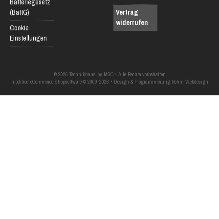
Batteriegesetz
(BattG)
Vertrag
widerrufen
Cookie
Einstellungen
© 2026 Technikhaus by MSC • Alle Rechte vorbehalten
modified eCommerce Shopsoftware © 2009-2026 • Design & Programmierung Rehm Webdesign