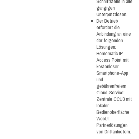
Schnittstelle in alle
gängigen
Unterputzdosen.
Der Betrieb
erfordert die
Anbindung an eine
der folgenden
Lösungen:
Homematic IP
Access Point mit
kostenloser
Smartphone-App
und
gebührenfreiem
Cloud-Service;
Zentrale CCU3 mit
lokaler
Bedienoberfläche
WebUI;
Partnerlösungen
von Drittanbietern.