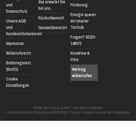
das erwartet Sie
und
Förderung
bei uns...
Datenschutz
Energie sparen
Rückrufwunsch
Unsere AGB
mit smarter
und
Technik
Gesamtübersicht
Kundeninformationen
Fragen? 02323-
Impressum
148070
Widerrufsrecht
KnowHow &
Infos
Batteriegesetz
(BattG)
Vertrag
widerrufen
Cookie
Einstellungen
© 2026 Technikhaus by MSC • Alle Rechte vorbehalten
modified eCommerce Shopsoftware © 2009-2026 • Design & Programmierung Rehm Webdesign