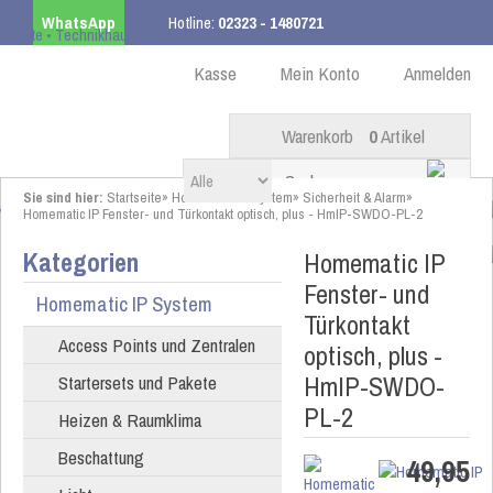
WhatsApp
Hotline:
02323 - 1480721
Kostenloser Versand
ab 99,00 € innerhalb DE
Kasse
Mein Konto
Anmelden
Warenkorb
0
Artikel
Sie sind hier:
Startseite
»
Homematic IP System
»
Sicherheit & Alarm
»
Homematic IP Fenster- und Türkontakt optisch, plus - HmIP-SWDO-PL-2
Kategorien
Homematic IP
Fenster- und
Homematic IP System
Türkontakt
Access Points und Zentralen
optisch, plus -
HmIP-SWDO-
Startersets und Pakete
PL-2
Heizen & Raumklima
Beschattung
49,95