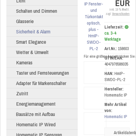
Licht
EUR
Schalten und Dimmen
inkl. 19 % MwSt.
zzgl.
Versandkosten
Glasserie
Lieferzeit:
🟢
Sicherheit & Alarm
ca. 3-4
Werktage
Smart Elegance
Art.Nr.:
158603
Wetter & Umwelt
Für eine größere Ansicht klicken Sie
GTIN/EAN:
Kameras
4047976586035
Taster und Fernsteuerungen
HAN:
HmIP-
SWDO-PL-2
Adapter für Markenschalter
Hersteller:
Zutritt
Homematic IP
Energiemanagement
Mehr Artikel
von:
Bausätze mit Aufbau
Homematic IP
Homematic IP Wired
Artikeldatenb
Homematic IP Sensoren