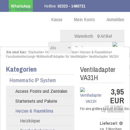
WhatsApp
Hotline:
02323 - 1480721
Kostenloser Versand
ab 99,00 € innerhalb DE
Kasse
Mein Konto
Anmelden
Warenkorb
0
Artikel
Sie sind hier:
Startseite
»
Homematic IP System
»
Heizen & Raumklima
»
Fussbodenheizung
»
Möhlenhoff Adapter für Ventilköpfe
»
Ventiladapter VA31H
Kategorien
Ventiladapter
VA31H
Homematic IP System
3,95
Access Points und Zentralen
EUR
Startersets und Pakete
inkl. 19 % MwSt.
Für eine größere Ansicht klicken Sie
Heizen & Raumklima
zzgl.
Versandkosten
Heizkörper
Lieferzeit:
🟢
ca. 2 Wochen