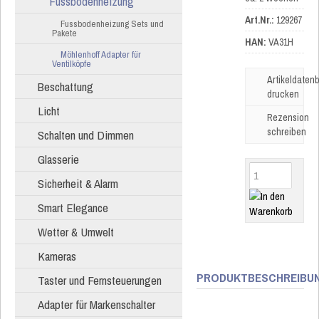
Fussbodenheizung
Art.Nr.:
129267
Fussbodenheizung Sets und
Pakete
HAN:
VA31H
Möhlenhoff Adapter für
Ventilköpfe
Artikeldatenb
Beschattung
drucken
Licht
Rezension
schreiben
Schalten und Dimmen
Glasserie
Sicherheit & Alarm
Smart Elegance
Wetter & Umwelt
Kameras
PRODUKTBESCHREIBU
Taster und Fernsteuerungen
Adapter für Markenschalter