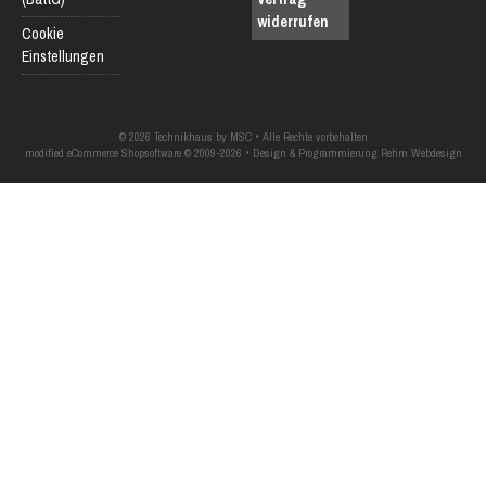
widerrufen
Cookie
Einstellungen
© 2026 Technikhaus by MSC • Alle Rechte vorbehalten
modified eCommerce Shopsoftware © 2009-2026 • Design & Programmierung Rehm Webdesign