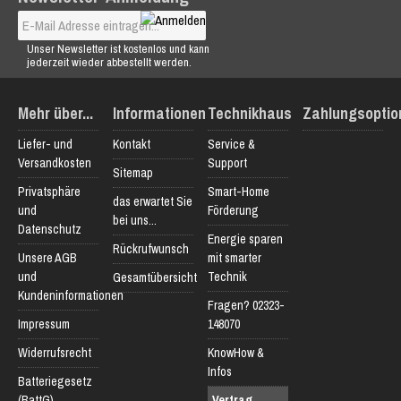
Unser Newsletter ist kostenlos und kann
jederzeit wieder abbestellt werden.
Mehr über...
Informationen
Technikhaus
Zahlungsoptio
Liefer- und
Kontakt
Service &
Versandkosten
Support
Sitemap
Privatsphäre
Smart-Home
das erwartet Sie
und
Förderung
bei uns...
Datenschutz
Energie sparen
Rückrufwunsch
Unsere AGB
mit smarter
und
Technik
Gesamtübersicht
Kundeninformationen
Fragen? 02323-
Impressum
148070
Widerrufsrecht
KnowHow &
Infos
Batteriegesetz
(BattG)
Vertrag