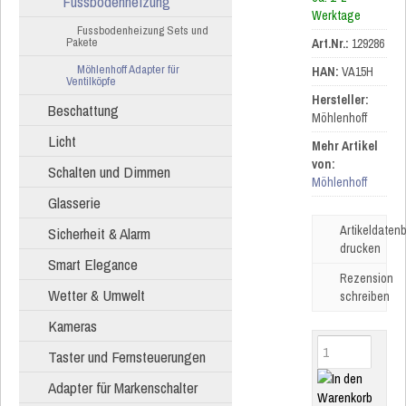
Fussbodenheizung
Werktage
Fussbodenheizung Sets und
Pakete
Art.Nr.:
129286
Möhlenhoff Adapter für
HAN:
VA15H
Ventilköpfe
Hersteller:
Beschattung
Möhlenhoff
Licht
Mehr Artikel
von:
Schalten und Dimmen
Möhlenhoff
Glasserie
Artikeldatenb
Sicherheit & Alarm
drucken
Smart Elegance
Rezension
Wetter & Umwelt
schreiben
Kameras
Taster und Fernsteuerungen
Adapter für Markenschalter