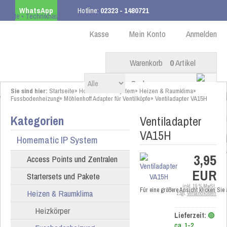
WhatsApp
Hotline:
02323 - 1480721
Kostenloser Versand
ab 99,00 € innerhalb DE
Kasse
Mein Konto
Anmelden
Warenkorb
0
Artikel
Sie sind hier:
Startseite
»
Homematic IP System
»
Heizen & Raumklima
»
Fussbodenheizung
»
Möhlenhoff Adapter für Ventilköpfe
»
Ventiladapter VA15H
Kategorien
Ventiladapter
VA15H
Homematic IP System
3,95
Access Points und Zentralen
EUR
Startersets und Pakete
inkl. 19 % MwSt.
Für eine größere Ansicht klicken Sie
Heizen & Raumklima
zzgl.
Versandkosten
Heizkörper
Lieferzeit:
🟢
ca. 1-2