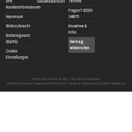
und
Technik
Gesamtübersicht
Kundeninformationen
Fragen? 02323-
Impressum
148070
Widerrufsrecht
KnowHow &
Infos
Batteriegesetz
(BattG)
Vertrag
widerrufen
Cookie
Einstellungen
© 2026 Technikhaus by MSC • Alle Rechte vorbehalten
modified eCommerce Shopsoftware © 2009-2026 • Design & Programmierung Rehm Webdesign