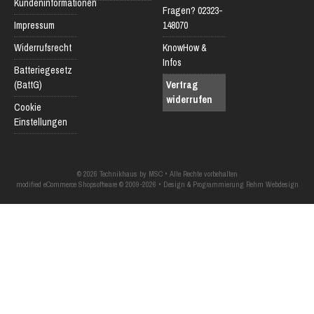
Kundeninformationen
Fragen? 02323-
Impressum
148070
Widerrufsrecht
KnowHow &
Infos
Batteriegesetz
(BattG)
Vertrag
widerrufen
Cookie
Einstellungen
© 2026 Technikhaus by MSC • Alle Rechte vorbehalten
modified eCommerce Shopsoftware © 2009-2026 • Design & Programmierung Rehm Webdesign