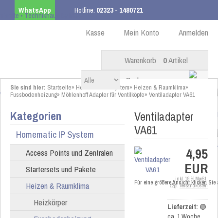
WhatsApp
Hotline:
02323 - 1480721
Kostenloser Versand
ab 99,00 € innerhalb DE
Kasse
Mein Konto
Anmelden
Warenkorb
0
Artikel
Sie sind hier:
Startseite
»
Homematic IP System
»
Heizen & Raumklima
»
Fussbodenheizung
»
Möhlenhoff Adapter für Ventilköpfe
»
Ventiladapter VA61
Kategorien
Ventiladapter
VA61
Homematic IP System
4,95
Access Points und Zentralen
EUR
Startersets und Pakete
inkl. 19 % MwSt.
Für eine größere Ansicht klicken Sie
Heizen & Raumklima
zzgl.
Versandkosten
Heizkörper
Lieferzeit:
🟢
ca. 1 Woche