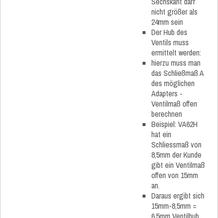
Sechskant darf
nicht größer als
24mm sein
Der Hub des
Ventils muss
ermittelt werden:
hierzu muss man
das Schließmaß A
des möglichen
Adapters -
Ventilmaß offen
berechnen
Beispiel: VA62H
hat ein
Schliessmaß von
8,5mm der Kunde
gibt ein Ventilmaß
offen von 15mm
an.
Daraus ergibt sich
15mm-8,5mm =
6,5mm Ventilhub.