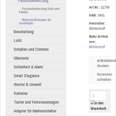
Fussbodenheizung
Art.Nr.:
111758
Fussbodenheizung Sets und
Pakete
HAN:
VA61
Möhlenhoff Adapter für
Ventilköpfe
Hersteller:
Möhlenhoff
Beschattung
Mehr Artikel
Licht
von:
Möhlenhoff
Schalten und Dimmen
Glasserie
Artikeldatenb
drucken
Sicherheit & Alarm
Rezension
Smart Elegance
schreiben
Wetter & Umwelt
Kameras
Taster und Fernsteuerungen
Adapter für Markenschalter