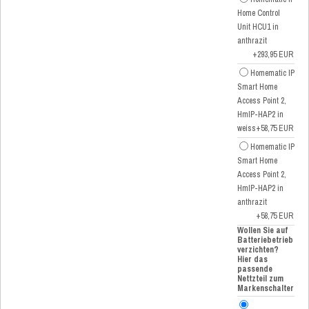
Home Control
Unit HCU1 in
anthrazit
+293,95 EUR
Homematic IP
Smart Home
Access Point 2,
HmIP-HAP2 in
weiss
+58,75 EUR
Homematic IP
Smart Home
Access Point 2,
HmIP-HAP2 in
anthrazit
+58,75 EUR
Wollen Sie auf
Batteriebetrieb
verzichten?
Hier das
passende
Nettzteil zum
Markenschalter