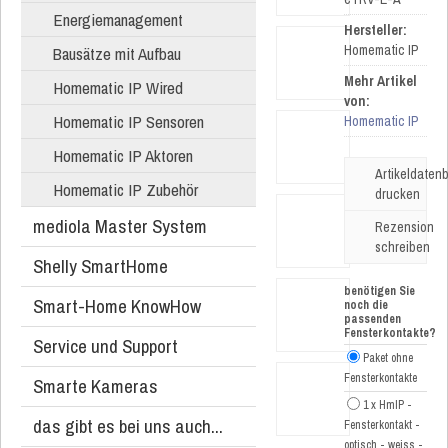
Energiemanagement
Hersteller:
Homematic IP
Bausätze mit Aufbau
Mehr Artikel
Homematic IP Wired
von:
Homematic IP Sensoren
Homematic IP
Homematic IP Aktoren
Artikeldatenb
Homematic IP Zubehör
drucken
mediola Master System
Rezension
schreiben
Shelly SmartHome
benötigen Sie
Smart-Home KnowHow
noch die
passenden
Fensterkontakte?
Service und Support
Paket ohne
Fensterkontakte
Smarte Kameras
1 x HmIP -
das gibt es bei uns auch...
Fensterkontakt -
optisch - weiss -