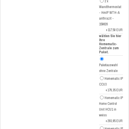
2 x
Wandthermostat
- HmIP WTH-A
anthrazit -
159820
+117,50 EUR
wählen Sie hier
Ihre
Homematic-
Zentrale zum
Paket.
Paketauswahl
ohne Zentrale
Homematic IP
CCU3
+176,35 EUR
Homematic IP
Home Control
Unit HCU1 in
weiss
+293,95 EUR
Homematic IP