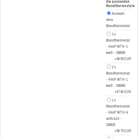
die passenden
Wandthermostate
Auswahl
ohne
Wandthermostat
1 x
Wandthermostat
- HmIP WTH-1
weiß - 156669
+48,95 EUR
2 x
Wandthermostat
- HmIP WTH-1
weiß - 156669
+97,90 EUR
1 x
Wandthermostat
- HmIP WTH-A
anthrazit -
159820
+58,75 EUR