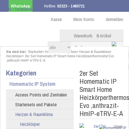
WhatsApp
Hotline:
02323 - 1480721
Kostenloser Versand
ab 99,00 € innerhalb DE
Kasse
Mein Konto
Anmelden
Warenkorb
0
Artikel
Sie sind hier:
Startseite
»
Homematic IP System
»
Heizen & Raumklima
»
Heizkörper
»
2er Set Homematic IP Smart Home Heizkörperthermostat Evo
,anthrazit-HmIP-eTRV-E-A
Kategorien
2er Set
Homematic IP
Homematic IP System
Smart Home
Access Points und Zentralen
Heizkörperthermos
Evo ,anthrazit-
Startersets und Pakete
HmIP-eTRV-E-A
Heizen & Raumklima
Heizkörper
Unser