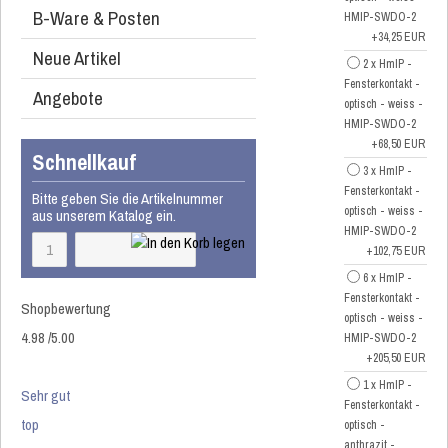
B-Ware & Posten
HMIP-SWDO-2
+34,25 EUR
Neue Artikel
2 x HmIP -
Fensterkontakt -
Angebote
optisch - weiss -
HMIP-SWDO-2
+68,50 EUR
Schnellkauf
3 x HmIP -
Fensterkontakt -
Bitte geben Sie die Artikelnummer
optisch - weiss -
aus unserem Katalog ein.
HMIP-SWDO-2
+102,75 EUR
6 x HmIP -
Fensterkontakt -
Shopbewertung
optisch - weiss -
4.98
/
5
.00
HMIP-SWDO-2
+205,50 EUR
1 x HmIP -
Sehr gut
Fensterkontakt -
top
optisch -
anthrazit -