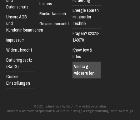
und
Förderung
bei uns...
Datenschutz
Energie sparen
Rückrufwunsch
Unsere AGB
mit smarter
und
Technik
Gesamtübersicht
Kundeninformationen
Fragen? 02323-
Impressum
148070
Widerrufsrecht
KnowHow &
Infos
Batteriegesetz
(BattG)
Vertrag
widerrufen
Cookie
Einstellungen
© 2026 Technikhaus by MSC • Alle Rechte vorbehalten
modified eCommerce Shopsoftware © 2009-2026 • Design & Programmierung Rehm Webdesign