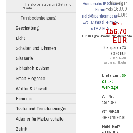
bisheriger
Heizkörpersteuerung Sets und
159,90
Pakete
Preis
EUR
Fussbodenheizung
Jetzt nur
Beschattung
156,70
Für eine größere Ansicht klicken Sie
Licht
EUR
Schalten und Dimmen
Sie sparen 2%
/ 3,20 EUR
Glasserie
inkl. 19 % MwSt.
zzgl.
Versandkosten
Sicherheit & Alarm
Lieferzeit:
🟢
Smart Elegance
ca. 1-2
Werktage
Wetter & Umwelt
Art.Nr.:
Kameras
158419-2
Taster und Fernsteuerungen
GTIN/EAN:
4047976584192
Adapter für Markenschalter
HAN:
HmIP-
Zutritt
eTRV-E-A