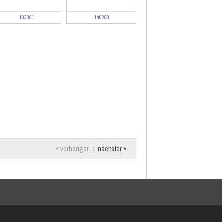
103091
140280
« vorheriger
|
nächster »