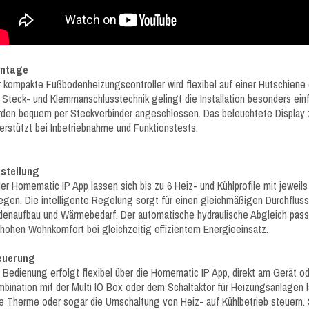
ntage
 kompakte Fußbodenheizungscontroller wird flexibel auf einer Hutschiene
 Steck- und Klemmanschlusstechnik gelingt die Installation besonders ein
den bequem per Steckverbinder angeschlossen. Das beleuchtete Display zei
erstützt bei Inbetriebnahme und Funktionstests.
nstellung
der Homematic IP App lassen sich bis zu 6 Heiz- und Kühlprofile mit jewei
egen. Die intelligente Regelung sorgt für einen gleichmäßigen Durchflu
enaufbau und Wärmebedarf. Der automatische hydraulische Abgleich passt
 hohen Wohnkomfort bei gleichzeitig effizientem Energieeinsatz.
euerung
 Bedienung erfolgt flexibel über die Homematic IP App, direkt am Gerät 
bination mit der Multi IO Box oder dem Schaltaktor für Heizungsanlagen 
e Therme oder sogar die Umschaltung von Heiz- auf Kühlbetrieb steuer