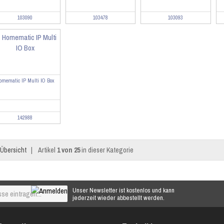
103090
103478
103093
omematic IP Multi IO Box
142988
Übersicht
|
Artikel
1 von 25
in dieser Kategorie
Unser Newsletter ist kostenlos und kann
jederzeit wieder abbestellt werden.