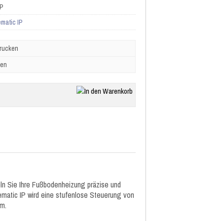
IP
matic IP
drucken
ben
ln Sie Ihre Fußbodenheizung präzise und
ematic IP wird eine stufenlose Steuerung von
um.