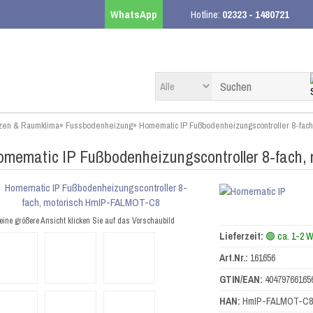
WhatsApp
Hotline:
02323 - 1480721
zen & Raumklima
»
Fussbodenheizung
»
Homematic IP Fußbodenheizungscontroller 8-fa
omematic IP Fußbodenheizungscontroller 8-fach
eine größere Ansicht klicken Sie auf das Vorschaubild
Lieferzeit:
🟢 ca. 1-2 
Art.Nr.:
161656
GTIN/EAN:
40479766165
HAN:
HmIP-FALMOT-C