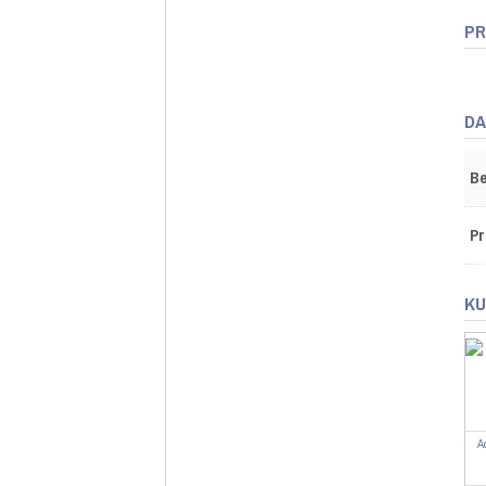
PR
DA
Be
Pr
KU
A