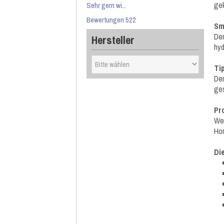
gek
Sehr gern wi...
Bewertungen 522
Sm
Der
Hersteller
hyd
Ti
Der
ges
Pr
Wei
Hom
Di