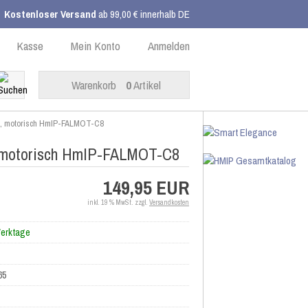
Kostenloser Versand
ab 99,00 € innerhalb DE
Kasse
Mein Konto
Anmelden
Warenkorb
0
Artikel
ch, motorisch HmIP-FALMOT-C8
, motorisch HmIP-FALMOT-C8
149,95 EUR
inkl. 19 % MwSt. zzgl.
Versandkosten
Werktage
65
8