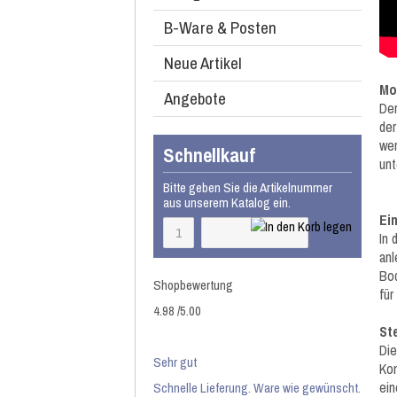
B-Ware & Posten
Neue Artikel
Mo
Angebote
Der
der
wer
Schnellkauf
unt
Bitte geben Sie die Artikelnummer
aus unserem Katalog ein.
Ei
In 
anl
Bod
Shopbewertung
für
4.98
/
5
.00
St
Die
Sehr gut
Kom
ein
Schnelle Lieferung. Ware wie gewünscht.