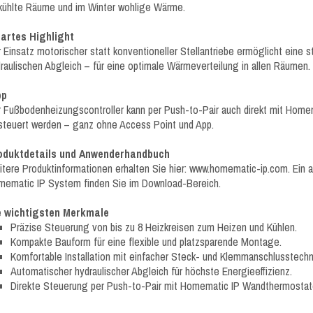
ühlte Räume und im Winter wohlige Wärme.
artes Highlight
 Einsatz motorischer statt konventioneller Stellantriebe ermöglicht eine
raulischen Abgleich – für eine optimale Wärmeverteilung in allen Räumen.
pp
 Fußbodenheizungscontroller kann per Push-to-Pair auch direkt mit Hom
teuert werden – ganz ohne Access Point und App.
oduktdetails und Anwenderhandbuch
tere Produktinformationen erhalten Sie hier: www.homematic-ip.com. Ein
ematic IP System finden Sie im Download-Bereich.
e wichtigsten Merkmale
Präzise Steuerung von bis zu 8 Heizkreisen zum Heizen und Kühlen.
Kompakte Bauform für eine flexible und platzsparende Montage.
Komfortable Installation mit einfacher Steck- und Klemmanschlusstechn
Automatischer hydraulischer Abgleich für höchste Energieeffizienz.
Direkte Steuerung per Push-to-Pair mit Homematic IP Wandthermostat