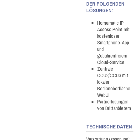
DER FOLGENDEN
LÖSUNGEN:
Homematic IP
Access Point mit
kostenloser
Smartphone-App
und
gebührenfreiem
Cloud-Service
Zentrale
CCU2/CCU3 mit
lokaler
Bedienoberfläche
WebUI
Partnerlösungen
von Drittanbietern
TECHNISCHE DATEN
Versorgungsspannung: