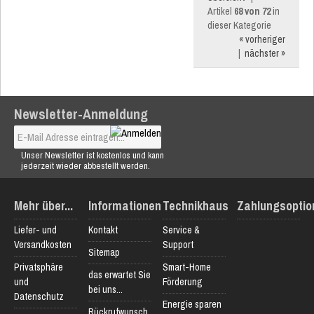
Artikel
68 von 72
in
dieser Kategorie
« vorheriger
|
nächster »
Newsletter-Anmeldung
Unser Newsletter ist kostenlos und kann
jederzeit wieder abbestellt werden.
Mehr über...
Informationen
Technikhaus
Zahlungsoptio
Liefer- und
Kontakt
Service &
Versandkosten
Support
Sitemap
Privatsphäre
Smart-Home
das erwartet Sie
und
Förderung
bei uns...
Datenschutz
Energie sparen
Rückrufwunsch