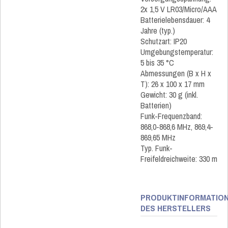
2x 1,5 V LR03/Micro/AAA
Batterielebensdauer: 4
Jahre (typ.)
Schutzart: IP20
Umgebungstemperatur:
5 bis 35 °C
Abmessungen (B x H x
T): 26 x 100 x 17 mm
Gewicht: 30 g (inkl.
Batterien)
Funk-Frequenzband:
868,0-868,6 MHz, 869,4-
869,65 MHz
Typ. Funk-
Freifeldreichweite: 330 m
PRODUKTINFORMATIO
DES HERSTELLERS