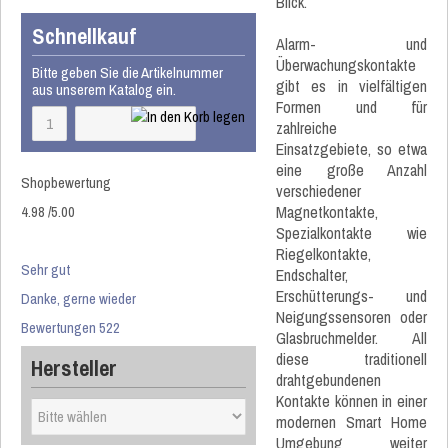
Blick.
Schnellkauf
Alarm- und
Überwachungskontakte
Bitte geben Sie die Artikelnummer
gibt es in vielfältigen
aus unserem Katalog ein.
Formen und für
zahlreiche
Einsatzgebiete, so etwa
eine große Anzahl
Shopbewertung
verschiedener
4.98
/
5
.00
Magnetkontakte,
Spezialkontakte wie
Riegelkontakte,
Sehr gut
Endschalter,
Erschütterungs- und
Danke, gerne wieder
Neigungssensoren oder
Bewertungen 522
Glasbruchmelder. All
diese traditionell
Hersteller
drahtgebundenen
Kontakte können in einer
modernen Smart Home
Umgebung weiter