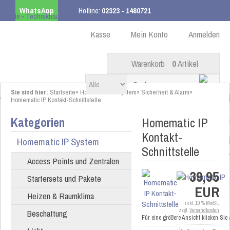
WhatsApp
Hotline:
02323 - 1480721
Kostenloser Versand
ab 99,00 € innerhalb DE
Kasse
Mein Konto
Anmelden
Warenkorb
0
Artikel
Sie sind hier:
Startseite
»
Homematic IP System
»
Sicherheit & Alarm
»
Homematic IP Kontakt-Schnittstelle
Kategorien
Homematic IP
Kontakt-
Homematic IP System
Schnittstelle
Access Points und Zentralen
39,95
Startersets und Pakete
EUR
Heizen & Raumklima
inkl. 19 % MwSt.
zzgl.
Versandkosten
Beschattung
Für eine größere Ansicht klicken Sie