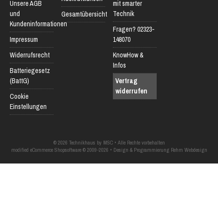
Unsere AGB
mit smarter
und
Technik
Gesamtübersicht
Kundeninformationen
Fragen? 02323-
Impressum
148070
Widerrufsrecht
KnowHow &
Infos
Batteriegesetz
(BattG)
Vertrag
widerrufen
Cookie
Einstellungen
© 2026 Technikhaus by MSC • Alle Rechte vorbehalten
modified eCommerce Shopsoftware © 2009-2026 • Design & Programmierung Rehm Webdesign