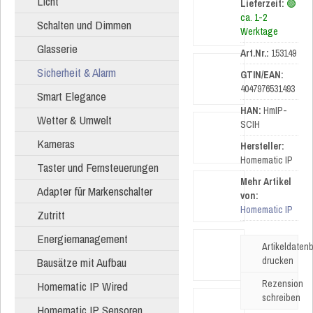
Licht
Lieferzeit:
🟢
ca. 1-2
Schalten und Dimmen
Werktage
Glasserie
Art.Nr.:
153149
Sicherheit & Alarm
GTIN/EAN:
4047976531493
Smart Elegance
HAN:
HmIP-
Wetter & Umwelt
SCIH
Kameras
Hersteller:
Homematic IP
Taster und Fernsteuerungen
Mehr Artikel
Adapter für Markenschalter
von:
Homematic IP
Zutritt
Energiemanagement
Artikeldatenb
Bausätze mit Aufbau
drucken
Rezension
Homematic IP Wired
schreiben
Homematic IP Sensoren