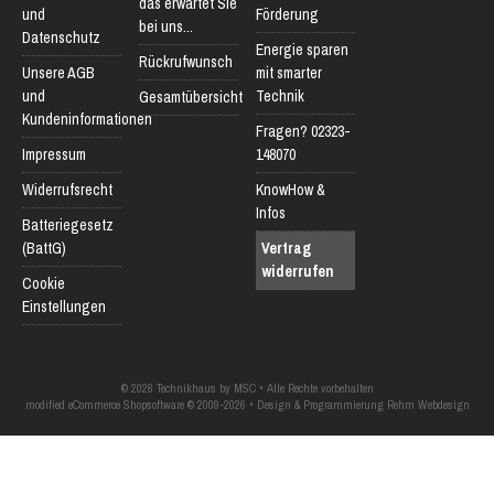
das erwartet Sie
und
Förderung
bei uns...
Datenschutz
Energie sparen
Rückrufwunsch
Unsere AGB
mit smarter
und
Technik
Gesamtübersicht
Kundeninformationen
Fragen? 02323-
Impressum
148070
Widerrufsrecht
KnowHow &
Infos
Batteriegesetz
(BattG)
Vertrag
widerrufen
Cookie
Einstellungen
© 2026 Technikhaus by MSC • Alle Rechte vorbehalten
modified eCommerce Shopsoftware © 2009-2026 • Design & Programmierung Rehm Webdesign