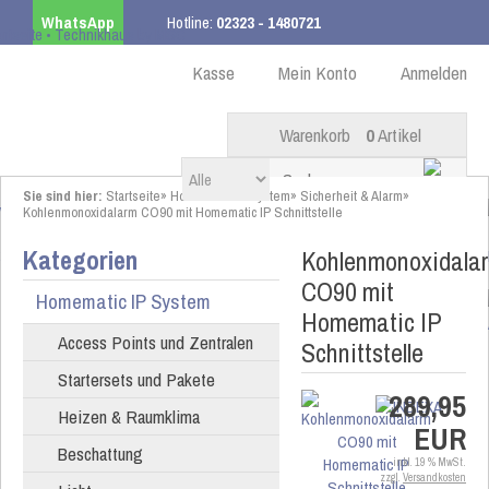
WhatsApp
Hotline:
02323 - 1480721
Kostenloser Versand
ab 99,00 € innerhalb DE
Kasse
Mein Konto
Anmelden
Warenkorb
0
Artikel
Sie sind hier:
Startseite
»
Homematic IP System
»
Sicherheit & Alarm
»
Kohlenmonoxidalarm CO90 mit Homematic IP Schnittstelle
Kategorien
Kohlenmonoxidala
CO90 mit
Homematic IP System
Homematic IP
Access Points und Zentralen
Schnittstelle
Startersets und Pakete
289,95
Heizen & Raumklima
EUR
Beschattung
inkl. 19 % MwSt.
zzgl.
Versandkosten