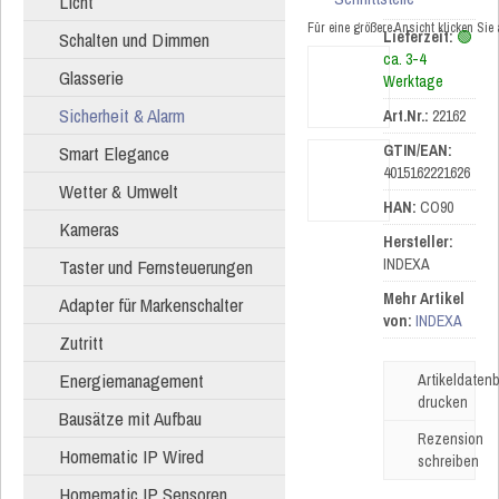
Licht
Für eine größere Ansicht klicken Sie
Schalten und Dimmen
Lieferzeit:
🟢
ca. 3-4
Glasserie
Werktage
Sicherheit & Alarm
Art.Nr.:
22162
Smart Elegance
GTIN/EAN:
4015162221626
Wetter & Umwelt
HAN:
CO90
Kameras
Hersteller:
Taster und Fernsteuerungen
INDEXA
Mehr Artikel
Adapter für Markenschalter
von:
INDEXA
Zutritt
Energiemanagement
Artikeldatenb
drucken
Bausätze mit Aufbau
Rezension
Homematic IP Wired
schreiben
Homematic IP Sensoren