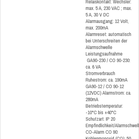
Relaiskontakt: Wechsler:
max. 5 A, 230 VAC ; max.
5 A, 30 V DC
Alarmausgang: 12 Volt,
max. 200mA
Alarmreset: automatisch
bei Unterschreiten der
Alarmschwelle
Leistungsaufnahme
GA90-230 / CO 90-230:
ca. 6 VA
Stromverbrauch
Ruhestrom: ca. 190mA
GA90-12 / CO 90-12
(12VDC) Alarmstrom: ca.
280mA
Betriebstemperatur:
-10°C bis +40°C
Schutzart: IP 20
Empfindlichkeit/Alarmschwel
CO-Alarm CO 90:
Kohlenmonoxid (CO): 50