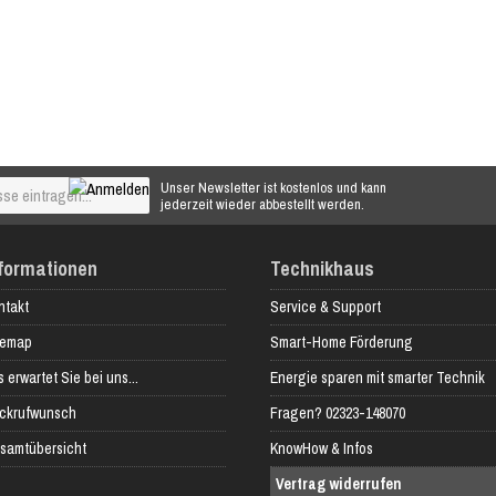
Unser Newsletter ist kostenlos und kann
jederzeit wieder abbestellt werden.
formationen
Technikhaus
ntakt
Service & Support
temap
Smart-Home Förderung
 erwartet Sie bei uns...
Energie sparen mit smarter Technik
ckrufwunsch
Fragen? 02323-148070
samtübersicht
KnowHow & Infos
Vertrag widerrufen