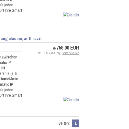
ür jeden
rt Ihre Smart
ng classic, anthrazit
759,00 EUR
ab
inkl. 19 % MwSt. zzgl.
Versandkosten
le zwischen
tic IP
ist
fehle (z. B
e HomeMatic
matic IP
ür jeden
rt Ihre Smart
Seiten:
1