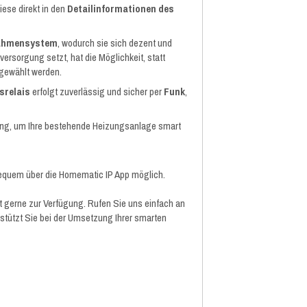
iese direkt in den
Detailinformationen des
ahmensystem
, wodurch sie sich dezent und
rsorgung setzt, hat die Möglichkeit, statt
gewählt werden.
isrelais
erfolgt zuverlässig und sicher per
Funk
,
ösung, um Ihre bestehende Heizungsanlage smart
bequem über die Homematic IP App möglich.
t gerne zur Verfügung. Rufen Sie uns einfach an
rstützt Sie bei der Umsetzung Ihrer smarten