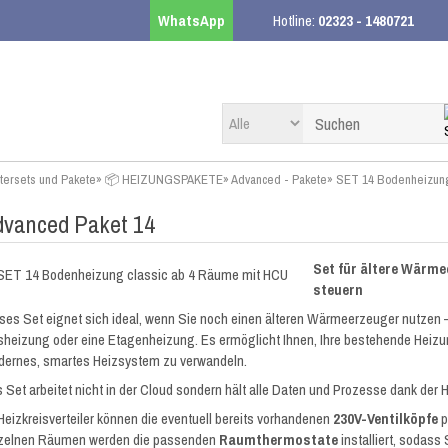
WhatsApp
Hotline:
02323 - 1480721
rtersets und Pakete
»
📦 HEIZUNGSPAKETE
»
Advanced - Pakete
»
SET 14 Bodenheizung
dvanced Paket 14
Set für ältere Wärme
steuern
ses Set eignet sich ideal, wenn Sie noch einen älteren Wärmeerzeuger nutzen –
heizung oder eine Etagenheizung. Es ermöglicht Ihnen, Ihre bestehende Heiz
ernes, smartes Heizsystem zu verwandeln.
 Set arbeitet nicht in der Cloud sondern hält alle Daten und Prozesse dank de
Heizkreisverteiler können die eventuell bereits vorhandenen
230V-Ventilköpfe
p
zelnen Räumen werden die passenden
Raumthermostate
installiert, sodass