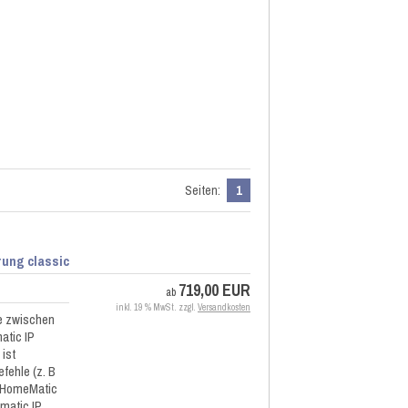
Seiten:
1
ung classic
719,00 EUR
ab
inkl. 19 % MwSt. zzgl.
Versandkosten
le zwischen
tic IP
ist
fehle (z. B
e HomeMatic
matic IP