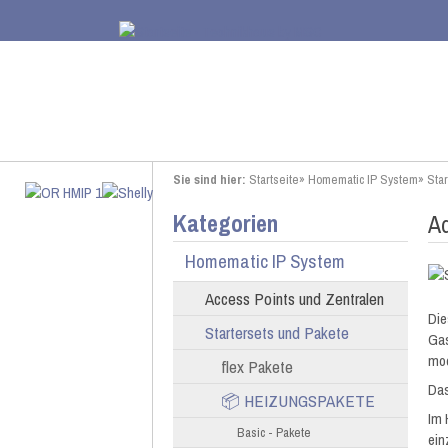
Sie sind hier:
Startseite
»
Homematic IP System
»
Sta
Kategorien
A
Homematic IP System
Access Points und Zentralen
Die
Startersets und Pakete
Gas
mod
flex Pakete
Das
📦 HEIZUNGSPAKETE
Im 
Basic - Pakete
ein