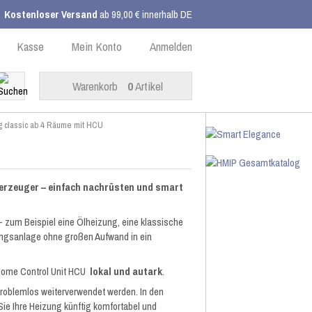
Kostenloser Versand
ab 99,00 € innerhalb DE
Kasse
Mein Konto
Anmelden
Warenkorb
0
Artikel
 classic ab 4 Räume mit HCU
erzeuger – einfach nachrüsten und smart
 zum Beispiel eine Ölheizung, eine klassische
ungsanlage ohne großen Aufwand in ein
r Home Control Unit HCU
lokal und autark
.
roblemlos weiterverwendet werden. In den
 Sie Ihre Heizung künftig komfortabel und