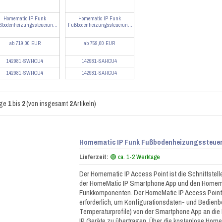
Homematic IP Funk
Homematic IP Funk
ßbodenheizungssteuerun...
Fußbodenheizungssteuerun...
ab 719,00 EUR
ab 759,00 EUR
142981-SWHCU4
142981-SAHCU4
142981-SWHCU4
142981-SAHCU4
ige
1
bis
2
(von insgesamt
2
Artikeln)
Homematic IP Funk Fußbodenheizungssteuer
Lieferzeit:
🟢 ca. 1-2 Werktage
Der Homematic IP Access Point ist die Schnittstel
der HomeMatic IP Smartphone App und den Homema
Funkkomponenten. Der HomeMatic IP Access Point 
erforderlich, um Konfigurationsdaten- und Bedienbe
Temperaturprofile) von der Smartphone App an di
IP Geräte zu übertragen. Über die kostenlose Home