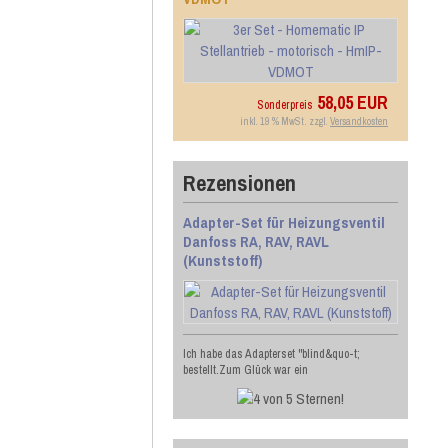
58,05 EUR
Sonderpreis
inkl. 19 % MwSt. zzgl.
Versandkosten
Rezensionen
Adapter-Set für Heizungsventil
Danfoss RA, RAV, RAVL
(Kunststoff)
Ich habe das Adapterset "blind&quo-t;
bestellt.Zum Glück war ein