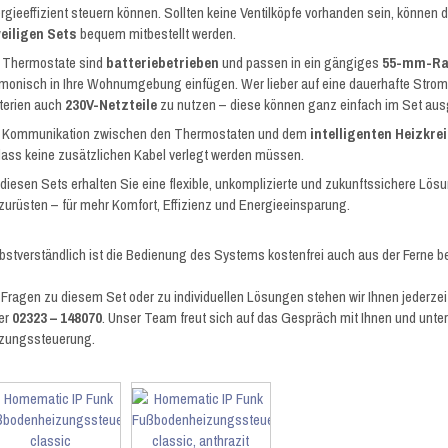
rgieeffizient steuern können. Sollten keine Ventilköpfe vorhanden sein, können d
eiligen Sets
bequem mitbestellt werden.
 Thermostate sind
batteriebetrieben
und passen in ein gängiges
55-mm-R
monisch in Ihre Wohnumgebung einfügen. Wer lieber auf eine dauerhafte Stromve
terien auch
230V-Netzteile
zu nutzen – diese können ganz einfach im Set aus
 Kommunikation zwischen den Thermostaten und dem
intelligenten Heizkre
ass keine zusätzlichen Kabel verlegt werden müssen.
 diesen Sets erhalten Sie eine flexible, unkomplizierte und zukunftssichere L
zurüsten – für mehr Komfort, Effizienz und Energieeinsparung.
bstverständlich ist die Bedienung des Systems kostenfrei auch aus der Ferne 
 Fragen zu diesem Set oder zu individuellen Lösungen stehen wir Ihnen jederzei
er
02323 – 148070
. Unser Team freut sich auf das Gespräch mit Ihnen und unte
zungssteuerung.