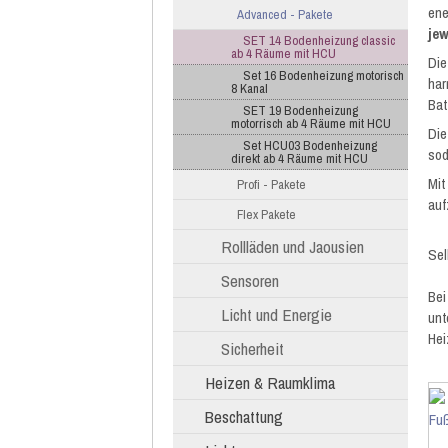
ene
Advanced - Pakete
jew
SET 14 Bodenheizung classic
ab 4 Räume mit HCU
Die
Set 16 Bodenheizung motorisch
har
8 Kanal
Bat
SET 19 Bodenheizung
motorrisch ab 4 Räume mit HCU
Die
Set HCU03 Bodenheizung
sod
direkt ab 4 Räume mit HCU
Mit
Profi - Pakete
auf
Flex Pakete
Rollläden und Jaousien
Sel
Sensoren
Bei
Licht und Energie
unt
Hei
Sicherheit
Heizen & Raumklima
Beschattung