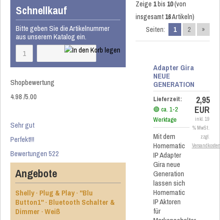
Zeige
1
bis
10
(von
Schnellkauf
insgesamt
16
Artikeln)
Bitte geben Sie die Artikelnummer
Seiten:
1
2
»
aus unserem Katalog ein.
Adapter Gira
NEUE
Shopbewertung
GENERATION
4.98
/
5
.00
2,95
Lieferzeit:
EUR
🟢 ca. 1-2
Werktage
inkl. 19
Sehr gut
% MwSt.
Mit dem
zzgl.
Perfekt!!!
Homematic
Versandkoste
Bewertungen 522
IP Adapter
Gira neue
Angebote
Generation
lassen sich
Homematic
Shelly · Plug & Play · "Blu
IP Aktoren
Button1" · Bluetooth Schalter &
für
Dimmer · Weiß