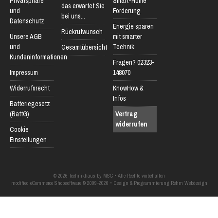
Privatsphäre
Smart-Home
das erwartet Sie
und
Förderung
bei uns...
Datenschutz
Energie sparen
Rückrufwunsch
Unsere AGB
mit smarter
und
Technik
Gesamtübersicht
Kundeninformationen
Fragen? 02323-
Impressum
148070
Widerrufsrecht
KnowHow &
Infos
Batteriegesetz
(BattG)
Vertrag
widerrufen
Cookie
Einstellungen
© 2026 Technikhaus by MSC • Alle Rechte vorbehalten
modified eCommerce Shopsoftware © 2009-2026 • Design & Programmierung Rehm Webdesign