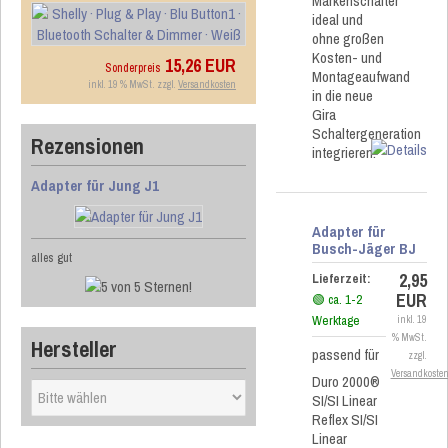
Markenschalter
ideal und
ohne großen
Kosten- und
15,26 EUR
Sonderpreis
Montageaufwand
inkl. 19 % MwSt. zzgl.
Versandkosten
in die neue
Gira
Schaltergeneration
Rezensionen
integrieren.
Adapter für Jung J1
Adapter für
Busch-Jäger BJ
alles gut
2,95
Lieferzeit:
EUR
🟢 ca. 1-2
Werktage
inkl. 19
% MwSt.
Hersteller
passend für
zzgl.
Versandkoste
Duro 2000®
SI/SI Linear
Reflex SI/SI
Linear