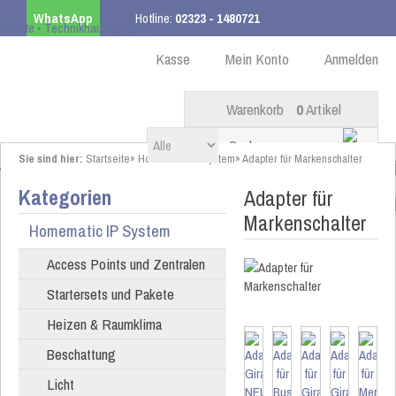
WhatsApp
Hotline:
02323 - 1480721
Kostenloser Versand
ab 99,00 € innerhalb DE
Kasse
Mein Konto
Anmelden
Warenkorb
0
Artikel
Sie sind hier:
Startseite
»
Homematic IP System
»
Adapter für Markenschalter
Kategorien
Adapter für
Markenschalter
Homematic IP System
Access Points und Zentralen
Startersets und Pakete
Heizen & Raumklima
Beschattung
Licht