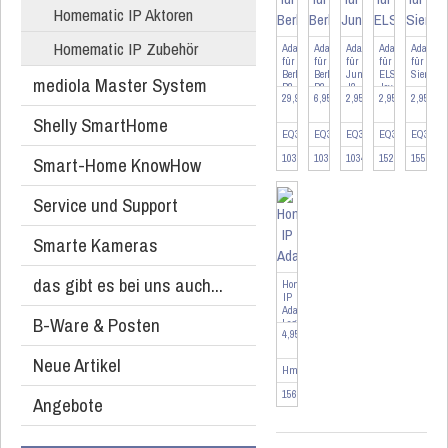
Homematic IP Aktoren
Homematic IP Zubehör
Adapter
Adapter
Adapter
Adapter
Adapter
für
für
für
für
für
Berker
Berker
Jung
ELSO
Siemens
mediola Master System
B2-
B2-
J2
Joy
29,95 EUR
6,95 EUR
2,95 EUR
2,95 EUR
2,95 EU
20er
3er
Set
Set
Shelly SmartHome
EQ3-ADA-B2
EQ3-ADA-B2
EQ3-ADA-J2
EQ3-ADA-EJ
EQ3-AD
103263-20
103263-3
103478
152993
155263
Smart-Home KnowHow
Service und Support
Smarte Kameras
das gibt es bei uns auch...
Homematic
IP
Adapter
B-Ware & Posten
Legrand
4,95 EUR
HmIP-
ADA-
Neue Artikel
LG,
HmIP-ADA-LG
...
156098
Angebote