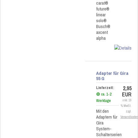
carat®
future®
linear
solo®
Busch®
axcent
alpha
Adapter für Gira
55 G
2,95
Lieferzeit:
EUR
🟢 ca. 1-2
Werktage
inkl. 19
% MwSt.
Mit den
zzgl.
Adaptern für
Versandkoste
Gira
System-
Schalterserien