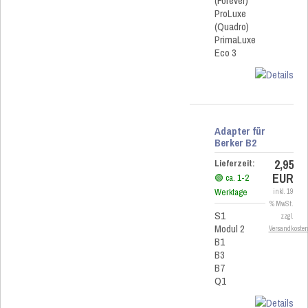
(Forever)
ProLuxe
(Quadro)
PrimaLuxe
Eco 3
Adapter für
Berker B2
2,95
Lieferzeit:
EUR
🟢 ca. 1-2
Werktage
inkl. 19
% MwSt.
S1
zzgl.
Modul 2
Versandkoste
B1
B3
B7
Q1