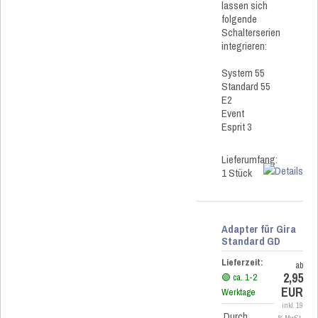
lassen sich
folgende
Schalterserien
integrieren:
System 55
Standard 55
E2
Event
Esprit 3
Lieferumfang:
1 Stück
Adapter für Gira
Standard GD
Lieferzeit:
ab
2,95
🟢 ca. 1-2
EUR
Werktage
inkl. 19
Durch