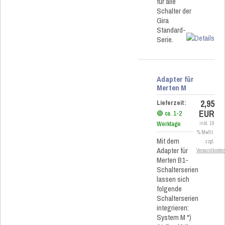
für alle
Schalter der
Gira
Standard-
Serie.
Adapter für
Merten M
2,95
Lieferzeit:
EUR
🟢 ca. 1-2
Werktage
inkl. 19
% MwSt.
Mit dem
zzgl.
Adapter für
Versandkoste
Merten B1-
Schalterserien
lassen sich
folgende
Schalterserien
integrieren:
System M *)