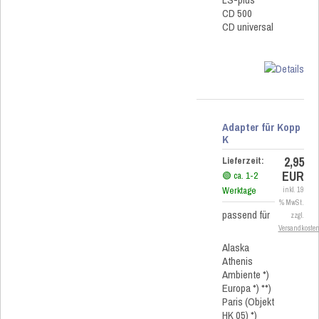
CD 500
CD universal
Adapter für Kopp
K
2,95
Lieferzeit:
EUR
🟢 ca. 1-2
Werktage
inkl. 19
% MwSt.
passend für
zzgl.
Versandkoste
Alaska
Athenis
Ambiente *)
Europa *) **)
Paris (Objekt
HK 05) *)