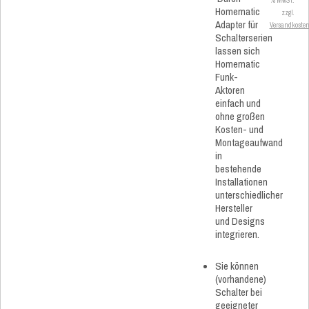
% MwSt.
Homematic
zzgl.
Adapter für
Versandkoste
Schalterserien
lassen sich
Homematic
Funk-
Aktoren
einfach und
ohne großen
Kosten- und
Montageaufwand
in
bestehende
Installationen
unterschiedlicher
Hersteller
und Designs
integrieren.
Sie können
(vorhandene)
Schalter bei
geeigneter