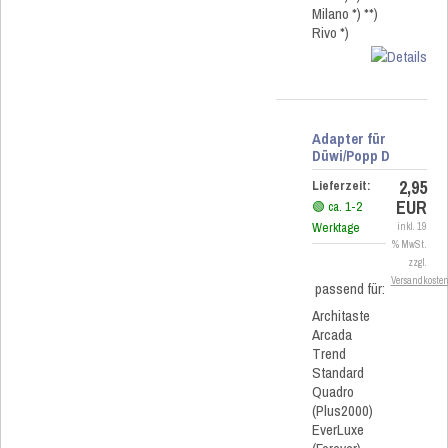
Milano *) **)
Rivo *)
Adapter für
Düwi/Popp D
2,95
Lieferzeit:
EUR
🟢 ca. 1-2
Werktage
inkl. 19
% MwSt.
zzgl.
Versandkoste
passend für:
Architaste
Arcada
Trend
Standard
Quadro
(Plus2000)
EverLuxe