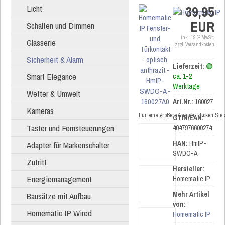
39,95
Licht
EUR
Schalten und Dimmen
inkl. 19 % MwSt.
Glasserie
zzgl.
Versandkosten
Sicherheit & Alarm
Lieferzeit:
🟢
Smart Elegance
ca. 1-2
Werktage
Wetter & Umwelt
Art.Nr.:
160027
Kameras
Für eine größere Ansicht klicken Sie
GTIN/EAN:
Taster und Fernsteuerungen
4047976600274
HAN:
HmIP-
Adapter für Markenschalter
SWDO-A
Zutritt
Hersteller:
Energiemanagement
Homematic IP
Mehr Artikel
Bausätze mit Aufbau
von:
Homematic IP Wired
Homematic IP