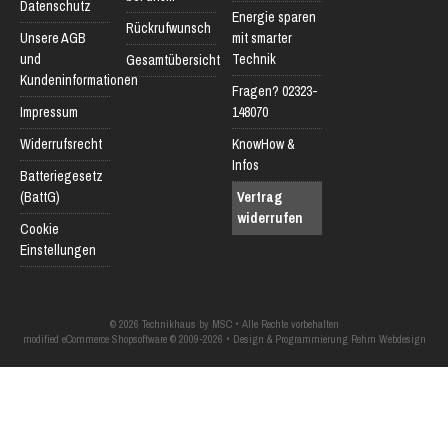
Datenschutz
Energie sparen
Rückrufwunsch
Unsere AGB
mit smarter
und
Technik
Gesamtübersicht
Kundeninformationen
Fragen? 02323-
Impressum
148070
Widerrufsrecht
KnowHow &
Infos
Batteriegesetz
(BattG)
Vertrag
widerrufen
Cookie
Einstellungen
© 2026 Technikhaus by MSC • Alle Rechte vorbehalten
modified eCommerce Shopsoftware © 2009-2026 • Design & Programmierung Rehm Webdesign