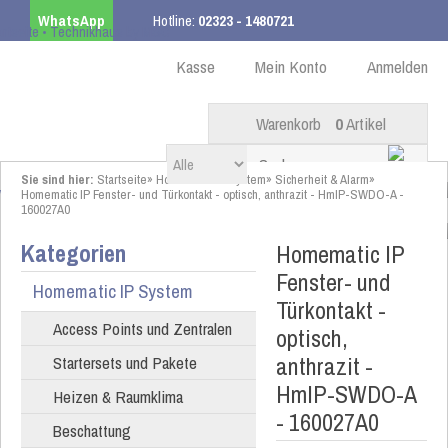
WhatsApp
Hotline:
02323 - 1480721
Kostenloser Versand
ab 99,00 € innerhalb DE
Kasse
Mein Konto
Anmelden
Warenkorb
0
Artikel
Sie sind hier:
Startseite
»
Homematic IP System
»
Sicherheit & Alarm
»
Homematic IP Fenster- und Türkontakt - optisch, anthrazit - HmIP-SWDO-A -
160027A0
Kategorien
Homematic IP
Fenster- und
Homematic IP System
Türkontakt -
Access Points und Zentralen
optisch,
anthrazit -
Startersets und Pakete
HmIP-SWDO-A
Heizen & Raumklima
- 160027A0
Beschattung