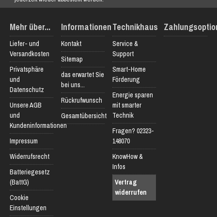
Mehr über...
Informationen
Technikhaus
Zahlungsoptio
Liefer- und
Kontakt
Service &
Versandkosten
Support
Sitemap
Privatsphäre
Smart-Home
das erwartet Sie
und
Förderung
bei uns...
Datenschutz
Energie sparen
Rückrufwunsch
Unsere AGB
mit smarter
und
Technik
Gesamtübersicht
Kundeninformationen
Fragen? 02323-
Impressum
148070
Widerrufsrecht
KnowHow &
Infos
Batteriegesetz
(BattG)
Vertrag
widerrufen
Cookie
Einstellungen