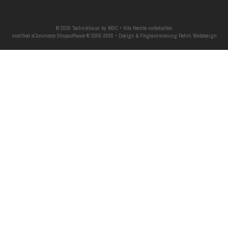
© 2026 Technikhaus by MSC • Alle Rechte vorbehalten
modified eCommerce Shopsoftware © 2009-2026 • Design & Programmierung Rehm Webdesign