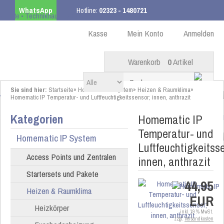
WhatsApp
Hotline:
02323 - 1480721
Kostenloser Versand
ab 99,00 € innerhalb DE
Kasse
Mein Konto
Anmelden
Warenkorb
0
Artikel
Sie sind hier:
Startseite
»
Homematic IP System
»
Heizen & Raumklima
»
Homematic IP Temperatur- und Luftfeuchtigkeitssensor; innen, anthrazit
Kategorien
Homematic IP
Temperatur- und
Homematic IP System
Luftfeuchtigkeitss
Access Points und Zentralen
innen, anthrazit
Startersets und Pakete
44,95
Heizen & Raumklima
EUR
Heizkörper
inkl. 19 % MwSt.
zzgl.
Versandkosten