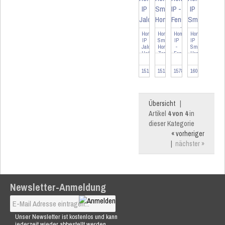
Homematic
HomeMatic
Homematic
Homematic
IP
Smart
IP
IP
Jalousieaktor
Home
-
Smart
Unterputz
Zentrale
Fenster-
Home
CCU3
und
Schnittstelle
inklusi...
Türkontakt
für
151398
151965
157857
160256
-
...
o...
Übersicht
|
Artikel
4 von 4
in
dieser Kategorie
« vorheriger
|
nächster »
Newsletter-Anmeldung
Unser Newsletter ist kostenlos und kann
jederzeit wieder abbestellt werden.