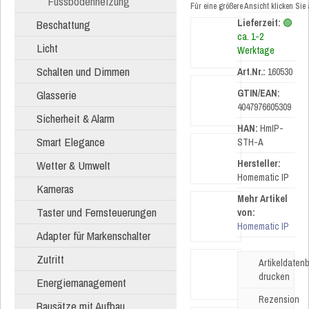
Fussbodenheizung
Für eine größere Ansicht klicken Sie
Beschattung
Lieferzeit:
🟢
ca. 1-2
Licht
Werktage
Schalten und Dimmen
Art.Nr.:
160530
Glasserie
GTIN/EAN:
4047976605309
Sicherheit & Alarm
HAN:
HmIP-
Smart Elegance
STH-A
Wetter & Umwelt
Hersteller:
Homematic IP
Kameras
Mehr Artikel
Taster und Fernsteuerungen
von:
Homematic IP
Adapter für Markenschalter
Zutritt
Artikeldatenb
drucken
Energiemanagement
Rezension
Bausätze mit Aufbau