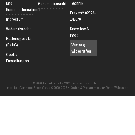
und
Technik
Gesamtübersicht
Kundeninformationen
Fragen? 02323-
Impressum
148070
Widerrufsrecht
KnowHow &
Infos
Batteriegesetz
(BattG)
Vertrag
widerrufen
Cookie
Einstellungen
© 2026 Technikhaus by MSC • Alle Rechte vorbehalten
modified eCommerce Shopsoftware © 2009-2026 • Design & Programmierung Rehm Webdesign