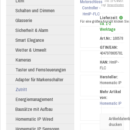
Licht
inkl. 19 % MwSt.
zzgl.
Versandkosten
Schalten und Dimmen
Lieferzeit:
🟢
Glasserie
Für eine größere Ansicht klicken Sie
ca. 1-2
Sicherheit & Alarm
Werktage
Art.Nr.:
160578
Smart Elegance
GTIN/EAN:
Wetter & Umwelt
4047976605781
Kameras
HAN:
HmIP-
FLC
Taster und Fernsteuerungen
Hersteller:
Adapter für Markenschalter
Homematic IP
Zutritt
Mehr Artikel
von:
Energiemanagement
Homematic IP
Bausätze mit Aufbau
Homematic IP Wired
Artikeldatenb
drucken
Homematic IP Sensoren