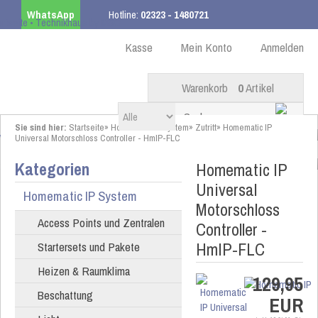
WhatsApp
Hotline:
02323 - 1480721
Kostenloser Versand
ab 99,00 € innerhalb DE
Kasse
Mein Konto
Anmelden
Warenkorb
0
Artikel
Sie sind hier:
Startseite
»
Homematic IP System
»
Zutritt
»
Homematic IP
Universal Motorschloss Controller - HmIP-FLC
Kategorien
Homematic IP
Universal
Homematic IP System
Motorschloss
Access Points und Zentralen
Controller -
HmIP-FLC
Startersets und Pakete
Heizen & Raumklima
129,95
Beschattung
EUR