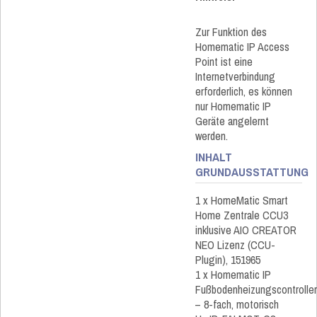
Zur Funktion des
Homematic IP Access
Point ist eine
Internetverbindung
erforderlich, es können
nur Homematic IP
Geräte angelernt
werden.
INHALT
GRUNDAUSSTATTUNG
1 x HomeMatic Smart
Home Zentrale CCU3
inklusive AIO CREATOR
NEO Lizenz (CCU-
Plugin), 151965
1 x Homematic IP
Fußbodenheizungscontroller
– 8-fach, motorisch