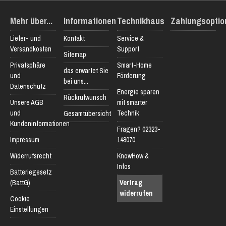
Mehr über...
Informationen
Technikhaus
Zahlungsoptio
Liefer- und
Kontakt
Service &
Versandkosten
Support
Sitemap
Privatsphäre
Smart-Home
das erwartet Sie
und
Förderung
bei uns...
Datenschutz
Energie sparen
Rückrufwunsch
Unsere AGB
mit smarter
und
Technik
Gesamtübersicht
Kundeninformationen
Fragen? 02323-
Impressum
148070
Widerrufsrecht
KnowHow &
Infos
Batteriegesetz
(BattG)
Vertrag
widerrufen
Cookie
Einstellungen