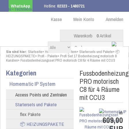
WhatsApp
Hotline:
02323 - 1480721
Kostenloser Versand
ab 99,00 € innerhalb DE
Kasse
Mein Konto
Anmelden
Warenkorb
0
Artikel
Sie sind hier:
Startseite
»
Homematic IP System
»
Startersets und Pakete
»
📦
HEIZUNGSPAKETE
»
Profi - Pakete
»
Profi Set 17 Bodenheizung motorisch 8
Kanälen
»
Fussbodenheizungsset PRO motorisch C8 für 4 Räume mit CCU3
Kategorien
Fussbodenheizung
PRO motorisch
Homematic IP System
C8 für 4 Räume
Access Points und Zentralen
mit CCU3
Startersets und Pakete
ab
flex Pakete
609,00
📦 HEIZUNGSPAKETE
EUR