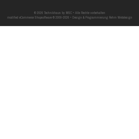
© 2026 Technikhaus by MSC • Alle Rechte vorbehalten
modified eCommerce Shopsoftware © 2009-2026 • Design & Programmierung Rehm Webdesign