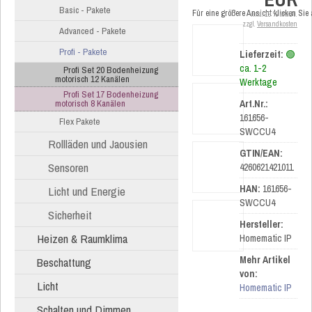
Basic - Pakete
Für eine größere Ansicht klicken Sie
inkl. 19 % MwSt.
zzgl.
Versandkosten
Advanced - Pakete
Profi - Pakete
Lieferzeit:
🟢
ca. 1-2
Profi Set 20 Bodenheizung
motorisch 12 Kanälen
Werktage
Profi Set 17 Bodenheizung
motorisch 8 Kanälen
Art.Nr.:
161656-
Flex Pakete
SWCCU4
Rollläden und Jaousien
GTIN/EAN:
Sensoren
4260621421011
HAN:
161656-
Licht und Energie
SWCCU4
Sicherheit
Hersteller:
Heizen & Raumklima
Homematic IP
Mehr Artikel
Beschattung
von:
Licht
Homematic IP
Schalten und Dimmen