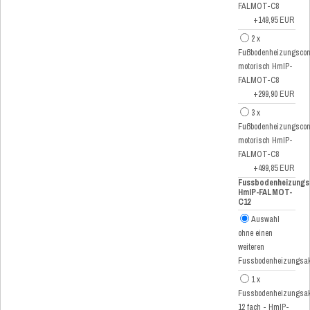
FALMOT-C8
+149,95 EUR
2 x
Fußbodenheizungscont
motorisch HmIP-
FALMOT-C8
+299,90 EUR
3 x
Fußbodenheizungscont
motorisch HmIP-
FALMOT-C8
+499,85 EUR
Fussbodenheizungs
HmIP-FALMOT-
C12
Auswahl
ohne einen
weiteren
Fussbodenheizungsak
1 x
Fussbodenheizungsak
12 fach - HmIP-