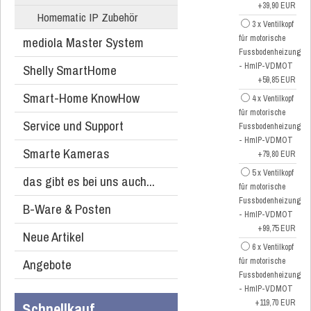
+39,90 EUR
Homematic IP Zubehör
3 x Ventilkopf
für motorische
mediola Master System
Fussbodenheizung
- HmIP-VDMOT
Shelly SmartHome
+59,85 EUR
Smart-Home KnowHow
4 x Ventilkopf
für motorische
Service und Support
Fussbodenheizung
- HmIP-VDMOT
Smarte Kameras
+79,80 EUR
5 x Ventilkopf
das gibt es bei uns auch...
für motorische
Fussbodenheizung
B-Ware & Posten
- HmIP-VDMOT
+99,75 EUR
Neue Artikel
6 x Ventilkopf
Angebote
für motorische
Fussbodenheizung
- HmIP-VDMOT
+119,70 EUR
Schnellkauf