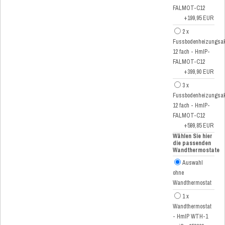
FALMOT-C12
+199,95 EUR
2 x
Fussbodenheizungsak
12 fach - HmIP-
FALMOT-C12
+399,90 EUR
3 x
Fussbodenheizungsak
12 fach - HmIP-
FALMOT-C12
+599,85 EUR
Wählen Sie hier
die passenden
Wandthermostate
Auswahl
ohne
Wandthermostat
1 x
Wandthermostat
- HmIP WTH-1