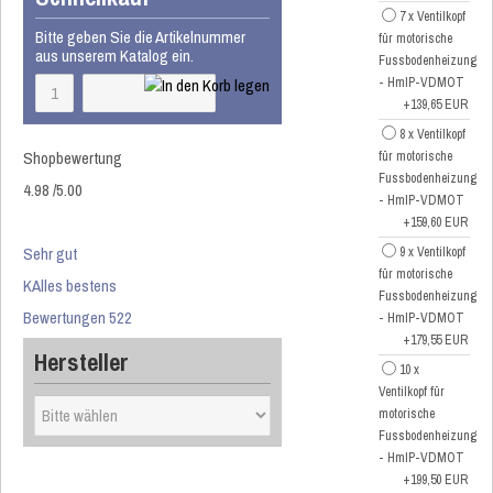
7 x Ventilkopf
Bitte geben Sie die Artikelnummer
für motorische
aus unserem Katalog ein.
Fussbodenheizung
- HmIP-VDMOT
+139,65 EUR
8 x Ventilkopf
Shopbewertung
für motorische
Fussbodenheizung
4.98
/
5
.00
- HmIP-VDMOT
+159,60 EUR
Sehr gut
9 x Ventilkopf
für motorische
KAlles bestens
Fussbodenheizung
Bewertungen 522
- HmIP-VDMOT
+179,55 EUR
Hersteller
10 x
Ventilkopf für
motorische
Fussbodenheizung
- HmIP-VDMOT
+199,50 EUR