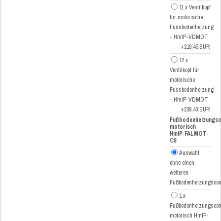
11 x Ventilkopf
für motorische
Fussbodenheizung
- HmIP-VDMOT
+219,45 EUR
12 x
Ventilkopf für
motorische
Fussbodenheizung
- HmIP-VDMOT
+239,40 EUR
Fußbodenheizungsco
motorisch
HmIP-FALMOT-
C8
Auswahl
ohne einen
weiteren
Fußbodenheizungscont
1 x
Fußbodenheizungscont
motorisch HmIP-