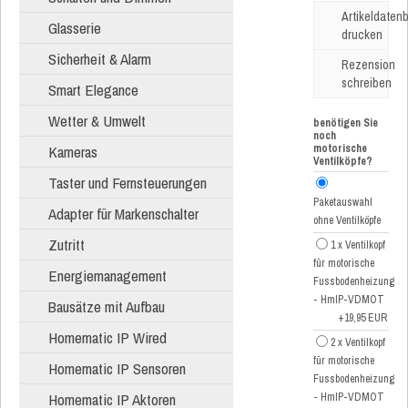
Artikeldatenb
Glasserie
drucken
Sicherheit & Alarm
Rezension
schreiben
Smart Elegance
Wetter & Umwelt
benötigen Sie
noch
Kameras
motorische
Ventilköpfe?
Taster und Fernsteuerungen
Paketauswahl
Adapter für Markenschalter
ohne Ventilköpfe
Zutritt
1 x Ventilkopf
für motorische
Energiemanagement
Fussbodenheizung
- HmIP-VDMOT
Bausätze mit Aufbau
+19,95 EUR
Homematic IP Wired
2 x Ventilkopf
für motorische
Homematic IP Sensoren
Fussbodenheizung
Homematic IP Aktoren
- HmIP-VDMOT