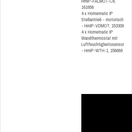
HmIP-FALMOT-C8,
161656
4 x Homematic IP
Stellantrieb - motorisch
- HmIP-VDMOT, 153309
4 x Homematic IP
Wandthermostat mit
Luftfeuchtigkeitssensor
- HmIP-WTH-1, 156669