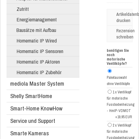
Zutritt
Artikeldatenb
Energiemanagement
drucken
Bausätze mit Aufbau
Rezension
schreiben
Homematic IP Wired
Homematic IP Sensoren
benötigen Sie
noch
motorische
Homematic IP Aktoren
Ventilköpfe?
Homematic IP Zubehör
Paketauswahl
mediola Master System
ohne Ventilköpfe
1 x Ventilkopf
Shelly SmartHome
für motorische
Fussbodenheizung
Smart-Home KnowHow
- HmIP-VDMOT
+19,95 EUR
Service und Support
2 x Ventilkopf
Smarte Kameras
für motorische
Fussbodenheizung