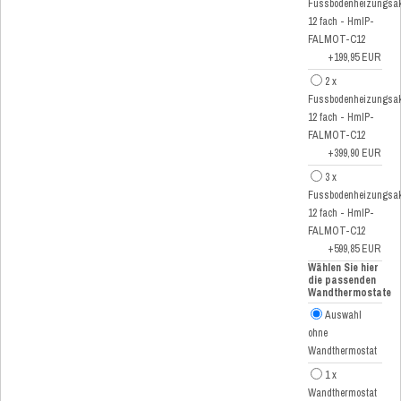
Fussbodenheizungsak
12 fach - HmIP-
FALMOT-C12
+199,95 EUR
2 x
Fussbodenheizungsak
12 fach - HmIP-
FALMOT-C12
+399,90 EUR
3 x
Fussbodenheizungsak
12 fach - HmIP-
FALMOT-C12
+599,85 EUR
Wählen Sie hier
die passenden
Wandthermostate
Auswahl
ohne
Wandthermostat
1 x
Wandthermostat