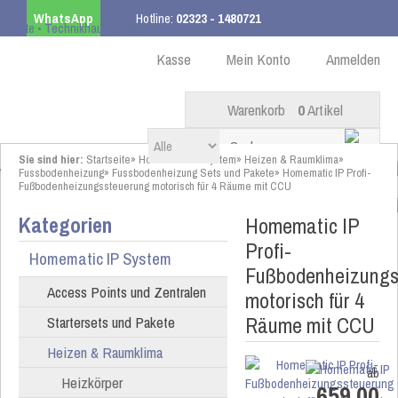
WhatsApp
Hotline:
02323 - 1480721
Kostenloser Versand
ab 99,00 € innerhalb DE
Kasse
Mein Konto
Anmelden
Warenkorb
0
Artikel
Sie sind hier:
Startseite
»
Homematic IP System
»
Heizen & Raumklima
»
Fussbodenheizung
»
Fussbodenheizung Sets und Pakete
»
Homematic IP Profi-
Fußbodenheizungssteuerung motorisch für 4 Räume mit CCU
Kategorien
Homematic IP
Profi-
Homematic IP System
Fußbodenheizungs
Access Points und Zentralen
motorisch für 4
Räume mit CCU
Startersets und Pakete
Heizen & Raumklima
ab
Heizkörper
659,00