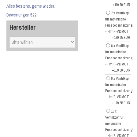
+119,70 EUR
Alles bestens, gerne wieder.
7 x Ventilkopf
Bewertungen 522
für motorische
Hersteller
Fussbodenheizung
- HmIP-VDMOT
+139,65 EUR
8 x Ventilkopf
für motorische
Fussbodenheizung
- HmIP-VDMOT
+159,60 EUR
9 x Ventilkopf
für motorische
Fussbodenheizung
- HmIP-VDMOT
+179,55 EUR
10 x
Ventilkopf für
motorische
Fussbodenheizung
- HmIP-VDMOT