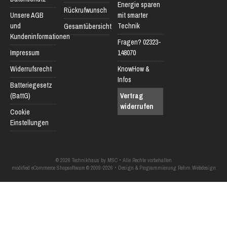
Energie sparen
Rückrufwunsch
Unsere AGB
mit smarter
und
Technik
Gesamtübersicht
Kundeninformationen
Fragen? 02323-
Impressum
148070
Widerrufsrecht
KnowHow &
Infos
Batteriegesetz
(BattG)
Vertrag
widerrufen
Cookie
Einstellungen
© 2026 Technikhaus by MSC • Alle Rechte vorbehalten
modified eCommerce Shopsoftware © 2009-2026 • Design & Programmierung Rehm Webdesign