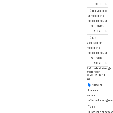
+199,50 EUR
11 x Ventilkopf
für motorische
Fussbodenheizung
- HmIP-VDMOT
+219,45 EUR
12 x
Ventilkopf für
motorische
Fussbodenheizung
- HmIP-VDMOT
+239,40 EUR
Fußbodenheizungsco
motorisch
HmIP-FALMOT-
C8
Auswahl
ohne einen
weiteren
Fußbodenheizungscont
1 x
Fußbodenheizungscont