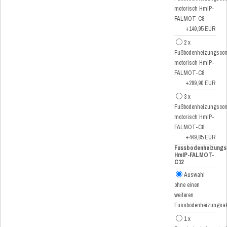
motorisch HmIP-
FALMOT-C8
+149,95 EUR
2 x
Fußbodenheizungscont
motorisch HmIP-
FALMOT-C8
+299,90 EUR
3 x
Fußbodenheizungscont
motorisch HmIP-
FALMOT-C8
+449,85 EUR
Fussbodenheizungs
HmIP-FALMOT-
C12
Auswahl
ohne einen
weiteren
Fussbodenheizungsak
1 x