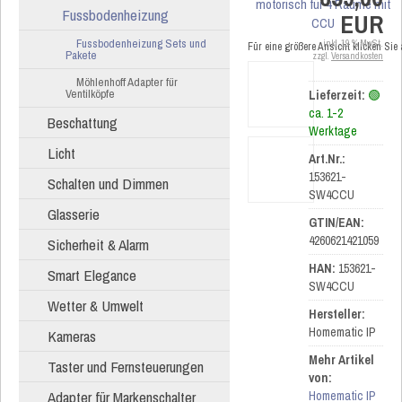
Fussbodenheizung
EUR
Fussbodenheizung Sets und
inkl. 19 % MwSt.
Für eine größere Ansicht klicken Sie
Pakete
zzgl.
Versandkosten
Möhlenhoff Adapter für
Ventilköpfe
Lieferzeit:
🟢
ca. 1-2
Beschattung
Werktage
Licht
Art.Nr.:
153621-
Schalten und Dimmen
SW4CCU
Glasserie
GTIN/EAN:
4260621421059
Sicherheit & Alarm
HAN:
153621-
Smart Elegance
SW4CCU
Wetter & Umwelt
Hersteller:
Homematic IP
Kameras
Mehr Artikel
Taster und Fernsteuerungen
von:
Adapter für Markenschalter
Homematic IP