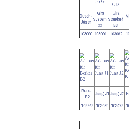
Gira
Gira
Busch-
Me
System
Standard
Jäger
55
GD
103090
103091
103092
1
Berker
Jung J1
Jung J2
K
B2
103263
103095
103478
1