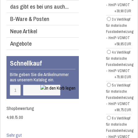
das gibt es bei uns auch...
- HmIP-VDMOT
+39,90 EUR
B-Ware & Posten
3 x Ventilkopf
für motorische
Neue Artikel
Fussbodenheizung
- HmIP-VDMOT
Angebote
+59,85 EUR
4 x Ventilkopf
für motorische
Schnellkauf
Fussbodenheizung
- HmIP-VDMOT
Bitte geben Sie die Artikelnummer
+79,80 EUR
aus unserem Katalog ein.
5 x Ventilkopf
für motorische
Fussbodenheizung
- HmIP-VDMOT
Shopbewertung
+99,75 EUR
4.98
/
5
.00
6 x Ventilkopf
für motorische
Fussbodenheizung
Sehr gut
- HmIP-VDMOT