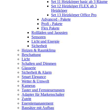
Set 11 Heizkörper basic ab 3 Räume
Set 12 Heizköper FLEX ab 3
Heizköper
Set 13 Heizkörper Office Pro
Advanced - Pakete
Profi - Pakete
Flex Pakete
Rollläden und Jaousien
Sensoren
Licht und Energie
Sicherheit
Heizen & Raumklima
Beschattung
Licht
Schalten und Dimmen
Glasserie
Sicherheit & Alarm
Smart Elegance
Wetter & Umwelt
Kameras
Taster und Fernsteuerungen
Adapter für Markenschalter
Zutritt
Energiemanagement
Bausätze mit Aufbau