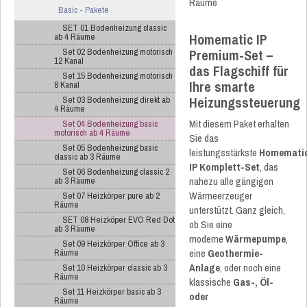
Basic - Pakete
SET 01 Bodenheizung classic
Homematic IP
ab 4 Räume
Set 02 Bodenheizung motorisch
Premium-Set –
12 Kanal
das Flagschiff für
Set 15 Bodenheizung motorisch
Ihre smarte
8 Kanal
Heizungssteuerung
Set 03 Bodenheizung direkt ab
4 Räume
Mit diesem Paket erhalten
Set 04 Bodenheizung basic
motorisch ab 4 Räume
Sie das
Set 05 Bodenheizung basic
leistungsstärkste
Homemati
classic ab 3 Räume
IP Komplett-Set
, das
Set 06 Bodenheizung classic 2
nahezu alle gängigen
ab 3 Räume
Wärmeerzeuger
Set 07 Heizkörper pure ab 2
Räume
unterstützt. Ganz gleich,
SET 08 Heizköper EVO Red Dot
ob Sie eine
ab 3 Räume
moderne
Wärmepumpe
,
Set 09 Heizkörper Office ab 3
eine
Geothermie-
Räume
Anlage
, oder noch eine
Set 10 Heizkörper classic ab 3
Räume
klassische
Gas-, Öl-
Set 11 Heizkörper basic ab 3
oder
Räume