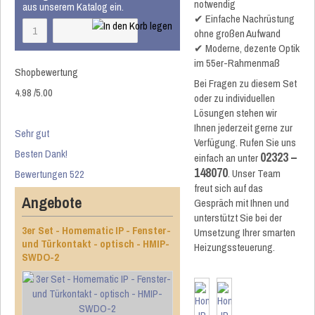
notwendig
aus unserem Katalog ein.
✔ Einfache Nachrüstung
ohne großen Aufwand
✔ Moderne, dezente Optik
im 55er-Rahmenmaß
Shopbewertung
Bei Fragen zu diesem Set
4.98
/
5
.00
oder zu individuellen
Lösungen stehen wir
Ihnen jederzeit gerne zur
Sehr gut
Verfügung. Rufen Sie uns
Besten Dank!
02323 –
einfach an unter
148070
. Unser Team
Bewertungen 522
freut sich auf das
Angebote
Gespräch mit Ihnen und
unterstützt Sie bei der
3er Set - Homematic IP - Fenster-
Umsetzung Ihrer smarten
und Türkontakt - optisch - HMIP-
Heizungssteuerung.
SWDO-2