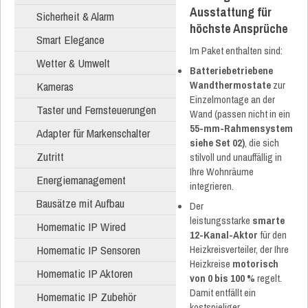
Ausstattung für
Sicherheit & Alarm
höchste Ansprüche
Smart Elegance
Im Paket enthalten sind:
Wetter & Umwelt
Batteriebetriebene
Wandthermostate
zur
Kameras
Einzelmontage an der
Taster und Fernsteuerungen
Wand (passen nicht in ein
55-mm-Rahmensystem
Adapter für Markenschalter
siehe Set 02)
, die sich
Zutritt
stilvoll und unauffällig in
Ihre Wohnräume
Energiemanagement
integrieren.
Bausätze mit Aufbau
Der
leistungsstarke
smarte
Homematic IP Wired
12-Kanal-Aktor
für den
Homematic IP Sensoren
Heizkreisverteiler, der Ihre
Heizkreise
motorisch
Homematic IP Aktoren
von 0 bis 100 %
regelt.
Damit entfällt ein
Homematic IP Zubehör
kostspieliger