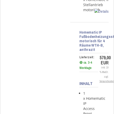
Stellantrieb
motorisch
Homematic IP
Fußbodenheizungss
motorisch für 4
Räume WTH-B,
anthrazit
579,00
Lieferzeit:
EUR
🟢 ca. 3-4
Werktage
inkl. 19
% MwSt.
zzgl.
Versandkoste
INHALT
1
x Homematic
IP
Access
Point