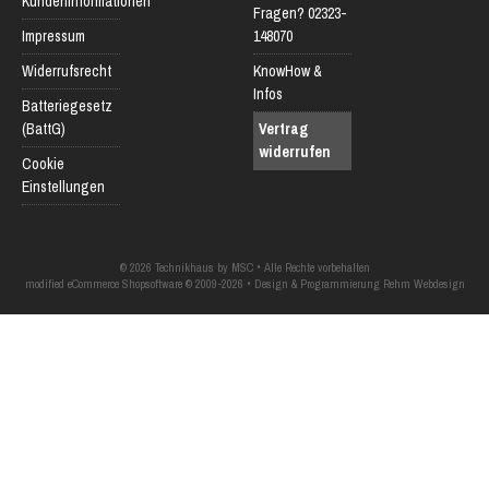
Kundeninformationen
Fragen? 02323-
Impressum
148070
Widerrufsrecht
KnowHow &
Infos
Batteriegesetz
(BattG)
Vertrag
widerrufen
Cookie
Einstellungen
© 2026 Technikhaus by MSC • Alle Rechte vorbehalten
modified eCommerce Shopsoftware © 2009-2026 • Design & Programmierung Rehm Webdesign