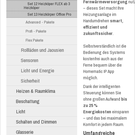
Fernwärmeversorgung
nut
Set 12 Heizköper FLEX ab 3
– dieses Set macht Ihre
Heizköper
Heizungsanlage im
Set 13 Heizkörper Office Pro
Handumdrehen
smart,
Advanced - Pakete
effizient und
Profi - Pakete
zukunftssicher
.
Flex Pakete
Selbstverständlich ist die
Rollläden und Jaousien
Bedienung des Systems
kostenfrei auch aus der
Sensoren
Ferne bequem über die
Licht und Energie
Homematic IP App
möglich.
Sicherheit
Dank der intelligenten
Heizen & Raumklima
Steuerung können Sie
ohne großen Aufwand
bis
Beschattung
zu 25 %
Licht
Energiekosten
einsparen
– und das bei maximalem
Schalten und Dimmen
Komfort in jedem Raum.
Glasserie
Umfangreiche