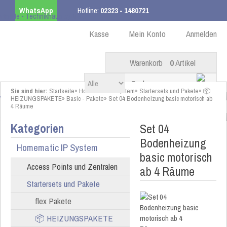
WhatsApp
Hotline:
02323 - 1480721
Kostenloser Versand
ab 99,00 € innerhalb DE
Kasse
Mein Konto
Anmelden
Warenkorb
0
Artikel
Sie sind hier:
Startseite
»
Homematic IP System
»
Startersets und Pakete
»
📦
HEIZUNGSPAKETE
»
Basic - Pakete
»
Set 04 Bodenheizung basic motorisch ab
4 Räume
Kategorien
Set 04
Bodenheizung
Homematic IP System
basic motorisch
Access Points und Zentralen
ab 4 Räume
Startersets und Pakete
flex Pakete
📦 HEIZUNGSPAKETE