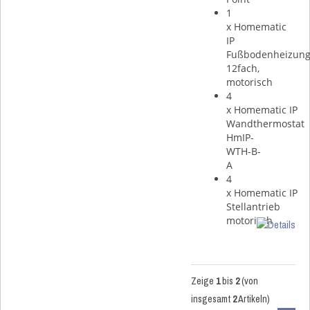
1
x Homematic
IP
Fußbodenheizung
12fach,
motorisch
4
x Homematic IP
Wandthermostat
HmIP-
WTH-B-
A
4
x Homematic IP
Stellantrieb
motorisch
Zeige
1
bis
2
(von
insgesamt
2
Artikeln)