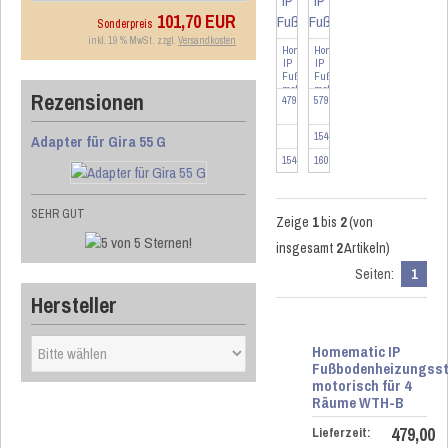
101,70 EUR
Sonderpreis
inkl. 19 % MwSt. zzgl.
Versandkosten
Homematic
Homematic
IP
IP
Fußbodenheizungssteuerung
Fußbodenheizungssteuerung
mot...
mot...
Rezensionen
479,00 EUR
579,00 EUR
154666-SA4
Adapter für Gira 55 G
154666-SW4
160554-SA4
SEHR GUT
Zeige
1
bis
2
(von
insgesamt
2
Artikeln)
Seiten:
1
Hersteller
Homematic IP
Fußbodenheizungss
motorisch für 4
Räume WTH-B
479,00
Lieferzeit: