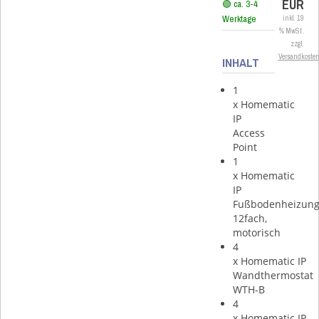
EUR
🟢 ca. 3-4
Werktage
inkl. 19
% MwSt.
zzgl.
Versandkoste
INHALT
1
x Homematic
IP
Access
Point
1
x Homematic
IP
Fußbodenheizung
12fach,
motorisch
4
x Homematic IP
Wandthermostat
WTH-B
4
x Homematic IP