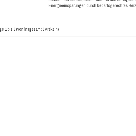
Energieeinsparungen durch bedarfsgerechtes Hei
ige
1
bis
6
(von insgesamt
6
Artikeln)