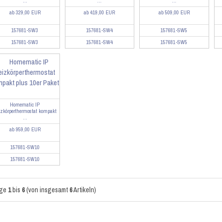
...
...
...
ab 329,00 EUR
ab 419,00 EUR
ab 509,00 EUR
157681-SW3
157681-SW4
157681-SW5
157681-SW3
157681-SW4
157681-SW5
Homematic IP
izkörperthermostat kompakt
...
ab 959,00 EUR
157681-SW10
157681-SW10
ige
1
bis
6
(von insgesamt
6
Artikeln)