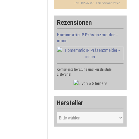
inkl. 19 % MwSt. zzgl.
Versandkosten
Rezensionen
Homematic IP Präsenzmelder -
innen
Kompetente Beratung und kurzfristige
Lieferung
Hersteller