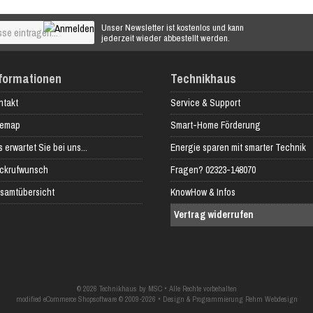
Unser Newsletter ist kostenlos und kann
jederzeit wieder abbestellt werden.
formationen
Technikhaus
ntakt
Service & Support
temap
Smart-Home Förderung
 erwartet Sie bei uns...
Energie sparen mit smarter Technik
ckrufwunsch
Fragen? 02323-148070
samtübersicht
KnowHow & Infos
Vertrag widerrufen
© 2026 Technikhaus by MSC • Alle Rechte vorbehalten
modified eCommerce Shopsoftware © 2009-2026 • Design & Programmierung Rehm Webdesign