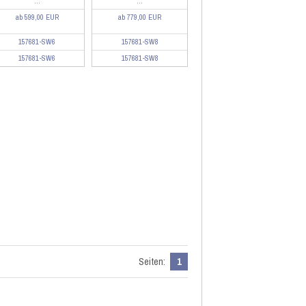
...
...
ab 599,00 EUR
ab 779,00 EUR
157681-SW6
157681-SW8
157681-SW6
157681-SW8
Seiten:
1