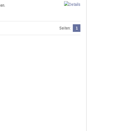
zen.
Seiten:
1