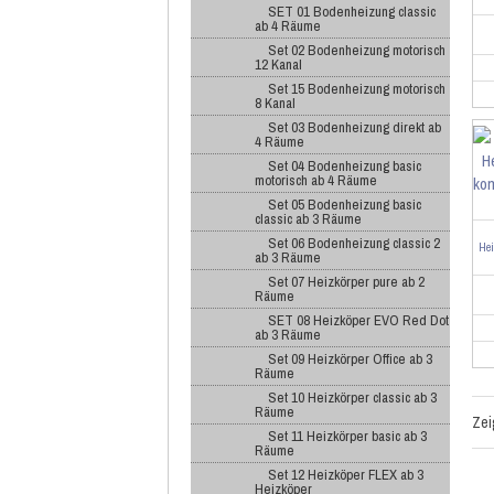
SET 01 Bodenheizung classic
ab 4 Räume
Set 02 Bodenheizung motorisch
12 Kanal
Set 15 Bodenheizung motorisch
8 Kanal
Set 03 Bodenheizung direkt ab
4 Räume
Set 04 Bodenheizung basic
motorisch ab 4 Räume
Set 05 Bodenheizung basic
classic ab 3 Räume
Set 06 Bodenheizung classic 2
He
ab 3 Räume
Set 07 Heizkörper pure ab 2
Räume
SET 08 Heizköper EVO Red Dot
ab 3 Räume
Set 09 Heizkörper Office ab 3
Räume
Set 10 Heizkörper classic ab 3
Räume
Ze
Set 11 Heizkörper basic ab 3
Räume
Set 12 Heizköper FLEX ab 3
Heizköper