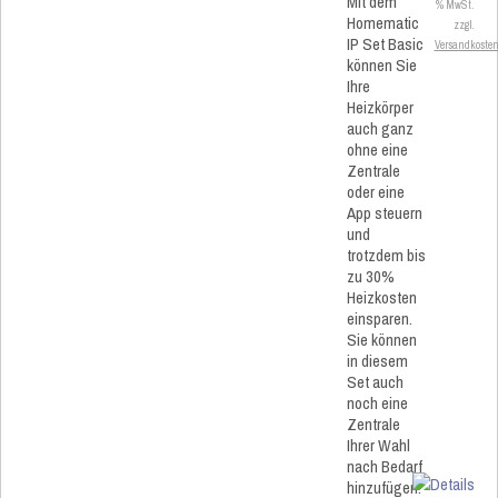
Mit dem
% MwSt.
Homematic
zzgl.
IP Set Basic
Versandkoste
können Sie
Ihre
Heizkörper
auch ganz
ohne eine
Zentrale
oder eine
App steuern
und
trotzdem bis
zu 30%
Heizkosten
einsparen.
Sie können
in diesem
Set auch
noch eine
Zentrale
Ihrer Wahl
nach Bedarf
hinzufügen.