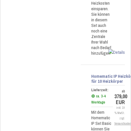
Heizkosten
einsparen.
Sie können
in diesem
Set auch
noch eine
Zentrale
Ihrer Wahl
nach Bedarf
hinzufügen.
Homematic IP Heizkö
für 10 Heizkörper
Lieferzeit:
ab
379,00
🟢 ca. 3-4
EUR
Werktage
inkl. 19
Mit dem
% MwSt.
Homematic
zzgl.
IP Set Basic
Versandkoste
können Sie