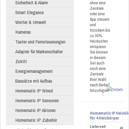
Sicherheit & Alarm
ohne eine
Zentrale
Smart Elegance
oder eine
App steuern
Wetter & Umwelt
und
trotzdem bis
Kameras
zu 30%
Heizkosten
Taster und Fernsteuerungen
einsparen.
Adapter für Markenschalter
Sie können
in diesem
Zutritt
Set auch
noch eine
Energiemanagement
Zentrale
Ihrer Wahl
Bausätze mit Aufbau
nach Bedarf
Homematic IP Wired
hinzufügen.
Homematic IP Sensoren
Homematic IP Aktoren
Homematic IP Heizkö
für 4 Heizkörper
Homematic IP Zubehör
Lieferzeit:
ab