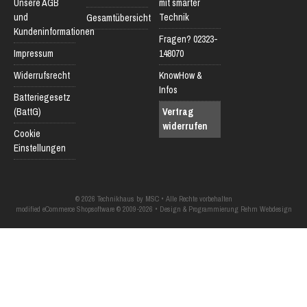
Unsere AGB
mit smarter
und
Technik
Gesamtübersicht
Kundeninformationen
Fragen? 02323-
Impressum
148070
Widerrufsrecht
KnowHow &
Infos
Batteriegesetz
(BattG)
Vertrag
widerrufen
Cookie
Einstellungen
© 2026 Technikhaus by MSC • Alle Rechte vorbehalten
modified eCommerce Shopsoftware © 2009-2026 • Design & Programmierung Rehm Webdesign