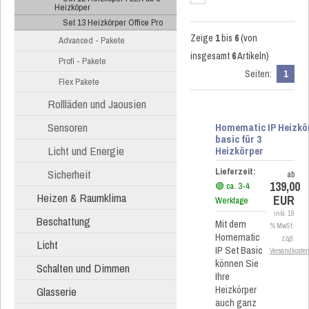
Heizköper
Set 13 Heizkörper Office Pro
Zeige
1
bis
6
(von
Advanced - Pakete
insgesamt
6
Artikeln)
Profi - Pakete
Seiten:
1
Flex Pakete
Rollläden und Jaousien
Sensoren
Homematic IP Heizkö
basic für 3
Licht und Energie
Heizkörper
Lieferzeit:
Sicherheit
ab
139,00
🟢 ca. 3-4
Heizen & Raumklima
EUR
Werktage
inkl. 19
Beschattung
Mit dem
% MwSt.
Homematic
zzgl.
Licht
IP Set Basic
Versandkoste
können Sie
Schalten und Dimmen
Ihre
Heizkörper
Glasserie
auch ganz