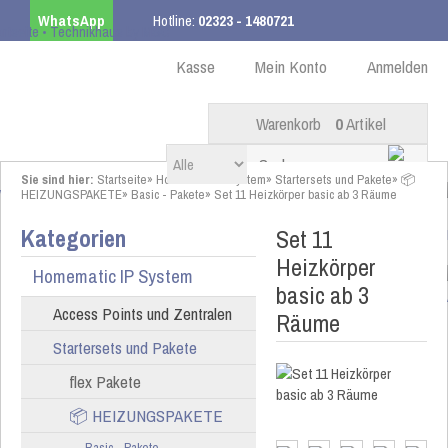
WhatsApp
Hotline:
02323 - 1480721
Kostenloser Versand
ab 99,00 € innerhalb DE
Kasse
Mein Konto
Anmelden
Warenkorb
0
Artikel
Sie sind hier:
Startseite
»
Homematic IP System
»
Startersets und Pakete
»
📦
HEIZUNGSPAKETE
»
Basic - Pakete
»
Set 11 Heizkörper basic ab 3 Räume
Kategorien
Set 11
Heizkörper
Homematic IP System
basic ab 3
Access Points und Zentralen
Räume
Startersets und Pakete
flex Pakete
📦 HEIZUNGSPAKETE
Basic - Pakete