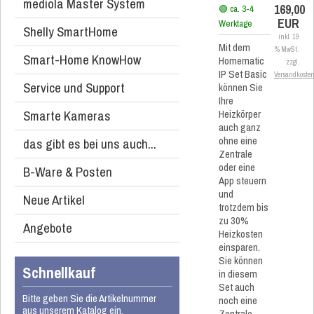
mediola Master System
169,00
🟢 ca. 3-4
EUR
Werktage
Shelly SmartHome
inkl. 19
Mit dem
% MwSt.
Smart-Home KnowHow
Homematic
zzgl.
IP Set Basic
Versandkoste
Service und Support
können Sie
Ihre
Smarte Kameras
Heizkörper
auch ganz
ohne eine
das gibt es bei uns auch...
Zentrale
oder eine
B-Ware & Posten
App steuern
und
Neue Artikel
trotzdem bis
zu 30%
Angebote
Heizkosten
einsparen.
Sie können
Schnellkauf
in diesem
Set auch
Bitte geben Sie die Artikelnummer
noch eine
aus unserem Katalog ein.
Zentrale