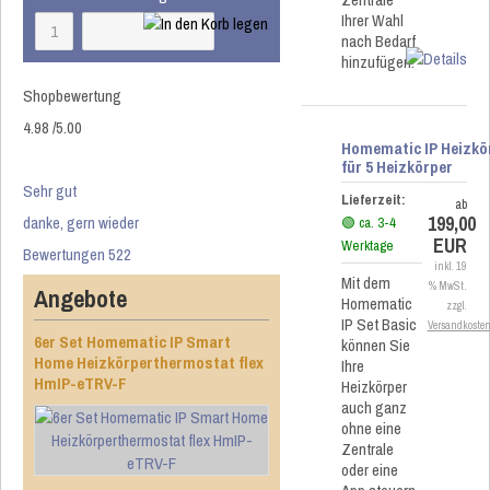
Ihrer Wahl
nach Bedarf
hinzufügen.
Shopbewertung
4.98
/
5
.00
Homematic IP Heizkö
für 5 Heizkörper
Sehr gut
Lieferzeit:
ab
199,00
danke, gern wieder
🟢 ca. 3-4
EUR
Werktage
Bewertungen 522
inkl. 19
Mit dem
% MwSt.
Angebote
Homematic
zzgl.
IP Set Basic
Versandkoste
6er Set Homematic IP Smart
können Sie
Home Heizkörperthermostat flex
Ihre
HmIP-eTRV-F
Heizkörper
auch ganz
ohne eine
Zentrale
oder eine