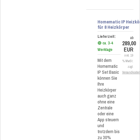
Homematic IP Heizkö
für 8 Heizkörper
Lieferzeit:
ab
289,00
🟢 ca. 3-4
EUR
Werktage
inkl. 19
Mit dem
% MwSt.
Homematic
zzgl.
IP Set Basic
Versandkoste
können Sie
Ihre
Heizkörper
auch ganz
ohne eine
Zentrale
oder eine
App steuern
und
trotzdem bis
zu 30%