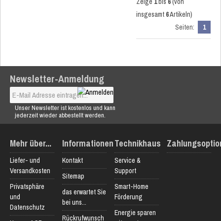
Zeige
1
bis
6
(von
insgesamt
6
Artikeln)
Seiten:
1
Newsletter-Anmeldung
Unser Newsletter ist kostenlos und kann
jederzeit wieder abbestellt werden.
Mehr über...
Informationen
Technikhaus
Zahlungsoptio
Liefer- und
Kontakt
Service &
Versandkosten
Support
Sitemap
Privatsphäre
Smart-Home
das erwartet Sie
und
Förderung
bei uns...
Datenschutz
Energie sparen
Rückrufwunsch