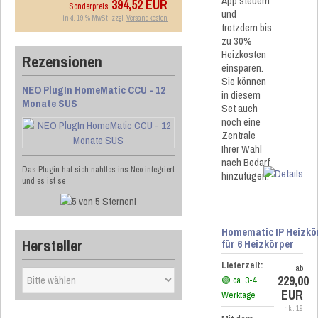
App steuern
394,52 EUR
Sonderpreis
und
inkl. 19 % MwSt. zzgl.
Versandkosten
trotzdem bis
zu 30%
Heizkosten
Rezensionen
einsparen.
Sie können
NEO PlugIn HomeMatic CCU - 12
in diesem
Monate SUS
Set auch
noch eine
Zentrale
Ihrer Wahl
nach Bedarf
Das Plugin hat sich nahtlos ins Neo integriert
hinzufügen.
und es ist se
Homematic IP Heizkö
Hersteller
für 6 Heizkörper
Lieferzeit:
ab
229,00
🟢 ca. 3-4
EUR
Werktage
inkl. 19