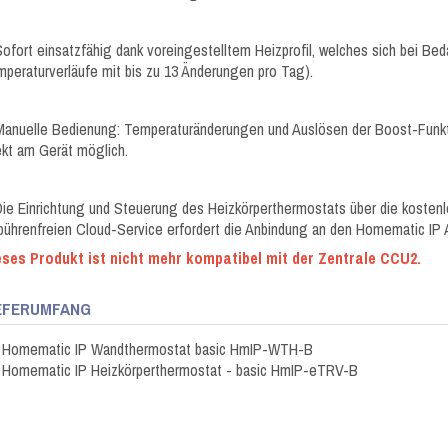
Sofort einsatzfähig dank voreingestelltem Heizprofil, welches sich bei Beda
peraturverläufe mit bis zu 13 Änderungen pro Tag).
Manuelle Bedienung: Temperaturänderungen und Auslösen der Boost-Funkti
ekt am Gerät möglich.
Die Einrichtung und Steuerung des Heizkörperthermostats über die kost
ührenfreien Cloud-Service erfordert die Anbindung an den Homematic IP
eses Produkt ist nicht mehr kompatibel mit der Zentrale CCU2.
EFERUMFANG
x Homematic IP Wandthermostat basic HmIP-WTH-B
x Homematic IP Heizkörperthermostat - basic HmIP-eTRV-B