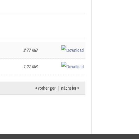
2.77 MB
1.27 MB
« vorheriger
|
nächster »