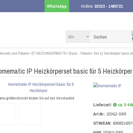
WhatsApp
Hotline:
02323 - 1480721
rtersets und Pakete
»
📦 HEIZUNGSPAKETE
»
Basic - Pakete
»
Set 11 Heizkörper basic 
mematic IP Heizkörperset basic für 5 Heizkörper
eine größere Ansicht klicken Sie auf das Vorschaubild
Lieferzeit:
🟢 ca. 3-4 
Art.Nr.:
153412-SW5
GTIN/EAN:
42606214207
HAN:
153412-SW5