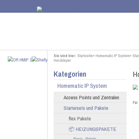
Sie sind hier:
Startseite
»
Homematic IP System
»
Sta
Heizkörper
Kategorien
Ho
Homematic IP System
Access Points und Zentralen
Für 
Startersets und Pakete
flex Pakete
📦 HEIZUNGSPAKETE
Basic - Pakete