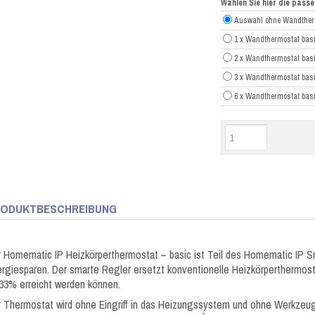
Wählen Sie hier die pas
Auswahl ohne Wandther
1 x Wandthermostat ba
2 x Wandthermostat ba
3 x Wandthermostat ba
6 x Wandthermostat ba
ODUKTBESCHREIBUNG
 Homematic IP Heizkörperthermostat – basic ist Teil des Homematic IP S
rgiesparen. Der smarte Regler ersetzt konventionelle Heizkörperthermos
33% erreicht werden können.
 Thermostat wird ohne Eingriff in das Heizungssystem und ohne Werkzeug 