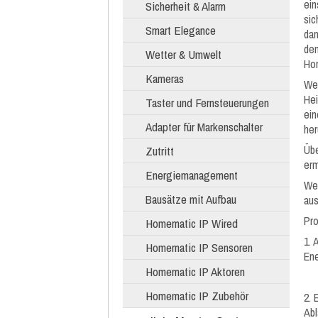
ein
Sicherheit & Alarm
sic
Smart Elegance
dan
dem
Wetter & Umwelt
Ho
Kameras
Wer
Hei
Taster und Fernsteuerungen
ein
Adapter für Markenschalter
her
Übe
Zutritt
erm
Energiemanagement
Wei
Bausätze mit Aufbau
aus
Pr
Homematic IP Wired
1. 
Homematic IP Sensoren
Ene
Homematic IP Aktoren
Homematic IP Zubehör
2. 
Abl