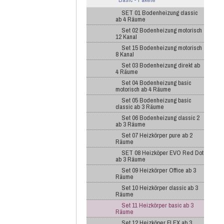
SET 01 Bodenheizung classic
ab 4 Räume
Set 02 Bodenheizung motorisch
12 Kanal
Set 15 Bodenheizung motorisch
8 Kanal
Set 03 Bodenheizung direkt ab
4 Räume
Set 04 Bodenheizung basic
motorisch ab 4 Räume
Set 05 Bodenheizung basic
classic ab 3 Räume
Set 06 Bodenheizung classic 2
ab 3 Räume
Set 07 Heizkörper pure ab 2
Räume
SET 08 Heizköper EVO Red Dot
ab 3 Räume
Set 09 Heizkörper Office ab 3
Räume
Set 10 Heizkörper classic ab 3
Räume
Set 11 Heizkörper basic ab 3
Räume
Set 12 Heizköper FLEX ab 3