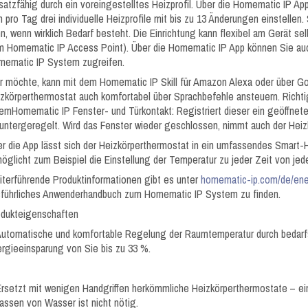
satzfähig durch ein voreingestelltes Heizprofil. Über die Homematic IP Ap
h pro Tag drei individuelle Heizprofile mit bis zu 13 Änderungen einstell
n, wenn wirklich Bedarf besteht. Die Einrichtung kann flexibel am Gerät se
 Homematic IP Access Point). Über die Homematic IP App können Sie auc
mematic IP System zugreifen.
 möchte, kann mit dem Homematic IP Skill für Amazon Alexa oder über G
zkörperthermostat auch komfortabel über Sprachbefehle ansteuern. Richtig
emHomematic IP Fenster- und Türkontakt: Registriert dieser ein geöffnete
untergeregelt. Wird das Fenster wieder geschlossen, nimmt auch der Heizk
r die App lässt sich der Heizkörperthermostat in ein umfassendes Smar
öglicht zum Beispiel die Einstellung der Temperatur zu jeder Zeit von je
terführende Produktinformationen gibt es unter
homematic-ip.com/de/ene
führliches Anwenderhandbuch zum Homematic IP System zu finden.
odukteigenschaften
Automatische und komfortable Regelung der Raumtemperatur durch bedarfs
rgieeinsparung von Sie bis zu 33 %.
Ersetzt mit wenigen Handgriffen herkömmliche Heizkörperthermostate – ein
assen von Wasser ist nicht nötig.