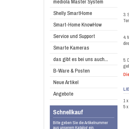
mediola Master System
Shelly SmartHome
3. 
Tem
Smart-Home KnowHow
Service und Support
4. 
dir
Smarte Kameras
das gibt es bei uns auch...
5. 
geb
B-Ware & Posten
Di
Neue Artikel
LI
Angebote
1 
5 
Schnellkauf
Bitte geben Sie die Artikelnummer
aus unserem Katalog ein.