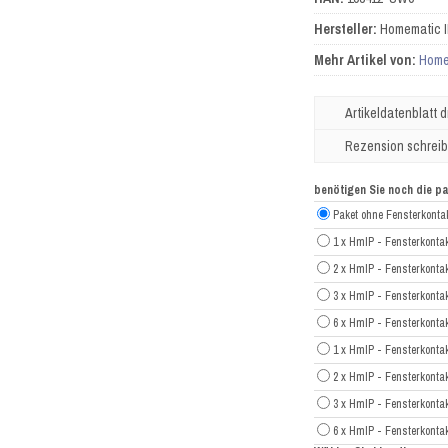
Hersteller:
Homematic 
Mehr Artikel von:
Home
Artikeldatenblatt 
Rezension schrei
benötigen Sie noch die 
Paket ohne Fensterkonta
1 x HmIP - Fensterkont
2 x HmIP - Fensterkont
3 x HmIP - Fensterkont
6 x HmIP - Fensterkont
1 x HmIP - Fensterkonta
2 x HmIP - Fensterkonta
3 x HmIP - Fensterkonta
6 x HmIP - Fensterkonta