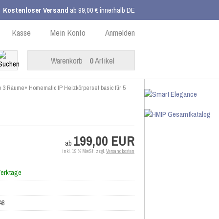
Kostenloser Versand
ab 99,00 € innerhalb DE
Kasse
Mein Konto
Anmelden
Warenkorb
0
Artikel
ab 3 Räume
»
Homematic IP Heizkörperset basic für 5
199,00 EUR
ab
inkl. 19 % MwSt. zzgl.
Versandkosten
Werktage
48