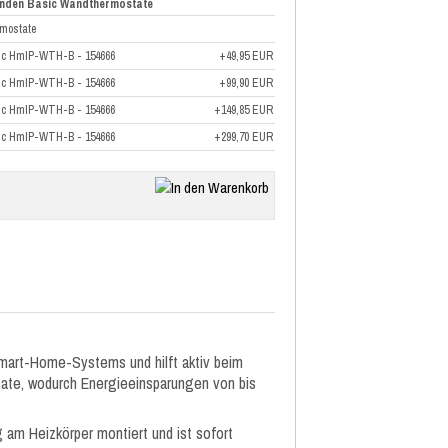
senden Basic Wandthermostate
mostate
sic HmIP-WTH-B - 154666
+49,95 EUR
sic HmIP-WTH-B - 154666
+99,90 EUR
sic HmIP-WTH-B - 154666
+149,85 EUR
sic HmIP-WTH-B - 154666
+299,70 EUR
mart-Home-Systems und hilft aktiv beim
tate, wodurch Energieeinsparungen von bis
am Heizkörper montiert und ist sofort