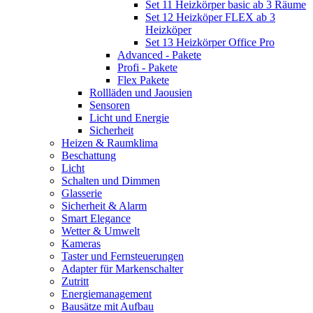
Set 11 Heizkörper basic ab 3 Räume
Set 12 Heizköper FLEX ab 3
Heizköper
Set 13 Heizkörper Office Pro
Advanced - Pakete
Profi - Pakete
Flex Pakete
Rollläden und Jaousien
Sensoren
Licht und Energie
Sicherheit
Heizen & Raumklima
Beschattung
Licht
Schalten und Dimmen
Glasserie
Sicherheit & Alarm
Smart Elegance
Wetter & Umwelt
Kameras
Taster und Fernsteuerungen
Adapter für Markenschalter
Zutritt
Energiemanagement
Bausätze mit Aufbau