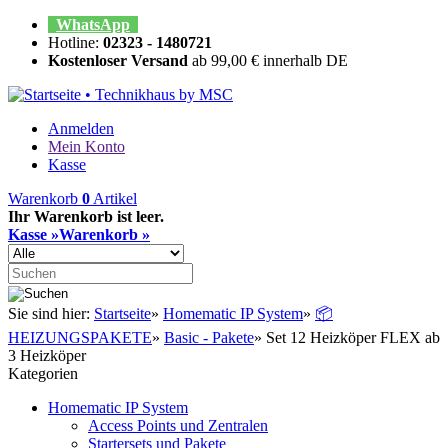
WhatsApp
Hotline:
02323 - 1480721
Kostenloser Versand
ab 99,00 € innerhalb DE
Anmelden
Mein Konto
Kasse
Warenkorb
0
Artikel
Ihr Warenkorb ist leer.
Kasse »
Warenkorb »
Sie sind hier:
Startseite
»
Homematic IP System
»
📦
HEIZUNGSPAKETE
»
Basic - Pakete
»
Set 12 Heizköper FLEX ab
3 Heizköper
Kategorien
Homematic IP System
Access Points und Zentralen
Startersets und Pakete