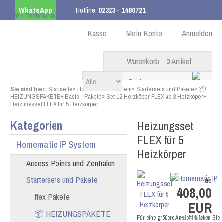
WhatsApp
Hotline:
02323 - 1480721
Kostenloser Versand
ab 99,00 € innerhalb DE
Kasse
Mein Konto
Anmelden
Warenkorb
0
Artikel
Sie sind hier:
Startseite
»
Homematic IP System
»
Startersets und Pakete
»
📦
HEIZUNGSPAKETE
»
Basic - Pakete
»
Set 12 Heizköper FLEX ab 3 Heizköper
»
Heizungsset FLEX für 5 Heizkörper
Kategorien
Heizungsset
FLEX für 5
Homematic IP System
Heizkörper
Access Points und Zentralen
Startersets und Pakete
ab
408,00
flex Pakete
EUR
📦 HEIZUNGSPAKETE
Für eine größere Ansicht klicken Sie
inkl. 19 % MwSt.