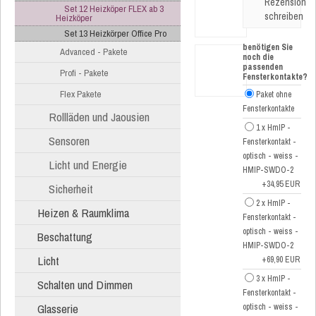
Rezension
Set 12 Heizköper FLEX ab 3
schreiben
Heizköper
Set 13 Heizkörper Office Pro
benötigen Sie
Advanced - Pakete
noch die
passenden
Profi - Pakete
Fensterkontakte?
Flex Pakete
Paket ohne
Fensterkontakte
Rollläden und Jaousien
1 x HmIP -
Sensoren
Fensterkontakt -
optisch - weiss -
Licht und Energie
HMIP-SWDO-2
+34,95 EUR
Sicherheit
2 x HmIP -
Heizen & Raumklima
Fensterkontakt -
optisch - weiss -
Beschattung
HMIP-SWDO-2
Licht
+69,90 EUR
3 x HmIP -
Schalten und Dimmen
Fensterkontakt -
Glasserie
optisch - weiss -