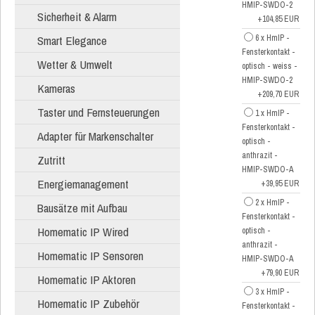
HMIP-SWDO-2
Sicherheit & Alarm
+104,85 EUR
Smart Elegance
6 x HmIP -
Fensterkontakt -
Wetter & Umwelt
optisch - weiss -
HMIP-SWDO-2
Kameras
+209,70 EUR
Taster und Fernsteuerungen
1 x HmIP -
Fensterkontakt -
Adapter für Markenschalter
optisch -
anthrazit -
Zutritt
HMIP-SWDO-A
Energiemanagement
+39,95 EUR
2 x HmIP -
Bausätze mit Aufbau
Fensterkontakt -
Homematic IP Wired
optisch -
anthrazit -
Homematic IP Sensoren
HMIP-SWDO-A
+79,90 EUR
Homematic IP Aktoren
3 x HmIP -
Homematic IP Zubehör
Fensterkontakt -