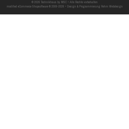
© 2026 Technikhaus by MSC • Alle Rechte vorbehalten
modified eCommerce Shopsoftware © 2009-2026 • Design & Programmierung Rehm Webdesign