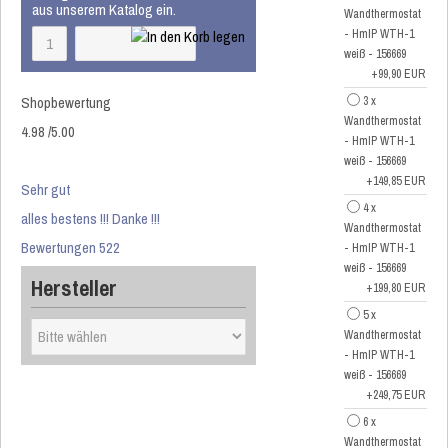
aus unserem Katalog ein.
Wandthermostat
- HmIP WTH-1
weiß - 156669
+99,90 EUR
Shopbewertung
3 x
Wandthermostat
4.98
/
5
.00
- HmIP WTH-1
weiß - 156669
+149,85 EUR
Sehr gut
4 x
alles bestens !!! Danke !!!
Wandthermostat
Bewertungen 522
- HmIP WTH-1
weiß - 156669
Hersteller
+199,80 EUR
5 x
Wandthermostat
- HmIP WTH-1
weiß - 156669
+249,75 EUR
6 x
Wandthermostat