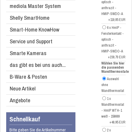
optisch -
mediola Master System
anthrazit -
HMIP-SWDO-A
Shelly SmartHome
+119,85 EUR
6 x HmIP -
Smart-Home KnowHow
Fensterkontakt -
optisch -
Service und Support
anthrazit -
HMIP-SWDO-A
Smarte Kameras
+239,70 EUR
das gibt es bei uns auch...
Wählen Sie hier
die passenden
Wandthermostate
B-Ware & Posten
Auswahl
ohne
Neue Artikel
Wandthermostat
Angebote
1 x
Wandthermostat
- HmIP WTH-1
weiß - 156669
Schnellkauf
+49,95 EUR
Bitte geben Sie die Artikelnummer
2 x