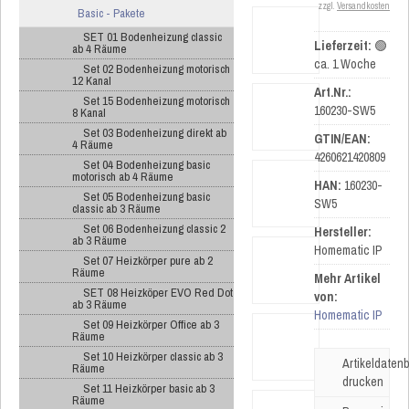
zzgl.
Versandkosten
Basic - Pakete
SET 01 Bodenheizung classic
Lieferzeit:
🟢
ab 4 Räume
ca. 1 Woche
Set 02 Bodenheizung motorisch
12 Kanal
Art.Nr.:
Set 15 Bodenheizung motorisch
160230-SW5
8 Kanal
Set 03 Bodenheizung direkt ab
GTIN/EAN:
4 Räume
4260621420809
Set 04 Bodenheizung basic
motorisch ab 4 Räume
HAN:
160230-
Set 05 Bodenheizung basic
SW5
classic ab 3 Räume
Set 06 Bodenheizung classic 2
Hersteller:
ab 3 Räume
Homematic IP
Set 07 Heizkörper pure ab 2
Räume
Mehr Artikel
SET 08 Heizköper EVO Red Dot
von:
ab 3 Räume
Homematic IP
Set 09 Heizkörper Office ab 3
Räume
Set 10 Heizkörper classic ab 3
Artikeldatenb
Räume
drucken
Set 11 Heizkörper basic ab 3
Räume