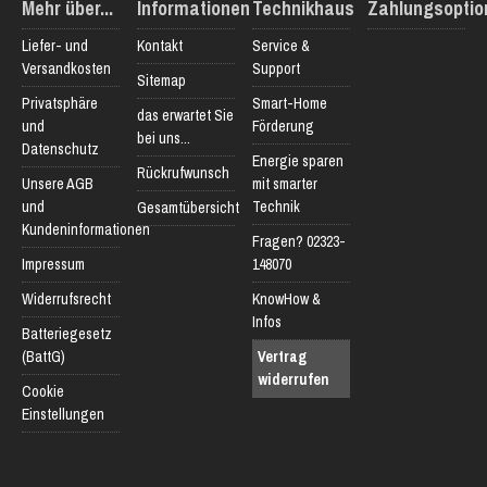
Mehr über...
Informationen
Technikhaus
Zahlungsoptio
Liefer- und
Kontakt
Service &
Versandkosten
Support
Sitemap
Privatsphäre
Smart-Home
das erwartet Sie
und
Förderung
bei uns...
Datenschutz
Energie sparen
Rückrufwunsch
Unsere AGB
mit smarter
und
Technik
Gesamtübersicht
Kundeninformationen
Fragen? 02323-
Impressum
148070
Widerrufsrecht
KnowHow &
Infos
Batteriegesetz
(BattG)
Vertrag
widerrufen
Cookie
Einstellungen