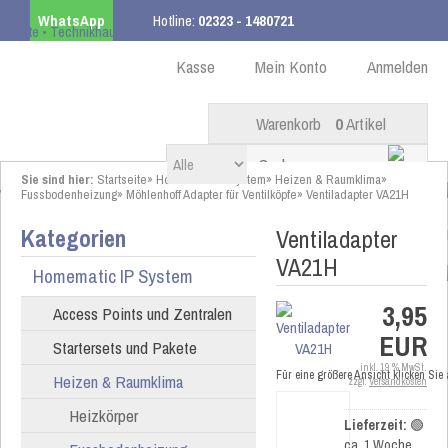
WhatsApp
Hotline:
02323 - 1480721
Kostenloser Versand
ab 99,00 € innerhalb DE
Kasse
Mein Konto
Anmelden
Warenkorb
0
Artikel
Sie sind hier:
Startseite
»
Homematic IP System
»
Heizen & Raumklima
»
Fussbodenheizung
»
Möhlenhoff Adapter für Ventilköpfe
»
Ventiladapter VA21H
Kategorien
Ventiladapter
VA21H
Homematic IP System
3,95
Access Points und Zentralen
EUR
Startersets und Pakete
inkl. 19 % MwSt.
Für eine größere Ansicht klicken Sie
Heizen & Raumklima
zzgl.
Versandkosten
Heizkörper
Lieferzeit:
🟢
ca. 1 Woche