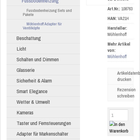
Fussbodenheizung
Art.Nr.:
108763
Fussbodenheizung Sets und
Pakete
HAN:
VA21H
Möhlenhoff Adapter für
Ventilköpfe
Hersteller:
Möhlenhoff
Beschattung
Mehr Artikel
Licht
von:
Möhlenhoff
Schalten und Dimmen
Glasserie
Artikeldatenb
drucken
Sicherheit & Alarm
Rezension
Smart Elegance
schreiben
Wetter & Umwelt
Kameras
Taster und Fernsteuerungen
Adapter für Markenschalter