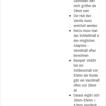
Sechskant darf
nicht größer als
24mm sein
Der Hub des
Ventils muss
ermittelt werden:
hierzu muss man
das Schließmaß A
des möglichen
Adapters -
Ventilmaß offen
berechnen
Beispiel: VA62H
hat ein
Schliessmaß von
8,5mm der Kunde
gibt ein Ventilmaß
offen von 15mm
an.
Daraus ergibt sich
15mm-8,5mm =
6,5mm Ventilhub.