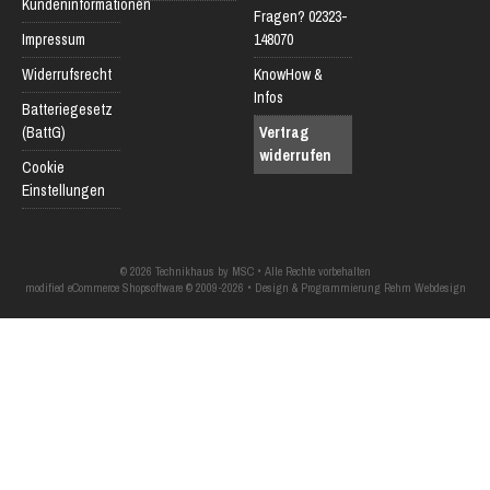
Kundeninformationen
Fragen? 02323-
Impressum
148070
Widerrufsrecht
KnowHow &
Infos
Batteriegesetz
(BattG)
Vertrag
widerrufen
Cookie
Einstellungen
© 2026 Technikhaus by MSC • Alle Rechte vorbehalten
modified eCommerce Shopsoftware © 2009-2026 • Design & Programmierung Rehm Webdesign