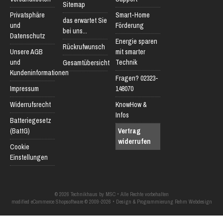
Sitemap
Privatsphäre
Smart-Home
das erwartet Sie
und
Förderung
bei uns...
Datenschutz
Energie sparen
Rückrufwunsch
Unsere AGB
mit smarter
und
Technik
Gesamtübersicht
Kundeninformationen
Fragen? 02323-
Impressum
148070
Widerrufsrecht
KnowHow &
Infos
Batteriegesetz
(BattG)
Vertrag
widerrufen
Cookie
Einstellungen
© 2026 Technikhaus by MSC • Alle Rechte vorbehalten
modified eCommerce Shopsoftware © 2009-2026 • Design & Programmierung Rehm Webdesign