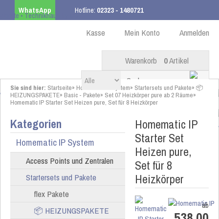
WhatsApp
Hotline:
02323 - 1480721
Kostenloser Versand
ab 99,00 € innerhalb DE
Kasse
Mein Konto
Anmelden
Warenkorb
0
Artikel
Sie sind hier:
Startseite
»
Homematic IP System
»
Startersets und Pakete
»
📦
HEIZUNGSPAKETE
»
Basic - Pakete
»
Set 07 Heizkörper pure ab 2 Räume
»
Homematic IP Starter Set Heizen pure, Set für 8 Heizkörper
Kategorien
Homematic IP
Starter Set
Homematic IP System
Heizen pure,
Access Points und Zentralen
Set für 8
Heizkörper
Startersets und Pakete
flex Pakete
ab
📦 HEIZUNGSPAKETE
538,00