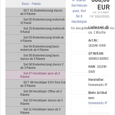
Basic - Pakete
EUR
SET 01 Bodenheizung classic
inkl. 19 % MwSt.
ab 4 Räume
zzgl.
Versandkosten
Set 02 Bodenheizung motorisch
12 Kanal
Lieferzeit:
🟢
Set 15 Bodenheizung motorisch
Für eine größere Ansicht klicken Sie
8 Kanal
ca. 1 Woche
Set 03 Bodenheizung direkt ab
Art.Nr.:
4 Räume
161046-SW8
Set 04 Bodenheizung basic
motorisch ab 4 Räume
GTIN/EAN:
Set 05 Bodenheizung basic
4260621420953
classic ab 3 Räume
Set 06 Bodenheizung classic 2
HAN:
161046-
ab 3 Räume
SW8
Set 07 Heizkörper pure ab 2
Räume
Hersteller:
SET 08 Heizköper EVO Red Dot
Homematic IP
ab 3 Räume
Set 09 Heizkörper Office ab 3
Mehr Artikel
Räume
von:
Set 10 Heizkörper classic ab 3
Homematic IP
Räume
Set 11 Heizkörper basic ab 3
Räume