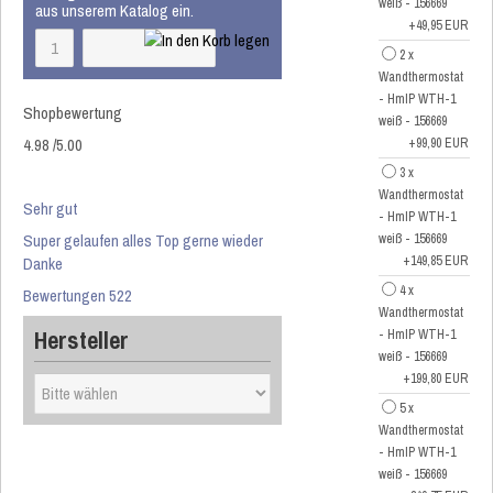
weiß - 156669
aus unserem Katalog ein.
+49,95 EUR
2 x
Wandthermostat
- HmIP WTH-1
Shopbewertung
weiß - 156669
4.98
/
5
.00
+99,90 EUR
3 x
Wandthermostat
Sehr gut
- HmIP WTH-1
Super gelaufen alles Top gerne wieder
weiß - 156669
Danke
+149,85 EUR
4 x
Bewertungen 522
Wandthermostat
Hersteller
- HmIP WTH-1
weiß - 156669
+199,80 EUR
5 x
Wandthermostat
- HmIP WTH-1
weiß - 156669