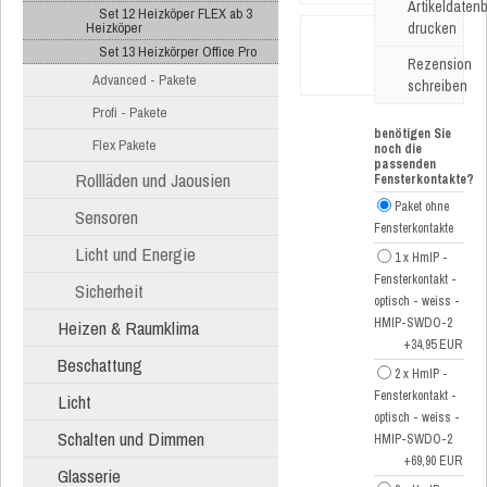
Artikeldatenb
Set 12 Heizköper FLEX ab 3
Heizköper
drucken
Set 13 Heizkörper Office Pro
Rezension
Advanced - Pakete
schreiben
Profi - Pakete
benötigen Sie
Flex Pakete
noch die
passenden
Rollläden und Jaousien
Fensterkontakte?
Paket ohne
Sensoren
Fensterkontakte
Licht und Energie
1 x HmIP -
Fensterkontakt -
Sicherheit
optisch - weiss -
HMIP-SWDO-2
Heizen & Raumklima
+34,95 EUR
Beschattung
2 x HmIP -
Fensterkontakt -
Licht
optisch - weiss -
Schalten und Dimmen
HMIP-SWDO-2
+69,90 EUR
Glasserie