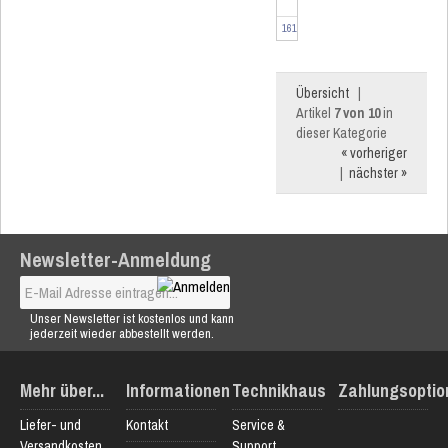
Smart
Home
161046-2
Heizkörper...
Übersicht
|
Artikel
7 von 10
in
dieser Kategorie
« vorheriger
|
nächster »
Newsletter-Anmeldung
Unser Newsletter ist kostenlos und kann
jederzeit wieder abbestellt werden.
Mehr über...
Informationen
Technikhaus
Zahlungsoptio
Liefer- und
Kontakt
Service &
Versandkosten
Support