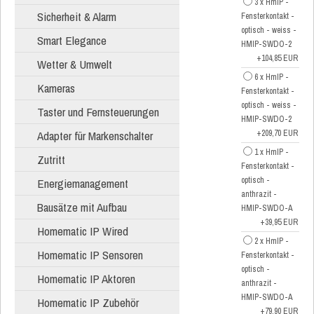
3 x HmIP -
Sicherheit & Alarm
Fensterkontakt -
optisch - weiss -
Smart Elegance
HMIP-SWDO-2
+104,85 EUR
Wetter & Umwelt
6 x HmIP -
Kameras
Fensterkontakt -
optisch - weiss -
Taster und Fernsteuerungen
HMIP-SWDO-2
Adapter für Markenschalter
+209,70 EUR
1 x HmIP -
Zutritt
Fensterkontakt -
optisch -
Energiemanagement
anthrazit -
Bausätze mit Aufbau
HMIP-SWDO-A
+39,95 EUR
Homematic IP Wired
2 x HmIP -
Homematic IP Sensoren
Fensterkontakt -
optisch -
Homematic IP Aktoren
anthrazit -
HMIP-SWDO-A
Homematic IP Zubehör
+79,90 EUR