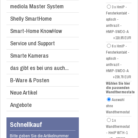
mediola Master System
3 x HmIP -
Fensterkontakt -
Shelly SmartHome
optisch -
anthrazit -
Smart-Home KnowHow
HMIP-SWDO-A
+119,85 EUR
Service und Support
6 x HmIP -
Fensterkontakt -
Smarte Kameras
optisch -
anthrazit -
das gibt es bei uns auch...
HMIP-SWDO-A
+239,70 EUR
B-Ware & Posten
Wählen Sie hier
die passenden
Neue Artikel
Wandthermostate
Auswahl
Angebote
ohne
Wandthermostat
1 x
Schnellkauf
Wandthermostat
- HmIP WTH-1
Bitte geben Sie die Artikelnummer