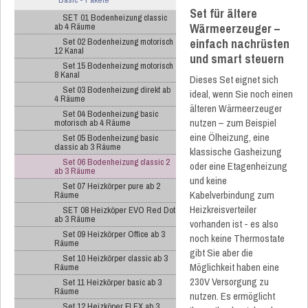
Set für ältere
SET 01 Bodenheizung classic
Wärmeerzeuger –
ab 4 Räume
einfach nachrüsten
Set 02 Bodenheizung motorisch
12 Kanal
und smart steuern
Set 15 Bodenheizung motorisch
8 Kanal
Dieses Set eignet sich
Set 03 Bodenheizung direkt ab
ideal, wenn Sie noch einen
4 Räume
älteren Wärmeerzeuger
Set 04 Bodenheizung basic
nutzen – zum Beispiel
motorisch ab 4 Räume
eine Ölheizung, eine
Set 05 Bodenheizung basic
classic ab 3 Räume
klassische Gasheizung
Set 06 Bodenheizung classic 2
oder eine Etagenheizung
ab 3 Räume
und keine
Set 07 Heizkörper pure ab 2
Kabelverbindung zum
Räume
Heizkreisverteiler
SET 08 Heizköper EVO Red Dot
ab 3 Räume
vorhanden ist - es also
Set 09 Heizkörper Office ab 3
noch keine Thermostate
Räume
gibt Sie aber die
Set 10 Heizkörper classic ab 3
Möglichkeit haben eine
Räume
230V Versorgung zu
Set 11 Heizkörper basic ab 3
Räume
nutzen. Es ermöglicht
Set 12 Heizköper FLEX ab 3