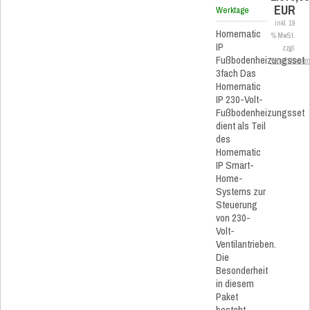
EUR
Werktage
inkl. 19
Homematic
% MwSt.
IP
zzgl.
Fußbodenheizungsset
Versandkoste
3fach Das
Homematic
IP 230-Volt-
Fußbodenheizungsset
dient als Teil
des
Homematic
IP Smart-
Home-
Systems zur
Steuerung
von 230-
Volt-
Ventilantrieben.
Die
Besonderheit
in diesem
Paket
besteht