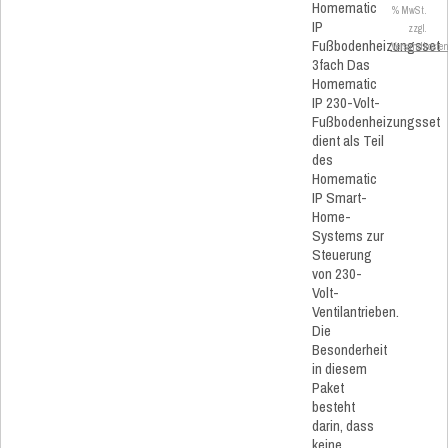
Homematic
% MwSt.
IP
zzgl.
Fußbodenheizungsset
Versandkoste
3fach Das
Homematic
IP 230-Volt-
Fußbodenheizungsset
dient als Teil
des
Homematic
IP Smart-
Home-
Systems zur
Steuerung
von 230-
Volt-
Ventilantrieben.
Die
Besonderheit
in diesem
Paket
besteht
darin, dass
keine