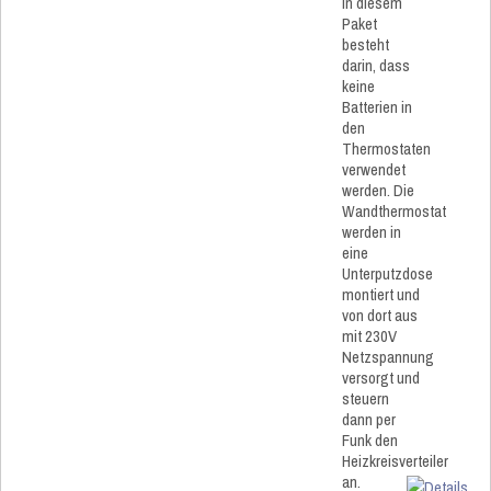
in diesem
Paket
besteht
darin, dass
keine
Batterien in
den
Thermostaten
verwendet
werden. Die
Wandthermostat
werden in
eine
Unterputzdose
montiert und
von dort aus
mit 230V
Netzspannung
versorgt und
steuern
dann per
Funk den
Heizkreisverteiler
an.