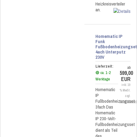
Heizkreisverteiler
an.
Homematic IP
Funk
Fußbodenheizungse
4ach Unterputz
230V
Lieferzeit:
ab
599,00
🟢 ca. 1-2
EUR
Werktage
inkl. 19
Homematic
% MwSt.
IP
zzgl.
Fußbodenheizungsset
Versandkoste
3fach Das
Homematic
IP 230-Volt-
Fußbodenheizungsset
dient als Teil
des