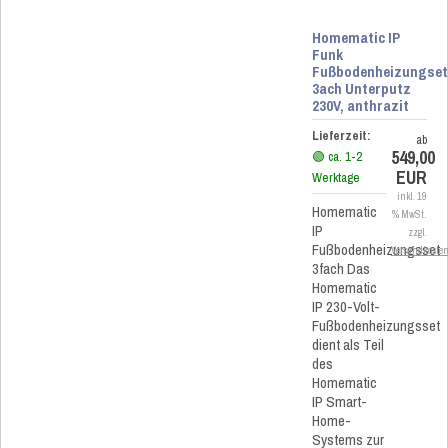
Homematic IP
Funk
Fußbodenheizungse
3ach Unterputz
230V, anthrazit
Lieferzeit:
ab
549,00
🟢 ca. 1-2
EUR
Werktage
inkl. 19
Homematic
% MwSt.
IP
zzgl.
Fußbodenheizungsset
Versandkoste
3fach Das
Homematic
IP 230-Volt-
Fußbodenheizungsset
dient als Teil
des
Homematic
IP Smart-
Home-
Systems zur