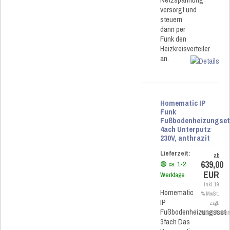
versorgt und
steuern
dann per
Funk den
Heizkreisverteiler
an.
Homematic IP
Funk
Fußbodenheizungse
4ach Unterputz
230V, anthrazit
Lieferzeit:
ab
639,00
🟢 ca. 1-2
EUR
Werktage
inkl. 19
Homematic
% MwSt.
IP
zzgl.
Fußbodenheizungsset
Versandkoste
3fach Das