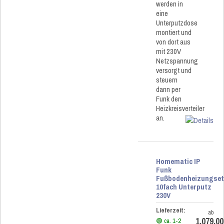
werden in
eine
Unterputzdose
montiert und
von dort aus
mit 230V
Netzspannung
versorgt und
steuern
dann per
Funk den
Heizkreisverteiler
an.
Homematic IP
Funk
Fußbodenheizungse
10fach Unterputz
230V
Lieferzeit:
ab
1.079,00
🟢 ca. 1-2