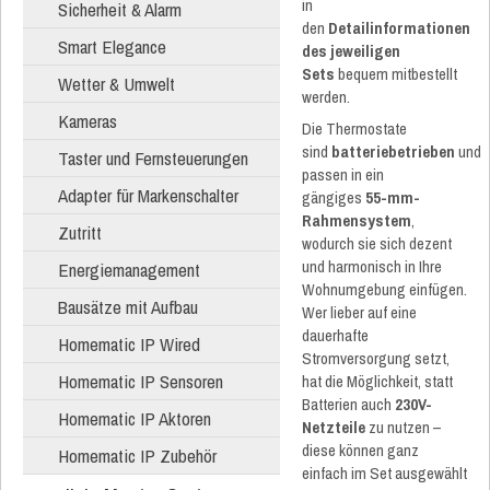
in
Sicherheit & Alarm
den
Detailinformationen
Smart Elegance
des jeweiligen
Sets
bequem mitbestellt
Wetter & Umwelt
werden.
Kameras
Die Thermostate
sind
batteriebetrieben
und
Taster und Fernsteuerungen
passen in ein
Adapter für Markenschalter
gängiges
55-mm-
Rahmensystem
,
Zutritt
wodurch sie sich dezent
und harmonisch in Ihre
Energiemanagement
Wohnumgebung einfügen.
Bausätze mit Aufbau
Wer lieber auf eine
dauerhafte
Homematic IP Wired
Stromversorgung setzt,
Homematic IP Sensoren
hat die Möglichkeit, statt
Batterien auch
230V-
Homematic IP Aktoren
Netzteile
zu nutzen –
diese können ganz
Homematic IP Zubehör
einfach im Set ausgewählt