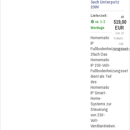
3ach Unterputz
230V
Lieferzeit:
ab
519,00
🟢 ca. 1-2
EUR
Werktage
inkl. 19
Homematic
% MwSt.
IP
zzgl.
Fußbodenheizungsset
Versandkoste
3fach Das
Homematic
IP 230-Volt-
Fußbodenheizungsset
dient als Teil
des
Homematic
IP Smart-
Home-
Systems zur
Steuerung
von 230-
Volt-
Ventilantrieben.