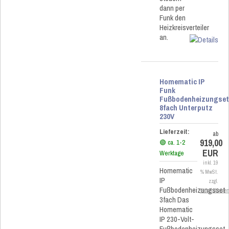
dann per
Funk den
Heizkreisverteiler
an.
Homematic IP
Funk
Fußbodenheizungse
8fach Unterputz
230V
Lieferzeit:
ab
919,00
🟢 ca. 1-2
EUR
Werktage
inkl. 19
Homematic
% MwSt.
IP
zzgl.
Fußbodenheizungsset
Versandkoste
3fach Das
Homematic
IP 230-Volt-
Fußbodenheizungsset