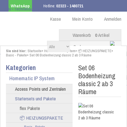
WhatsApp
Hotline:
02323 - 1480721
Kostenloser Versand
ab 99,00 € innerhalb DE
Kasse
Mein Konto
Anmelden
Warenkorb
0
Artikel
Sie sind hier:
Startseite
»
Homematic IP System
»
📦 HEIZUNGSPAKETE
»
Basic - Pakete
»
Set 06 Bodenheizung classic 2 ab 3 Räume
Kategorien
Set 06
Bodenheizung
Homematic IP System
classic 2 ab 3
Access Points und Zentralen
Räume
Startersets und Pakete
flex Pakete
📦 HEIZUNGSPAKETE
Basic - Pakete