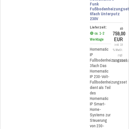
Funk
Fußbodenheizungse
6fach Unterputz
230V
Lieferzeit:
ab
759,00
🟢 ca. 1-2
EUR
Werktage
inkl. 19
Homematic
% MwSt.
IP
zzgl.
Fußbodenheizungsset
Versandkoste
3fach Das
Homematic
IP 230-Volt-
Fußbodenheizungsset
dient als Teil
des
Homematic
IP Smart-
Home-
Systems zur
Steuerung
von 230-