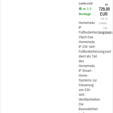
Lieferzeit:
ab
729,00
🟢 ca. 1-2
EUR
Werktage
inkl. 19
Homematic
% MwSt.
IP
zzgl.
Fußbodenheizungsset
Versandkoste
3fach Das
Homematic
IP 230-Volt-
Fußbodenheizungsset
dient als Teil
des
Homematic
IP Smart-
Home-
Systems zur
Steuerung
von 230-
Volt-
Ventilantrieben.
Die
Besonderheit