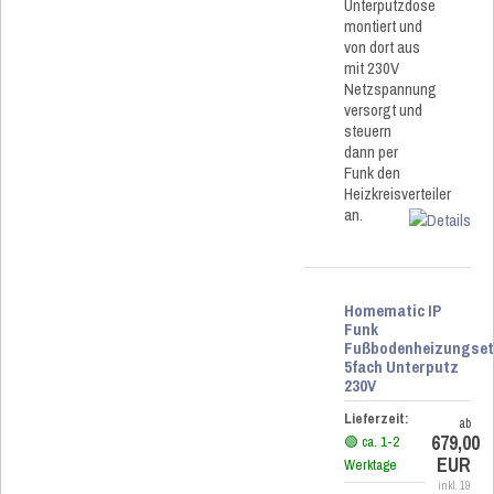
Unterputzdose
montiert und
von dort aus
mit 230V
Netzspannung
versorgt und
steuern
dann per
Funk den
Heizkreisverteiler
an.
Homematic IP
Funk
Fußbodenheizungse
5fach Unterputz
230V
Lieferzeit:
ab
679,00
🟢 ca. 1-2
EUR
Werktage
inkl. 19