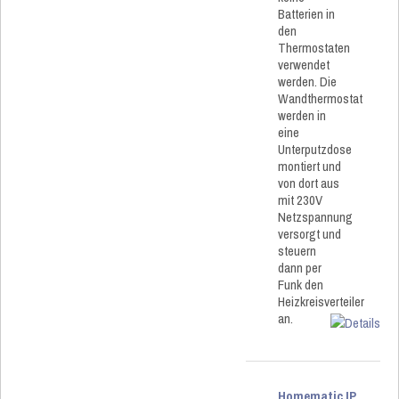
Batterien in
den
Thermostaten
verwendet
werden. Die
Wandthermostat
werden in
eine
Unterputzdose
montiert und
von dort aus
mit 230V
Netzspannung
versorgt und
steuern
dann per
Funk den
Heizkreisverteiler
an.
Homematic IP