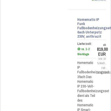
Homematic IP
Funk
Fußbodenheizungse
6ach Unterputz
230V, anthrazit
Lieferzeit:
ab
819,00
🟢 ca. 1-2
EUR
Werktage
inkl. 19
Homematic
% MwSt.
IP
zzgl.
Fußbodenheizungsset
Versandkoste
3fach Das
Homematic
IP 230-Volt-
Fußbodenheizungsset
dient als Teil
des
Homematic
IP Smart-