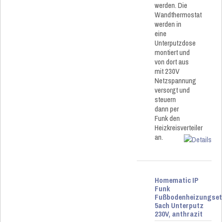
werden. Die
Wandthermostat
werden in
eine
Unterputzdose
montiert und
von dort aus
mit 230V
Netzspannung
versorgt und
steuern
dann per
Funk den
Heizkreisverteiler
an.
Homematic IP
Funk
Fußbodenheizungse
5ach Unterputz
230V, anthrazit