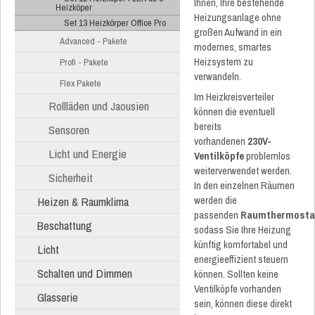
Ihnen, Ihre bestehende
Heizköper
Heizungsanlage ohne
Set 13 Heizkörper Office Pro
großen Aufwand in ein
Advanced - Pakete
modernes, smartes
Heizsystem zu
Profi - Pakete
verwandeln.
Flex Pakete
Im Heizkreisverteiler
Rollläden und Jaousien
können die eventuell
bereits
Sensoren
vorhandenen
230V-
Licht und Energie
Ventilköpfe
problemlos
weiterverwendet werden.
Sicherheit
In den einzelnen Räumen
werden die
Heizen & Raumklima
passenden
Raumthermosta
Beschattung
sodass Sie Ihre Heizung
künftig komfortabel und
Licht
energieeffizient steuern
Schalten und Dimmen
können. Sollten keine
Ventilköpfe vorhanden
Glasserie
sein, können diese direkt