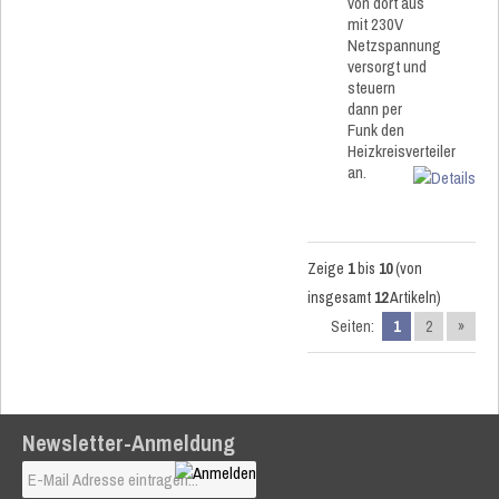
von dort aus
mit 230V
Netzspannung
versorgt und
steuern
dann per
Funk den
Heizkreisverteiler
an.
Zeige
1
bis
10
(von
insgesamt
12
Artikeln)
Seiten:
1
2
»
Newsletter-Anmeldung