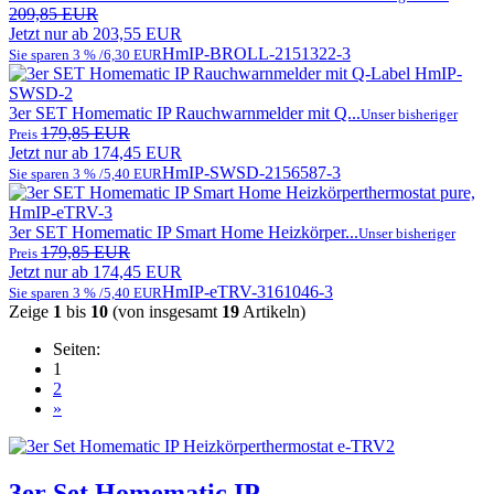
209,85 EUR
Jetzt nur ab 203,55 EUR
HmIP-BROLL-2
151322-3
Sie sparen 3 % /6,30 EUR
3er SET Homematic IP Rauchwarnmelder mit Q...
Unser bisheriger
179,85 EUR
Preis
Jetzt nur ab 174,45 EUR
HmIP-SWSD-2
156587-3
Sie sparen 3 % /5,40 EUR
3er SET Homematic IP Smart Home Heizkörper...
Unser bisheriger
179,85 EUR
Preis
Jetzt nur ab 174,45 EUR
HmIP-eTRV-3
161046-3
Sie sparen 3 % /5,40 EUR
Zeige
1
bis
10
(von insgesamt
19
Artikeln)
Seiten:
1
2
»
3er Set Homematic IP