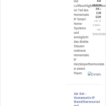
mit
Sie
sparen
Luftfeuchtigkeitssensor
2% /
ist Teil des
2,00
Homematic
EUR
IP Smart-
inkl. 19
Home-
% MwSt.
Systems
zzgl.
und
Versandkoste
ermöglicht
das direkte
Steuern
mehrerer
Homematic
IP
Heizkörperthermostate
in einem
Raum.
2er Set -
Homematic IP
Wandthermostat
mit