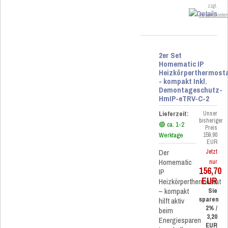
zzgl.
Versandkoste
2er Set
Homematic IP
Heizkörperthermost
- kompakt Inkl.
Demontageschutz-
HmIP-eTRV-C-2
Lieferzeit:
Unser
bisheriger
🟢 ca. 1-2
Preis
Werktage
159,90
EUR
Der
Jetzt
Homematic
nur
156,70
IP
EUR
Heizkörperthermostat
– kompakt
Sie
sparen
hilft aktiv
2% /
beim
3,20
Energiesparen
EUR