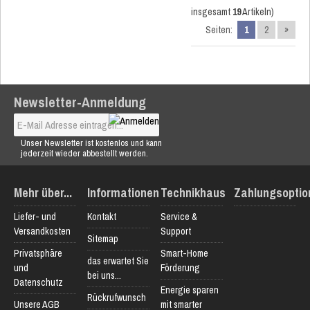
insgesamt
19
Artikeln)
Seiten:
1
2
»
Newsletter-Anmeldung
Unser Newsletter ist kostenlos und kann
jederzeit wieder abbestellt werden.
Mehr über...
Informationen
Technikhaus
Zahlungsoptio
Liefer- und
Kontakt
Service &
Versandkosten
Support
Sitemap
Privatsphäre
Smart-Home
das erwartet Sie
und
Förderung
bei uns...
Datenschutz
Energie sparen
Rückrufwunsch
Unsere AGB
mit smarter