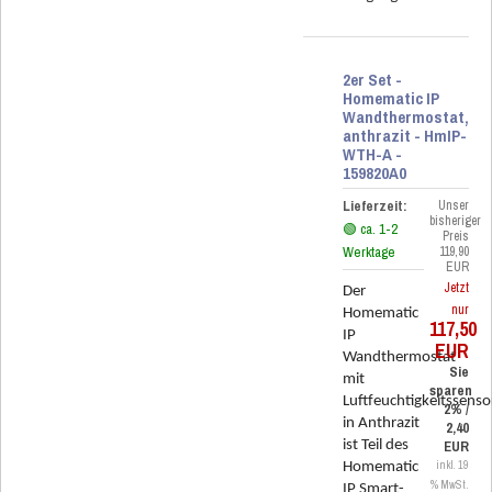
2er Set -
Homematic IP
Wandthermostat,
anthrazit - HmIP-
WTH-A -
159820A0
Lieferzeit:
Unser
bisheriger
🟢 ca. 1-2
Preis
Werktage
119,90
EUR
Jetzt
Der
nur
Homematic
117,50
IP
EUR
Wandthermostat
Sie
mit
sparen
Luftfeuchtigkeitssenso
2% /
in Anthrazit
2,40
ist Teil des
EUR
inkl. 19
Homematic
% MwSt.
IP Smart-