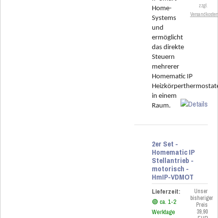
zzgl.
Home-
Versandkoste
Systems
und
ermöglicht
das direkte
Steuern
mehrerer
Homematic IP
Heizkörperthermostat
in einem
Raum.
2er Set -
Homematic IP
Stellantrieb -
motorisch -
HmIP-VDMOT
Lieferzeit:
Unser
bisheriger
🟢 ca. 1-2
Preis
Werktage
39,90