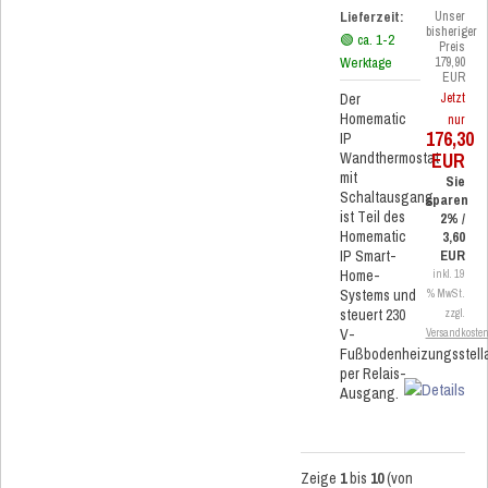
Lieferzeit:
Unser
bisheriger
🟢 ca. 1-2
Preis
Werktage
179,90
EUR
Der
Jetzt
Homematic
nur
176,30
IP
EUR
Wandthermostat
mit
Sie
Schaltausgang
sparen
ist Teil des
2% /
Homematic
3,60
IP Smart-
EUR
Home-
inkl. 19
Systems und
% MwSt.
steuert 230
zzgl.
V-
Versandkoste
Fußbodenheizungsstella
per Relais-
Ausgang.
Zeige
1
bis
10
(von