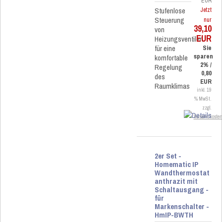
EUR
Stufenlose
Jetzt
Steuerung
nur
39,10
von
EUR
Heizungsventilen
für eine
Sie
sparen
komfortable
2% /
Regelung
0,80
des
EUR
Raumklimas
inkl. 19
% MwSt.
zzgl.
Versandkoste
2er Set -
Homematic IP
Wandthermostat
anthrazit mit
Schaltausgang -
für
Markenschalter -
HmIP-BWTH