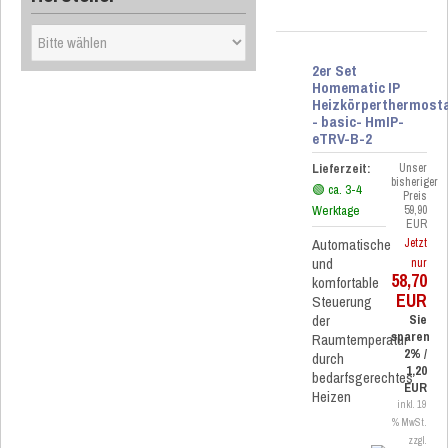
2er Set
Homematic IP
Heizkörperthermost
- basic- HmIP-
eTRV-B-2
Lieferzeit:
Unser
bisheriger
🟢 ca. 3-4
Preis
Werktage
59,90
EUR
Automatische
Jetzt
und
nur
58,70
komfortable
EUR
Steuerung
der
Sie
sparen
Raumtemperatur
2% /
durch
1,20
bedarfsgerechtes
EUR
Heizen
inkl. 19
% MwSt.
zzgl.