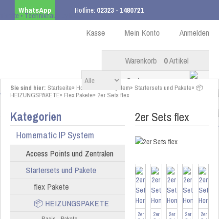
WhatsApp
Hotline:
02323 - 1480721
Kostenloser Versand
ab 99,00 € innerhalb DE
Kasse
Mein Konto
Anmelden
Warenkorb
0
Artikel
Sie sind hier:
Startseite
»
Homematic IP System
»
Startersets und Pakete
»
📦
HEIZUNGSPAKETE
»
Flex Pakete
»
2er Sets flex
Kategorien
2er Sets flex
Homematic IP System
Access Points und Zentralen
Startersets und Pakete
flex Pakete
📦 HEIZUNGSPAKETE
2er
2er
2er
2er
2er
Basic - Pakete