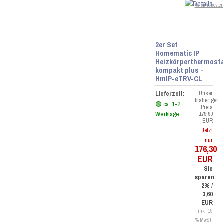
Versandkoste
2er Set
Homematic IP
Heizkörperthermost
kompakt plus -
HmIP-eTRV-CL
Lieferzeit:
Unser
bisheriger
🟢 ca. 1-2
Preis
Werktage
179,90
EUR
Jetzt
nur
176,30
EUR
Sie
sparen
2% /
3,60
EUR
inkl. 19
% MwSt.