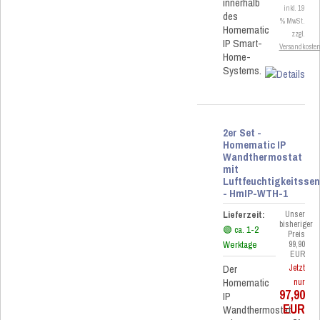
innerhalb
inkl. 19
des
% MwSt.
Homematic
zzgl.
IP Smart-
Versandkoste
Home-
Systems.
2er Set -
Homematic IP
Wandthermostat
mit
Luftfeuchtigkeitsse
- HmIP-WTH-1
Lieferzeit:
Unser
bisheriger
🟢 ca. 1-2
Preis
Werktage
99,90
EUR
Der
Jetzt
Homematic
nur
97,90
IP
EUR
Wandthermostat