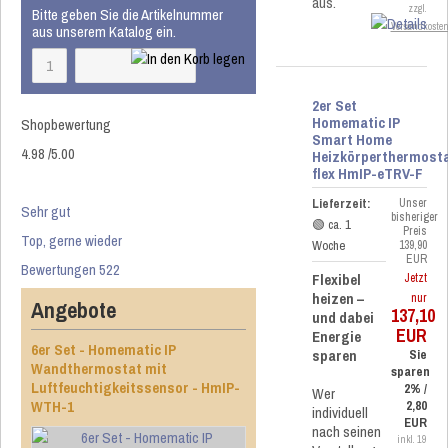
aus.
zzgl.
Bitte geben Sie die Artikelnummer
Versandkoste
aus unserem Katalog ein.
2er Set
Homematic IP
Shopbewertung
Smart Home
4.98
/
5
.00
Heizkörperthermost
flex HmIP-eTRV-F
Lieferzeit:
Unser
Sehr gut
bisheriger
🟢 ca. 1
Preis
Top, gerne wieder
Woche
139,90
EUR
Bewertungen 522
Flexibel
Jetzt
heizen –
nur
Angebote
137,10
und dabei
EUR
Energie
6er Set - Homematic IP
sparen
Sie
Wandthermostat mit
sparen
Luftfeuchtigkeitssensor - HmIP-
2% /
Wer
WTH-1
2,80
individuell
EUR
nach seinen
inkl. 19