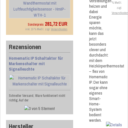
Vorstellungen
% MwSt.
heizen und
zzgl.
dabei
Versandkoste
Energie
sparen
281,72 EUR
Sonderpreis
möchte,
inkl. 19 % MwSt. zzgl.
Versandkosten
kann das
jetzt
besonders
Rezensionen
clever und
durchdacht:
Homematic IP Schaltaktor für
mit dem
Markenschalter mit
Heizkörperthermostat
Signalleuchte
– flex von
Homematic
IP. Der kann
sogar ohne
eigenes
Schneller Versand, Ware funktioniert nicht
Smart-
richtig, Auf der
Home-
System
bedient
werden.
Hersteller