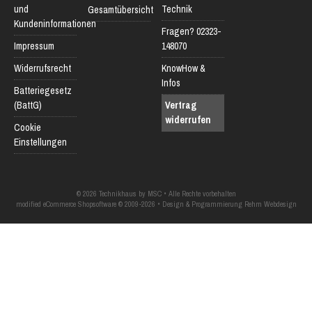
und
Technik
Gesamtübersicht
Kundeninformationen
Fragen? 02323-
Impressum
148070
Widerrufsrecht
KnowHow &
Infos
Batteriegesetz
(BattG)
Vertrag
widerrufen
Cookie
Einstellungen
© 2026 Technikhaus by MSC • Alle Rechte vorbehalten
modified eCommerce Shopsoftware © 2009-2026 • Design & Programmierung Rehm Webdesign