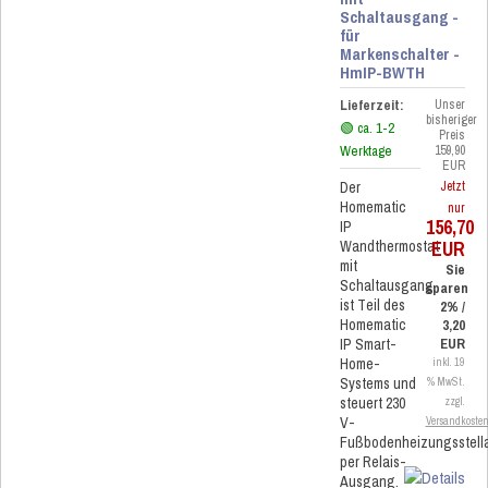
Schaltausgang -
für
Markenschalter -
HmIP-BWTH
Lieferzeit:
Unser
bisheriger
🟢 ca. 1-2
Preis
Werktage
159,90
EUR
Der
Jetzt
Homematic
nur
156,70
IP
EUR
Wandthermostat
mit
Sie
Schaltausgang
sparen
ist Teil des
2% /
Homematic
3,20
IP Smart-
EUR
Home-
inkl. 19
Systems und
% MwSt.
steuert 230
zzgl.
V-
Versandkoste
Fußbodenheizungsstella
per Relais-
Ausgang.