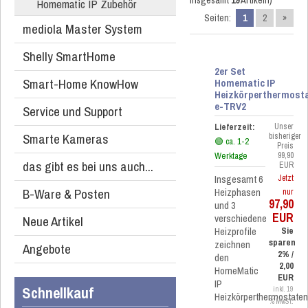
insgesamt
19
Artikeln)
Homematic IP Zubehör
Seiten:
1
2
»
mediola Master System
Shelly SmartHome
2er Set
Smart-Home KnowHow
Homematic IP
Heizkörperthermost
e-TRV2
Service und Support
Lieferzeit:
Unser
Smarte Kameras
bisheriger
🟢 ca. 1-2
Preis
Werktage
99,90
das gibt es bei uns auch...
EUR
Insgesamt 6
Jetzt
B-Ware & Posten
Heizphasen
nur
97,90
und 3
EUR
verschiedene
Neue Artikel
Heizprofile
Sie
sparen
zeichnen
Angebote
2% /
den
2,00
HomeMatic
EUR
IP
Schnellkauf
inkl. 19
Heizkörperthermostate
% MwSt.